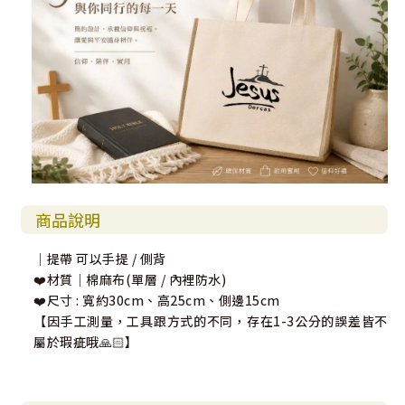
商品說明
｜提帶 可以手提 / 側背
❤️材質｜棉麻布(單層 / 內裡防水)
❤️尺寸 : 寬約30cm、高25cm、側邊15cm
【因手工測量，工具跟方式的不同，存在1-3公分的誤差皆不
屬於瑕疵哦🙏🏻】