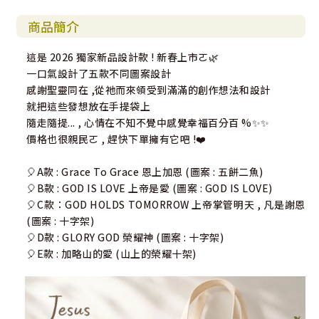
商品簡介
這是 2026 獨家新品設計款 ! 新春上市ㄛ🌿
一口氣設計了五款不同圖案設計
感謝聖靈同在 ,從祂而來領受到滿滿的創作想法和設計
就把這些發想放在手提袋上
隨走隨提... , 心情在不知不覺中感覺幸福百分百 %✨✨
價格也很親民ㄛ , 趕快下單擁有它吧 !❤️
🎈A款 : Grace To Grace 恩上加恩 (圖案 : 五餅二魚)
🎈B款 : GOD IS LOVE 上帝是愛 (圖案 : GOD IS LOVE)
🎈C款：GOD HOLDS TOMORROW 上帝掌管明天 , 凡是謝恩
(圖案 : 十字架)
🎈D款 : GLORY GOD 榮耀神 (圖案 : 十字架)
🎈E款 : 加略山的愛 (山上的榮耀十架)