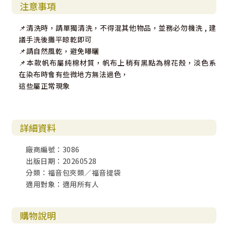
注意事項
📌清洗時，請單獨清洗，不得混其他物品，並務必勿機洗 , 建
議手洗後攤平晾乾即可
📌請自然風乾，避免曝曬
📌本款帆布屬純棉材質，帆布上稍有黑點為棉花殼，淡色系
在染布時會有些微地方無法過色，
這些屬正常現象
詳細資料
廠商編號：3086
出版日期：20260528
分類：福音包夾類／福音提袋
適用對象：適用所有人
購物說明