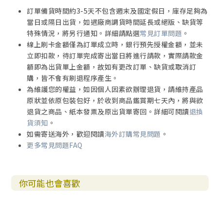
訂單備貨時間約3-5天不包含週末及國定假日，庫存足夠為
當日或隔日出貨，如遇廠商調貨時間延長或絕版、缺貨等
特殊情況，將另行通知。詳細請點選
常見訂單問題
。
線上刷卡金額僅為訂單成立時，銀行預先授權金額，並未
立即扣款，待訂單完成寄出當日將進行請款，實際請款金
額即為出貨單上金額，故如有更改訂單、缺貨或取消訂
購，皆不會有刷退程序產生。
為維護您的權益，如因個人因素欲辦理退貨，請維持產品
原狀並依原包裝包好，於收到商品鑑賞期七天內，將與欲
退貨之商品、紙本發票及原出貨單寄回。詳細可閱讀
退換
貨須知
。
如需寄送海外，歡迎閱讀
海外訂購常見問題
。
更多常見問題FAQ
你可能也會喜歡