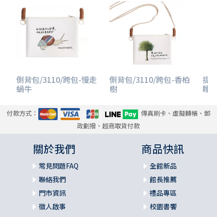
側背包/3110/跨包-慢走
側背包/3110/跨包-香柏
提袋
蝸牛
樹
睡
付款方式：
傳真刷卡、虛擬轉帳、郵
政劃撥、超商取貨付款
關於我們
商品快訊
常見問題FAQ
全館新品
聯絡我們
館長推薦
門市資訊
禮品專區
徵人啟事
校園書饗