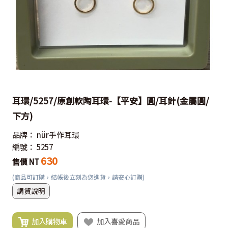
耳環/5257/原創軟陶耳環-【平安】圓/耳針(金屬圓/
下方)
品牌：
nür手作耳環
編號：
5257
630
售價 NT
(商品可訂購，結帳後立刻為您進貨，請安心訂購)
調貨說明
加入購物車
加入喜愛商品