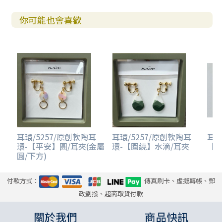
你可能也會喜歡
耳環/5257/原創軟陶耳
耳環/5257/原創軟陶耳
耳環
環-【平安】圓/耳夾(金屬
環-【圍繞】水滴/耳夾
【初
圓/下方)
付款方式：
傳真刷卡、虛擬轉帳、郵
政劃撥、超商取貨付款
關於我們
商品快訊