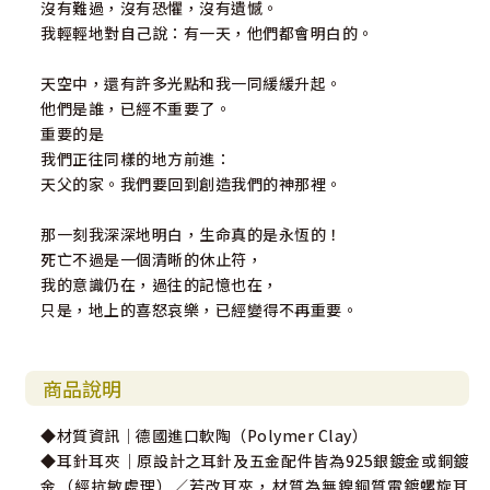
沒有難過，沒有恐懼，沒有遺憾。
我輕輕地對自己說：有一天，他們都會明白的。
天空中，還有許多光點和我一同緩緩升起。
他們是誰，已經不重要了。
重要的是
我們正往同樣的地方前進：
天父的家。我們要回到創造我們的神那裡。
那一刻我深深地明白，生命真的是永恆的！
死亡不過是一個清晰的休止符，
我的意識仍在，過往的記憶也在，
只是，地上的喜怒哀樂，已經變得不再重要。
商品說明
◆材質資訊｜德國進口軟陶（Polymer Clay）
◆耳針耳夾｜原設計之耳針及五金配件皆為925銀鍍金或銅鍍
金（經抗敏處理）／若改耳夾，材質為無鎳銅質電鍍螺旋耳