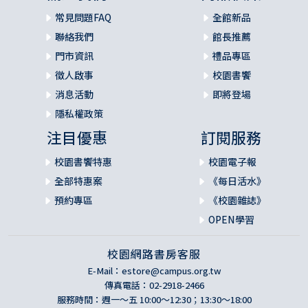
常見問題FAQ
全館新品
聯絡我們
館長推薦
門市資訊
禮品專區
徵人啟事
校園書饗
消息活動
即將登場
隱私權政策
注目優惠
訂閱服務
校園書饗特惠
校園電子報
全部特惠案
《每日活水》
預約專區
《校園雜誌》
OPEN學習
校園網路書房客服
E-Mail：
estore@campus.org.tw
傳真電話：02-2918-2466
服務時間：週一～五 10:00～12:30；13:30～18:00