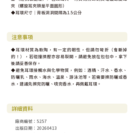
夾（螺旋耳夾頭是平面圓形）
◆耳環尺寸｜背板洞洞間隔為1.5公分
注意事項
◆耳環材質為軟陶，有一定的韌性，但請勿彎折（會斷掉
的！），若碰撞擠壓亦容易裂開，請避免放在包包中，拿下
後請妥善保存。
◆避免耳環接觸水與化學物質，例如：酒精、汗水、香水、
防曬乳、雨水、海水、溫泉、游泳池等。若需要擦防曬或香
水，建議先擦完防曬、噴完香水，再佩戴耳環。
詳細資料
廠商編號：5257
出版日期：20260413