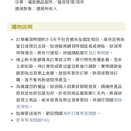
分類：福音飾品配件／福音耳環/耳夾
適用對象：適用所有人
購物說明
訂單備貨時間約3-5天不包含週末及國定假日，庫存足夠為
當日或隔日出貨，如遇廠商調貨時間延長或絕版、缺貨等
特殊情況，將另行通知。詳細請點選
常見訂單問題
。
線上刷卡金額僅為訂單成立時，銀行預先授權金額，並未
立即扣款，待訂單完成寄出當日將進行請款，實際請款金
額即為出貨單上金額，故如有更改訂單、缺貨或取消訂
購，皆不會有刷退程序產生。
為維護您的權益，如因個人因素欲辦理退貨，請維持產品
原狀並依原包裝包好，於收到商品鑑賞期七天內，將與欲
退貨之商品、紙本發票及原出貨單寄回。詳細可閱讀
退換
貨須知
。
如需寄送海外，歡迎閱讀
海外訂購常見問題
。
更多常見問題FAQ