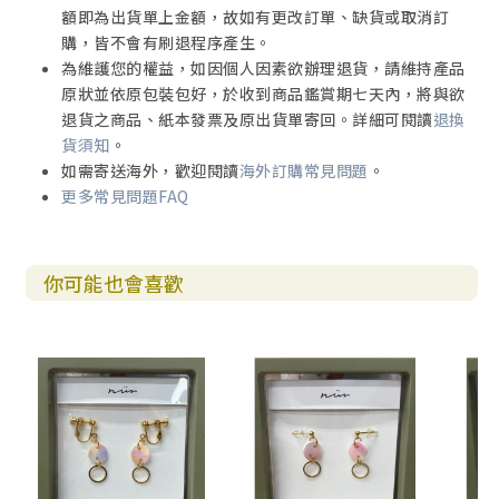
額即為出貨單上金額，故如有更改訂單、缺貨或取消訂
購，皆不會有刷退程序產生。
為維護您的權益，如因個人因素欲辦理退貨，請維持產品
原狀並依原包裝包好，於收到商品鑑賞期七天內，將與欲
退貨之商品、紙本發票及原出貨單寄回。詳細可閱讀
退換
貨須知
。
如需寄送海外，歡迎閱讀
海外訂購常見問題
。
更多常見問題FAQ
你可能也會喜歡