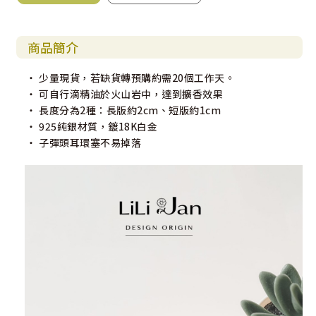
商品簡介
‧ 少量現貨，若缺貨轉預購約需20個工作天。
‧ 可自行滴精油於火山岩中，達到擴香效果
‧ 長度分為2種：長版約2cm、短版約1cm
‧ 925純銀材質，鍍18K白金
‧ 子彈頭耳環塞不易掉落