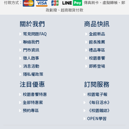
付款方式：
傳真刷卡、虛擬轉帳、郵
政劃撥、超商取貨付款
關於我們
商品快訊
常見問題FAQ
全館新品
聯絡我們
館長推薦
門市資訊
禮品專區
徵人啟事
校園書饗
消息活動
即將登場
隱私權政策
注目優惠
訂閱服務
校園書饗特惠
校園電子報
全部特惠案
《每日活水》
預約專區
《校園雜誌》
OPEN學習