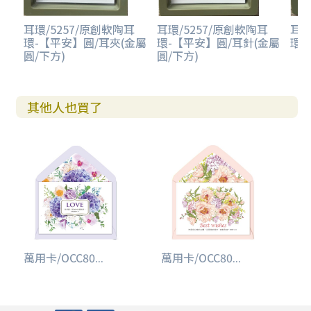
耳環/5257/原創軟陶耳
耳環/5257/原創軟陶耳
耳環
環-【平安】圓/耳夾(金屬
環-【平安】圓/耳針(金屬
環-
圓/下方)
圓/下方)
其他人也買了
萬用卡/OCC80...
萬用卡/OCC80...