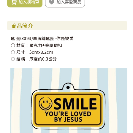
加入購物車
加入喜愛商品
商品簡介
匙圈/3093/車牌鑰匙圈-你是被愛
○ 材質：壓克力+金屬環扣
○ 尺寸：5cmx3.2cm
○ 結構：厚度約0.3公分