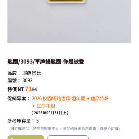
匙圈/3093/車牌鑰匙圈-你是被愛
品牌：
耶穌爸比
編號：
3093
71
特價 NT
84
促銷專案：
2026 校園網路書房 週年慶 ✦禮品特輯
✦ 生命扎根
( 2026年08月31日止 )
參考庫存量：
5
(可訂購商品，若庫存數量不足，將於結帳後為您進貨，請安心訂購)