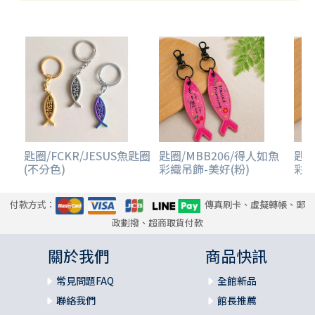
匙圈/FCKR/JESUS魚匙圈
匙圈/MBB206/得人如魚
匙圈
(不分色)
彩織吊飾-美好(粉)
彩織
付款方式：
傳真刷卡、虛擬轉帳、郵
政劃撥、超商取貨付款
關於我們
商品快訊
常見問題FAQ
全館新品
聯絡我們
館長推薦