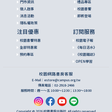
門市資訊
禮品專區
徵人啟事
校園書饗
消息活動
即將登場
隱私權政策
注目優惠
訂閱服務
校園書饗特惠
校園電子報
全部特惠案
《每日活水》
預約專區
《校園雜誌》
OPEN學習
校園網路書房客服
E-Mail：
estore@campus.org.tw
傳真電話：02-2918-2466
服務時間：週一～五 10:00～12:30；13:30～18:00
Copyright © 2026 校園書房出版社. All rights reserved