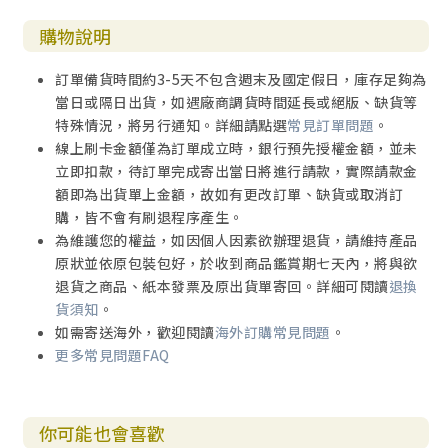
購物說明
訂單備貨時間約3-5天不包含週末及國定假日，庫存足夠為
當日或隔日出貨，如遇廠商調貨時間延長或絕版、缺貨等
特殊情況，將另行通知。詳細請點選
常見訂單問題
。
線上刷卡金額僅為訂單成立時，銀行預先授權金額，並未
立即扣款，待訂單完成寄出當日將進行請款，實際請款金
額即為出貨單上金額，故如有更改訂單、缺貨或取消訂
購，皆不會有刷退程序產生。
為維護您的權益，如因個人因素欲辦理退貨，請維持產品
原狀並依原包裝包好，於收到商品鑑賞期七天內，將與欲
退貨之商品、紙本發票及原出貨單寄回。詳細可閱讀
退換
貨須知
。
如需寄送海外，歡迎閱讀
海外訂購常見問題
。
更多常見問題FAQ
你可能也會喜歡