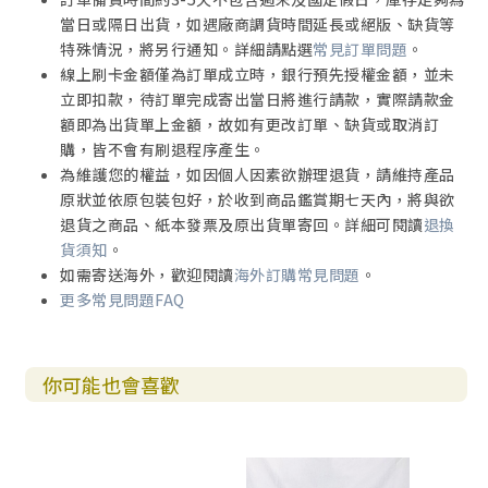
當日或隔日出貨，如遇廠商調貨時間延長或絕版、缺貨等
特殊情況，將另行通知。詳細請點選
常見訂單問題
。
線上刷卡金額僅為訂單成立時，銀行預先授權金額，並未
立即扣款，待訂單完成寄出當日將進行請款，實際請款金
額即為出貨單上金額，故如有更改訂單、缺貨或取消訂
購，皆不會有刷退程序產生。
為維護您的權益，如因個人因素欲辦理退貨，請維持產品
原狀並依原包裝包好，於收到商品鑑賞期七天內，將與欲
退貨之商品、紙本發票及原出貨單寄回。詳細可閱讀
退換
貨須知
。
如需寄送海外，歡迎閱讀
海外訂購常見問題
。
更多常見問題FAQ
你可能也會喜歡