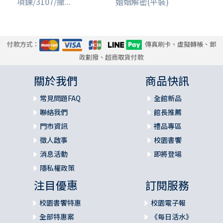
項鍊/3107/撒...
婚姻解密(平裝)
付款方式：
傳真刷卡、虛擬轉帳、郵
政劃撥、超商取貨付款
關於我們
商品快訊
常見問題FAQ
全館新品
聯絡我們
館長推薦
門市資訊
禮品專區
徵人啟事
校園書饗
消息活動
即將登場
隱私權政策
注目優惠
訂閱服務
校園書饗特惠
校園電子報
全部特惠案
《每日活水》