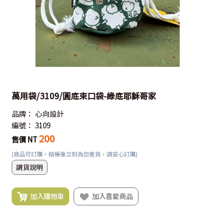
萬用袋/3109/圓底束口袋-綠底耶穌哥家
品牌：
心向設計
編號：
3109
200
售價 NT
(商品可訂購，結帳後立刻為您進貨，請安心訂購)
調貨說明
加入購物車
加入喜愛商品