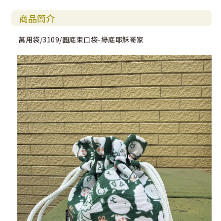
商品簡介
萬用袋/3109/圓底束口袋-綠底耶穌哥家