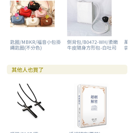
匙圈/MBKR/福音小包掛
側背包/B0472-WH/柔嫩
萬用
繩匙圈(不分色)
牛皮隨身方形包-白吐司
袋-
其他人也買了