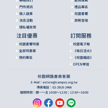
聯絡我們
館長推薦
門市資訊
禮品專區
徵人啟事
校園書饗
消息活動
即將登場
隱私權政策
注目優惠
訂閱服務
校園書饗特惠
校園電子報
全部特惠案
《每日活水》
預約專區
《校園雜誌》
OPEN學習
校園網路書房客服
E-Mail：
estore@campus.org.tw
傳真電話：02-2918-2466
服務時間：週一～五 10:00～12:30；13:30～18:00