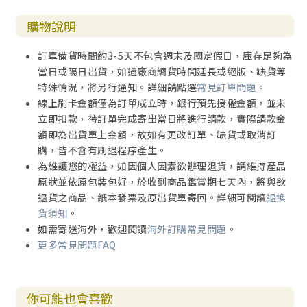
購物說明
訂單備貨時間約3-5天不包含週末及國定假日，庫存足夠為
當日或隔日出貨，如遇廠商調貨時間延長或絕版、缺貨等
特殊情況，將另行通知。詳細請點選
常見訂單問題
。
線上刷卡金額僅為訂單成立時，銀行預先授權金額，並未
立即扣款，待訂單完成寄出當日將進行請款，實際請款金
額即為出貨單上金額，故如有更改訂單、缺貨或取消訂
購，皆不會有刷退程序產生。
為維護您的權益，如因個人因素欲辦理退貨，請維持產品
原狀並依原包裝包好，於收到商品鑑賞期七天內，將與欲
退貨之商品、紙本發票及原出貨單寄回。詳細可閱讀
退換
貨須知
。
如需寄送海外，歡迎閱讀
海外訂購常見問題
。
更多常見問題FAQ
你可能也會喜歡