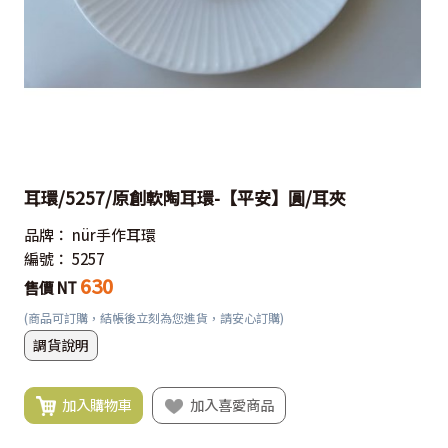
耳環/5257/原創軟陶耳環-【平安】圓/耳夾
品牌：
nür手作耳環
編號：
5257
630
售價 NT
(商品可訂購，結帳後立刻為您進貨，請安心訂購)
調貨說明
加入購物車
加入喜愛商品