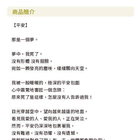
商品簡介
【平安】
那是一個夢。
夢中，我死了。
沒有形體 沒有翅膀，
宛如一顆發亮的塵埃，緩緩飄向天空。
我被一股暖暖的，極深的平安包圍
心中震驚地響起一個念頭：
原來死了是這樣，怎麼沒有人告訴過我！
目光穿越空中，望向越來越遠的地面，
看見我愛的人、愛我的人，正在哭泣。
然而，平安仍深深地包裹著我，
沒有難過，沒有恐懼，沒有遺憾。