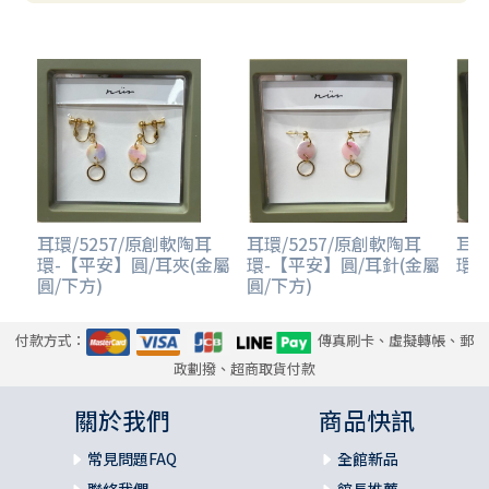
耳環/5257/原創軟陶耳
耳環/5257/原創軟陶耳
耳環
環-【平安】圓/耳夾(金屬
環-【平安】圓/耳針(金屬
環-
圓/下方)
圓/下方)
付款方式：
傳真刷卡、虛擬轉帳、郵
政劃撥、超商取貨付款
關於我們
商品快訊
常見問題FAQ
全館新品