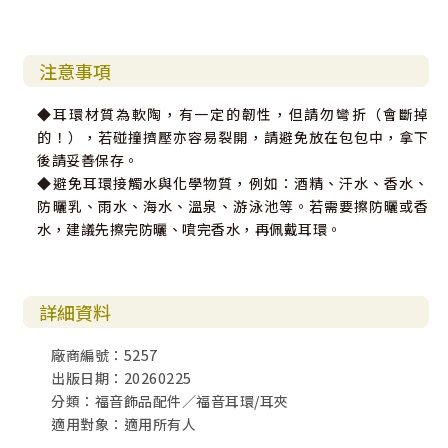
注意事項
◆耳環材質為軟陶，有一定的韌性，但請勿彎折（會斷掉
的！），若碰撞擠壓亦容易裂開，請避免放在包包中，拿下
後請妥善保存。
◆避免耳環接觸水與化學物質，例如：酒精、汗水、香水、
防曬乳、雨水、海水、溫泉、游泳池等。若需要擦防曬或香
水，建議先擦完防曬、噴完香水，再佩戴耳環。
詳細資料
廠商編號：5257
出版日期：20260225
分類：福音飾品配件／福音耳環/耳夾
適用對象：適用所有人