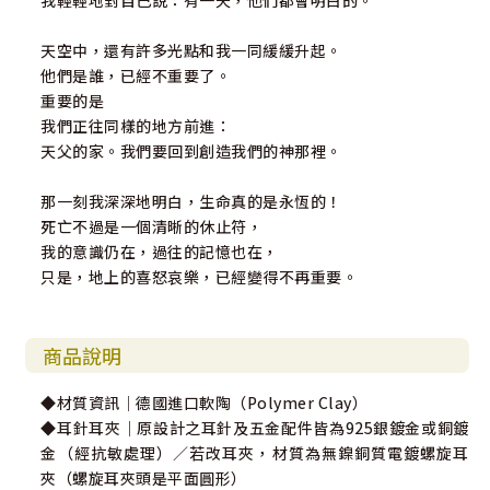
我輕輕地對自己說：有一天，他們都會明白的。
天空中，還有許多光點和我一同緩緩升起。
他們是誰，已經不重要了。
重要的是
我們正往同樣的地方前進：
天父的家。我們要回到創造我們的神那裡。
那一刻我深深地明白，生命真的是永恆的！
死亡不過是一個清晰的休止符，
我的意識仍在，過往的記憶也在，
只是，地上的喜怒哀樂，已經變得不再重要。
商品說明
◆材質資訊｜德國進口軟陶（Polymer Clay）
◆耳針耳夾｜原設計之耳針及五金配件皆為925銀鍍金或銅鍍
金（經抗敏處理）／若改耳夾，材質為無鎳銅質電鍍螺旋耳
夾（螺旋耳夾頭是平面圓形）