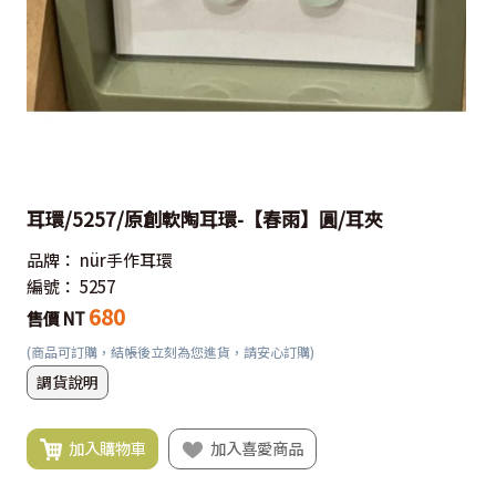
耳環/5257/原創軟陶耳環-【春雨】圓/耳夾
品牌：
nür手作耳環
編號：
5257
680
售價 NT
(商品可訂購，結帳後立刻為您進貨，請安心訂購)
調貨說明
加入購物車
加入喜愛商品