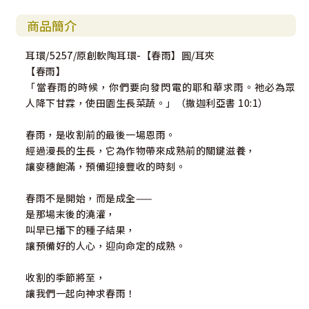
商品簡介
耳環/5257/原創軟陶耳環-【春雨】圓/耳夾
【春雨】
「當春雨的時候，你們要向發閃電的耶和華求雨。祂必為眾
人降下甘霖，使田園生長菜蔬。」（撒迦利亞書 10:1）
春雨，是收割前的最後一場恩雨。
經過漫長的生長，它為作物帶來成熟前的關鍵滋養，
讓麥穗飽滿，預備迎接豐收的時刻。
春雨不是開始，而是成全——
是那場末後的澆灌，
叫早已播下的種子結果，
讓預備好的人心，迎向命定的成熟。
收割的季節將至，
讓我們一起向神求春雨！