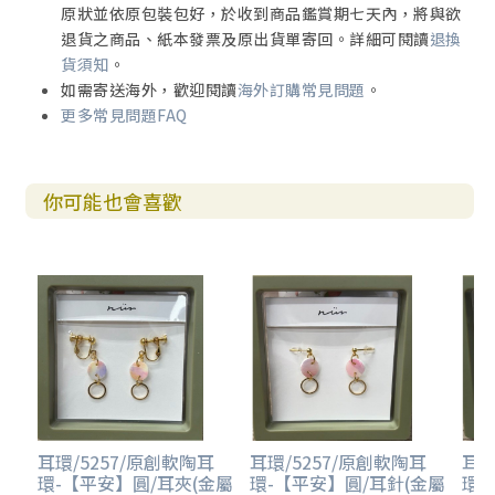
原狀並依原包裝包好，於收到商品鑑賞期七天內，將與欲
退貨之商品、紙本發票及原出貨單寄回。詳細可閱讀
退換
貨須知
。
如需寄送海外，歡迎閱讀
海外訂購常見問題
。
更多常見問題FAQ
你可能也會喜歡
耳環/5257/原創軟陶耳
耳環/5257/原創軟陶耳
耳環
環-【平安】圓/耳夾(金屬
環-【平安】圓/耳針(金屬
環-