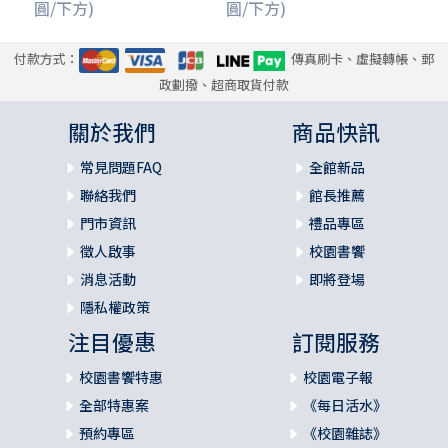
圓/下方)
圓/下方)
付款方式：
傳真刷卡、虛擬轉帳、郵
政劃撥、超商取貨付款
關於我們
商品快訊
常見問題FAQ
全館新品
聯絡我們
館長推薦
門市資訊
禮品專區
徵人啟事
校園書饗
消息活動
即將登場
隱私權政策
注目優惠
訂閱服務
校園書饗特惠
校園電子報
全部特惠案
《每日活水》
預約專區
《校園雜誌》