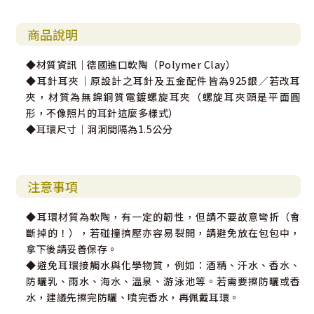
商品說明
◆材質資訊｜德國進口軟陶（Polymer Clay）
◆耳針耳夾｜原設計之耳針及五金配件皆為925銀／若改耳
夾，材質為無鎳銅質電鍍螺旋耳夾（螺旋耳夾頭是平面圓
形，不像照片的耳針這麼多樣式）
◆耳環尺寸｜洞洞間隔為1.5公分
注意事項
◆耳環材質為軟陶，有一定的韌性，但請不要故意彎折（會
斷掉的！），若碰撞擠壓亦容易裂開，請避免放在包包中，
拿下後請妥善保存。
◆避免耳環接觸水與化學物質，例如：酒精、汗水、香水、
防曬乳、雨水、海水、溫泉、游泳池等。若需要擦防曬或香
水，建議先擦完防曬、噴完香水，再佩戴耳環。