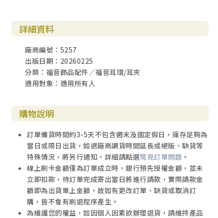
詳細資料
廠商編號：5257
出版日期：20260225
分類：福音飾品配件／福音耳環/耳夾
適用對象：適用所有人
購物說明
訂單備貨時間約3-5天不包含週末及國定假日，庫存足夠為
當日或隔日出貨，如遇廠商調貨時間延長或絕版、缺貨等
特殊情況，將另行通知。詳細請點選
常見訂單問題
。
線上刷卡金額僅為訂單成立時，銀行預先授權金額，並未
立即扣款，待訂單完成寄出當日將進行請款，實際請款金
額即為出貨單上金額，故如有更改訂單、缺貨或取消訂
購，皆不會有刷退程序產生。
為維護您的權益，如因個人因素欲辦理退貨，請維持產品