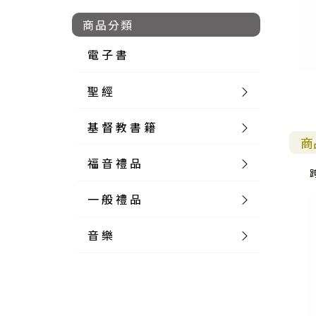
商品分類
電 子 書
聖 經
基 督 教 書 籍
新 舊 約 聖 經
商
福 音 禮 品
簡 體 聖 經
聖 經 論 叢
和 合 本
一 般 禮 品
英 文 聖 經
神 學 類
福 音 飾 品 配 件
和 合 本 標 點
參 考 書 工 具 書
音 樂
外 文 聖 經
實 踐 神 學
福 音 家 飾 用 品
一 般 卡 片
新 標 點 和 合 本
K J V
摩 西 五 經
系 統 神 學
福 音 項 鍊
讀 經 法
中 外 文 聖 經
教 會 歷 史
福 音 生 活 雜 貨
一 般 文 具
詩 本 樂 譜
和 合 本 修 訂 版
E S V
歷 史 書
神 、 創 造
宣 教 差 傳
福 音 耳 環 / 耳 夾
福 音 桌 飾 品
萬 用 卡
釋 經 法
創 世 記
註 釋 本 聖 經
生 命 造 就
福 音 食 器 廚 房
食 器 廚 房
C D
現 代 中 文 譯 本
G N B
和 合 本 / N I V
舊 約 註 釋
基 督
社 會 參 與
歷 史
福 音 手 環 / 手 鍊
福 音 布 軸 掛 畫
福 音 服 飾 布 品
貼 紙
日 記 . 筆 記
音 樂 叢 書
聖 經 概 論
出 埃 及 記
約 書 亞 記