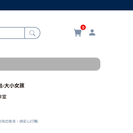
0
跨包-大小女孩
作室
刻為您進貨，請安心訂購)