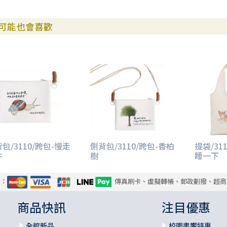
可能也會喜歡
包/3110/跨包-慢走
側背包/3110/跨包-香柏
提袋/31
牛
樹
睡一下
式：
傳真刷卡、虛擬轉帳、郵政劃撥、超商
商品快訊
注目優惠
全館新品
校園書饗特惠