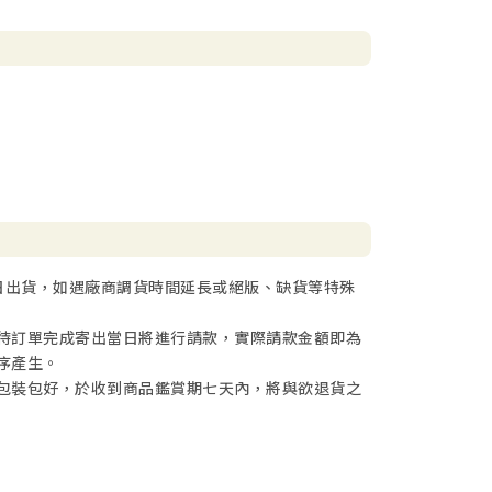
日出貨，如遇廠商調貨時間延長或絕版、缺貨等特殊
待訂單完成寄出當日將進行請款，實際請款金額即為
序產生。
包裝包好，於收到商品鑑賞期七天內，將與欲退貨之