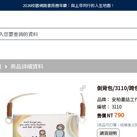
2026校園網路書房週年慶：與上帝同行的人生地圖！
頁
商品詳細資料
側背包/3110/
品牌：
安柏畫話工
編號：
3110
790
售價 NT
(商品可訂購，結帳後立
調貨說明