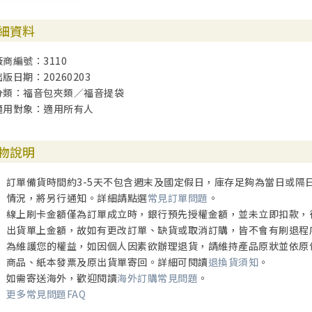
細資料
廠商編號：3110
出版日期：20260203
分類：福音包夾類／福音提袋
適用對象：適用所有人
物說明
訂單備貨時間約3-5天不包含週末及國定假日，庫存足夠為當日或隔
情況，將另行通知。詳細請點選
常見訂單問題
。
線上刷卡金額僅為訂單成立時，銀行預先授權金額，並未立即扣款，
出貨單上金額，故如有更改訂單、缺貨或取消訂購，皆不會有刷退程
為維護您的權益，如因個人因素欲辦理退貨，請維持產品原狀並依原
商品、紙本發票及原出貨單寄回。詳細可閱讀
退換貨須知
。
如需寄送海外，歡迎閱讀
海外訂購常見問題
。
更多常見問題FAQ