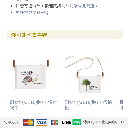
如需寄送海外，歡迎閱讀
海外訂購常見問題
。
更多常見問題FAQ
你可能也會喜歡
側背包/3110/跨包-慢走
側背包/3110/跨包-香柏
提袋
蝸牛
樹
睡
付款方式：
傳真刷卡、虛擬轉帳、郵