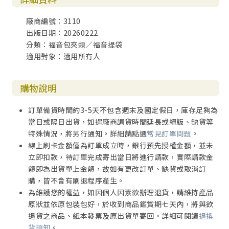
廠商編號：3110
出版日期：20260222
分類：福音包夾類／福音提袋
適用對象：適用所有人
購物說明
訂單備貨時間約3-5天不包含週末及國定假日，庫存足夠為
當日或隔日出貨，如遇廠商調貨時間延長或絕版、缺貨等
特殊情況，將另行通知。詳細請點選
常見訂單問題
。
線上刷卡金額僅為訂單成立時，銀行預先授權金額，並未
立即扣款，待訂單完成寄出當日將進行請款，實際請款金
額即為出貨單上金額，故如有更改訂單、缺貨或取消訂
購，皆不會有刷退程序產生。
為維護您的權益，如因個人因素欲辦理退貨，請維持產品
原狀並依原包裝包好，於收到商品鑑賞期七天內，將與欲
退貨之商品、紙本發票及原出貨單寄回。詳細可閱讀
退換
貨須知
。