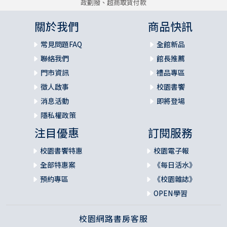
政劃撥、超商取貨付款
關於我們
商品快訊
常見問題FAQ
全館新品
聯絡我們
館長推薦
門市資訊
禮品專區
徵人啟事
校園書饗
消息活動
即將登場
隱私權政策
注目優惠
訂閱服務
校園書饗特惠
校園電子報
全部特惠案
《每日活水》
預約專區
《校園雜誌》
OPEN學習
校園網路書房客服