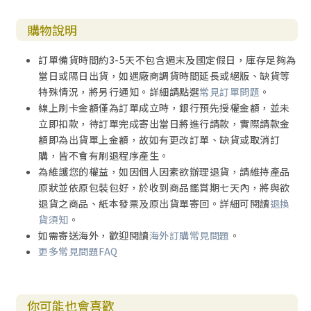
購物說明
訂單備貨時間約3-5天不包含週末及國定假日，庫存足夠為
當日或隔日出貨，如遇廠商調貨時間延長或絕版、缺貨等
特殊情況，將另行通知。詳細請點選
常見訂單問題
。
線上刷卡金額僅為訂單成立時，銀行預先授權金額，並未
立即扣款，待訂單完成寄出當日將進行請款，實際請款金
額即為出貨單上金額，故如有更改訂單、缺貨或取消訂
購，皆不會有刷退程序產生。
為維護您的權益，如因個人因素欲辦理退貨，請維持產品
原狀並依原包裝包好，於收到商品鑑賞期七天內，將與欲
退貨之商品、紙本發票及原出貨單寄回。詳細可閱讀
退換
貨須知
。
如需寄送海外，歡迎閱讀
海外訂購常見問題
。
更多常見問題FAQ
你可能也會喜歡