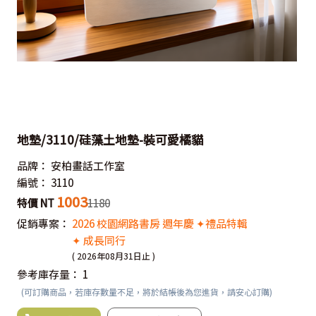
地墊/3110/硅藻土地墊-裝可愛橘貓
品牌：
安柏畫話工作室
編號：
3110
1003
特價 NT
1180
促銷專案：
2026 校園網路書房 週年慶 ✦禮品特輯
✦ 成長同行
( 2026年08月31日止 )
參考庫存量：
1
(可訂購商品，若庫存數量不足，將於結帳後為您進貨，請安心訂購)