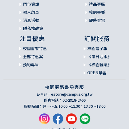
門市資訊
禮品專區
徵人啟事
校園書饗
消息活動
即將登場
隱私權政策
注目優惠
訂閱服務
校園書饗特惠
校園電子報
全部特惠案
《每日活水》
預約專區
《校園雜誌》
OPEN學習
校園網路書房客服
E-Mail：
estore@campus.org.tw
傳真電話：02-2918-2466
服務時間：週一～五 10:00～12:30；13:30～18:00