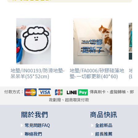
地墊/IN00193/防滑地墊-
地墊/FA0006/矽膠硅藻地
地墊
呆呆羊(55*52cm)
墊-一切都更新(40*60)
(迎
付款方式：
傳真刷卡、虛擬轉帳、郵
政劃撥、超商取貨付款
關於我們
商品快訊
常見問題FAQ
全館新品
聯絡我們
館長推薦