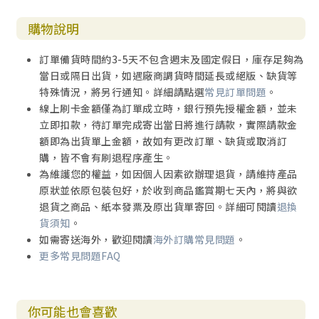
購物說明
訂單備貨時間約3-5天不包含週末及國定假日，庫存足夠為
當日或隔日出貨，如遇廠商調貨時間延長或絕版、缺貨等
特殊情況，將另行通知。詳細請點選
常見訂單問題
。
線上刷卡金額僅為訂單成立時，銀行預先授權金額，並未
立即扣款，待訂單完成寄出當日將進行請款，實際請款金
額即為出貨單上金額，故如有更改訂單、缺貨或取消訂
購，皆不會有刷退程序產生。
為維護您的權益，如因個人因素欲辦理退貨，請維持產品
原狀並依原包裝包好，於收到商品鑑賞期七天內，將與欲
退貨之商品、紙本發票及原出貨單寄回。詳細可閱讀
退換
貨須知
。
如需寄送海外，歡迎閱讀
海外訂購常見問題
。
更多常見問題FAQ
你可能也會喜歡