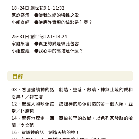
18~24日 創世記9:1~11:32
家庭祭壇 ●使我改變的犧牲之愛
小組查經 ●使應許實現的鑰匙是什麼？
25~31日 創世記12:1~14:24
家庭祭壇 ●真正的愛是彼此包容
小組查經 ●我心中的高塔是什麼？
目錄
08．看圖畫讀神的話 創造、墮落、救贖，神無止境的愛和
恩典！／韓在濬
12．聖經人物映像館 按照神的形像創造的第一個人類，亞
當／朴原範
14．聖經地理走一回 亞伯拉罕的故鄉，以色列家發跡的哈
蘭／李文范
16．背誦神的話 創造天地的神！