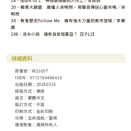
18．信仰A to Z 神透過順服的人作工／李民炯
20．職業大觀園 廣播人余明照，用聲音傳送心靈共鳴／余
明照
24．教會歷史Follow Me 擁有強大力量的教宗登場／李勝
讚
106．活水小說 誰來自安塔基亞？【EP12】
詳細資料
原書號：W2505T
ISBN：9772789488416
出版日期：20250315
排版方式：橫排
語言：繁體中文
裝訂方式：平裝
印刷方式：全彩印刷
分類：生命造就／靈修
適用對象：適用所有人