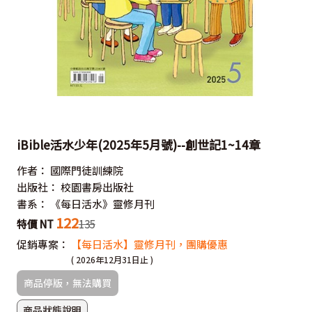
iBible活水少年(2025年5月號)--創世記1~14章
作者：
國際門徒訓練院
出版社：
校園書房出版社
書系：
《每日活水》靈修月刊
122
特價 NT
135
促銷專案：
【每日活水】靈修月刊，團購優惠
( 2026年12月31日止 )
商品停版，無法購買
商品狀態說明