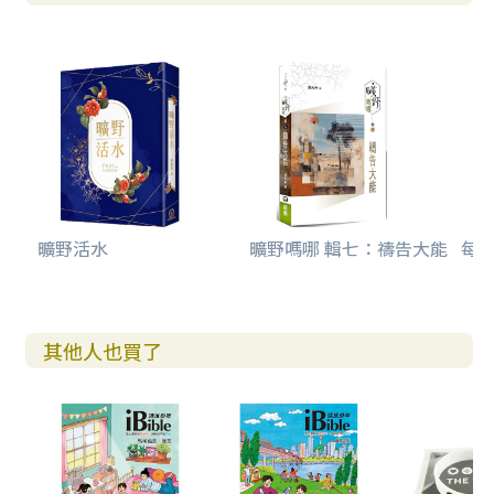
曠野活水
曠野嗎哪 輯七：禱告大能
每日
其他人也買了