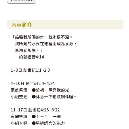
內容簡介
「誰喝我所賜的水，就永遠不渴。
我所賜的水要在他裡面成為泉源，
直湧到永生。」
──約翰福音4:14
1~3日 創世記1:1~2:3
4~10日 創世記2:4~4:24
家庭祭壇 ●起初，照亮我的光
小組查經 ●休息一下也沒關係喔～
11~17日 創世記4:25~8:22
家庭祭壇 ●１＋１＝一體
小組查經 ●勝過謊言的能力