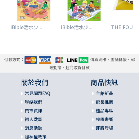
iBible活水少...
iBible活水少...
THE FOUR套
付款方式：
傳真刷卡、虛擬轉帳、郵
政劃撥、超商取貨付款
關於我們
商品快訊
常見問題FAQ
全館新品
聯絡我們
館長推薦
門市資訊
禮品專區
徵人啟事
校園書饗
消息活動
即將登場
隱私權政策