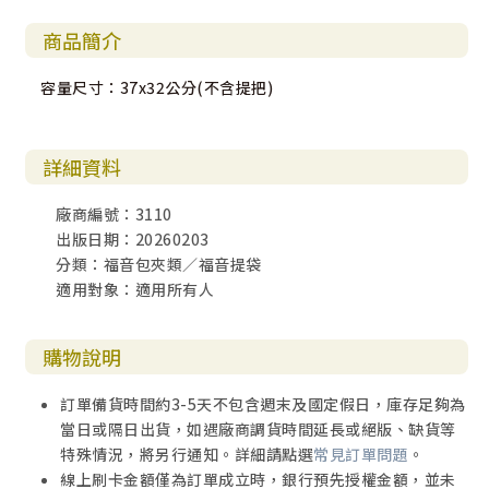
商品簡介
容量尺寸：37x32公分(不含提把)
詳細資料
廠商編號：3110
出版日期：20260203
分類：福音包夾類／福音提袋
適用對象：適用所有人
購物說明
訂單備貨時間約3-5天不包含週末及國定假日，庫存足夠為
當日或隔日出貨，如遇廠商調貨時間延長或絕版、缺貨等
特殊情況，將另行通知。詳細請點選
常見訂單問題
。
線上刷卡金額僅為訂單成立時，銀行預先授權金額，並未