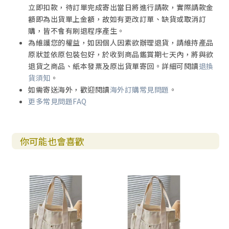
立即扣款，待訂單完成寄出當日將進行請款，實際請款金
額即為出貨單上金額，故如有更改訂單、缺貨或取消訂
購，皆不會有刷退程序產生。
為維護您的權益，如因個人因素欲辦理退貨，請維持產品
原狀並依原包裝包好，於收到商品鑑賞期七天內，將與欲
退貨之商品、紙本發票及原出貨單寄回。詳細可閱讀
退換
貨須知
。
如需寄送海外，歡迎閱讀
海外訂購常見問題
。
更多常見問題FAQ
你可能也會喜歡