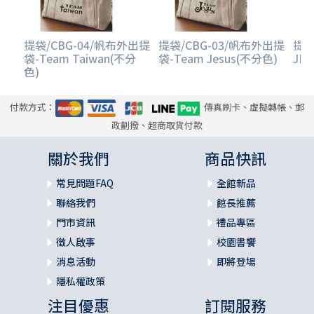
提袋/CBG-04/帆布外出提
提袋/CBG-03/帆布外出提
提袋
袋-Team Taiwan(不分
袋-Team Jesus(不分色)
JES
色)
付款方式：
傳真刷卡、虛擬轉帳、郵
政劃撥、超商取貨付款
關於我們
商品快訊
常見問題FAQ
全館新品
聯絡我們
館長推薦
門市資訊
禮品專區
徵人啟事
校園書饗
消息活動
即將登場
隱私權政策
注目優惠
訂閱服務