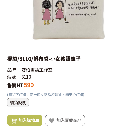
提袋/3110/帆布袋-小女孩照鏡子
品牌：
安柏畫話工作室
編號：
3110
590
售價 NT
(商品可訂購，結帳後立刻為您進貨，請安心訂購)
調貨說明
加入購物車
加入喜愛商品