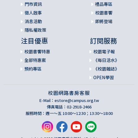
門市資訊
禮品專區
徵人啟事
校園書饗
消息活動
即將登場
隱私權政策
注目優惠
訂閱服務
校園書饗特惠
校園電子報
全部特惠案
《每日活水》
預約專區
《校園雜誌》
OPEN學習
校園網路書房客服
E-Mail：
estore@campus.org.tw
傳真電話：02-2918-2466
服務時間：週一～五 10:00～12:30；13:30～18:00