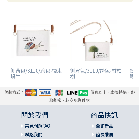
側背包/3110/跨包-慢走
側背包/3110/跨包-香柏
提袋
蝸牛
樹
睡
付款方式：
傳真刷卡、虛擬轉帳、郵
政劃撥、超商取貨付款
關於我們
商品快訊
常見問題FAQ
全館新品
聯絡我們
館長推薦