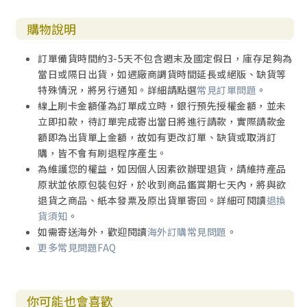
購物說明
訂單備貨時間約3-5天不包含週末及國定假日，庫存足夠為
當日或隔日出貨，如遇廠商調貨時間延長或絕版、缺貨等
特殊情況，將另行通知。詳細請點選
常見訂單問題
。
線上刷卡金額僅為訂單成立時，銀行預先授權金額，並未
立即扣款，待訂單完成寄出當日將進行請款，實際請款金
額即為出貨單上金額，故如有更改訂單、缺貨或取消訂
購，皆不會有刷退程序產生。
為維護您的權益，如因個人因素欲辦理退貨，請維持產品
原狀並依原包裝包好，於收到商品鑑賞期七天內，將與欲
退貨之商品、紙本發票及原出貨單寄回。詳細可閱讀
退換
貨須知
。
如需寄送海外，歡迎閱讀
海外訂購常見問題
。
更多常見問題FAQ
你可能也會喜歡