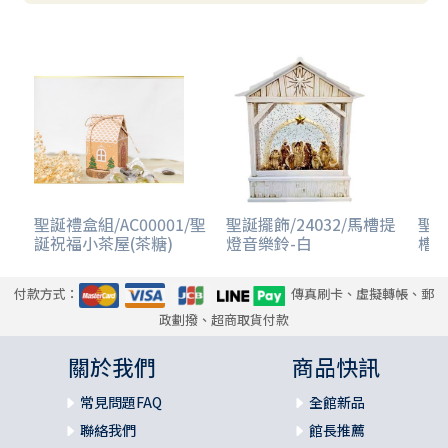
聖誕禮盒組/AC00001/聖
聖誕擺飾/24032/馬槽提
聖誕
誕祝福小茶屋(茶糖)
燈音樂鈴-白
槽
付款方式：
傳真刷卡、虛擬轉帳、郵
政劃撥、超商取貨付款
關於我們
商品快訊
常見問題FAQ
全館新品
聯絡我們
館長推薦