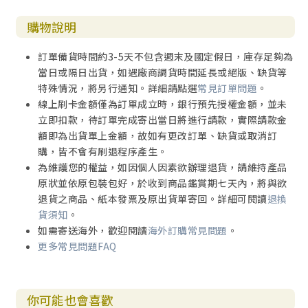
購物說明
訂單備貨時間約3-5天不包含週末及國定假日，庫存足夠為
當日或隔日出貨，如遇廠商調貨時間延長或絕版、缺貨等
特殊情況，將另行通知。詳細請點選
常見訂單問題
。
線上刷卡金額僅為訂單成立時，銀行預先授權金額，並未
立即扣款，待訂單完成寄出當日將進行請款，實際請款金
額即為出貨單上金額，故如有更改訂單、缺貨或取消訂
購，皆不會有刷退程序產生。
為維護您的權益，如因個人因素欲辦理退貨，請維持產品
原狀並依原包裝包好，於收到商品鑑賞期七天內，將與欲
退貨之商品、紙本發票及原出貨單寄回。詳細可閱讀
退換
貨須知
。
如需寄送海外，歡迎閱讀
海外訂購常見問題
。
更多常見問題FAQ
你可能也會喜歡