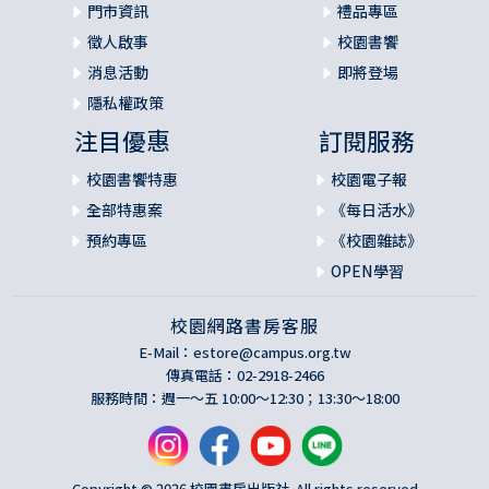
門市資訊
禮品專區
徵人啟事
校園書饗
消息活動
即將登場
隱私權政策
注目優惠
訂閱服務
校園書饗特惠
校園電子報
全部特惠案
《每日活水》
預約專區
《校園雜誌》
OPEN學習
校園網路書房客服
E-Mail：
estore@campus.org.tw
傳真電話：02-2918-2466
服務時間：週一～五 10:00～12:30；13:30～18:00
Copyright © 2026 校園書房出版社. All rights reserved