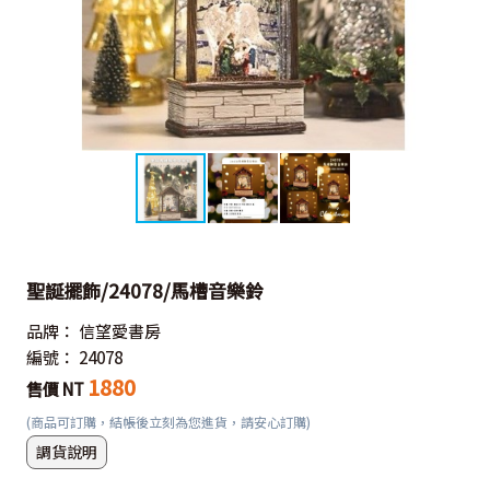
聖誕擺飾/24078/馬槽音樂鈴
品牌：
信望愛書房
編號：
24078
1880
售價 NT
(商品可訂購，結帳後立刻為您進貨，請安心訂購)
調貨說明