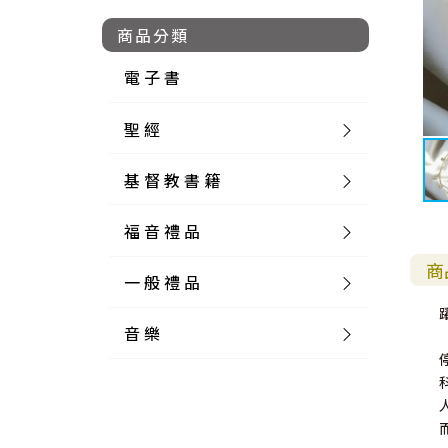
商品分類
電 子 書
聖 經
基 督 教 書 籍
新 舊 約 聖 經
福 音 禮 品
簡 體 聖 經
聖 經 論 叢
和 合 本
商
一 般 禮 品
英 文 聖 經
神 學 類
福 音 飾 品 配 件
和 合 本 標 點
參 考 書 工 具 書
音 樂
外 文 聖 經
實 踐 神 學
福 音 家 飾 用 品
一 般 卡 片
新 標 點 和 合 本
K J V
摩 西 五 經
系 統 神 學
福 音 項 鍊
讀 經 法
中 外 文 聖 經
教 會 歷 史
福 音 生 活 雜 貨
一 般 文 具
詩 本 樂 譜
和 合 本 修 訂 版
E S V
歷 史 書
神 、 創 造
宣 教 差 傳
福 音 耳 環 / 耳 夾
福 音 桌 飾 品
萬 用 卡
釋 經 法
創 世 記
註 釋 本 聖 經
生 命 造 就
福 音 食 器 廚 房
食 器 廚 房
C D
現 代 中 文 譯 本
G N B
和 合 本 / N I V
舊 約 註 釋
基 督
社 會 參 與
歷 史
福 音 手 環 / 手 鍊
福 音 布 軸 掛 畫
福 音 服 飾 布 品
貼 紙
日 記 . 筆 記
音 樂 叢 書
聖 經 概 論
出 埃 及 記
約 書 亞 記