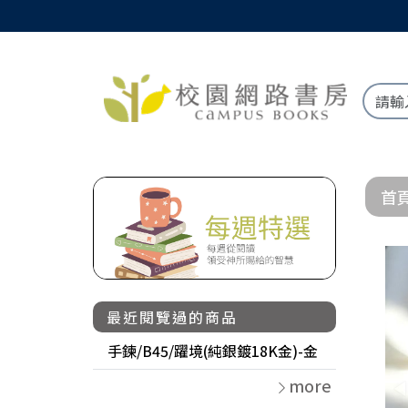
首
最近閱覽過的商品
手鍊/B45/躍境(純銀鍍18K金)-金
more