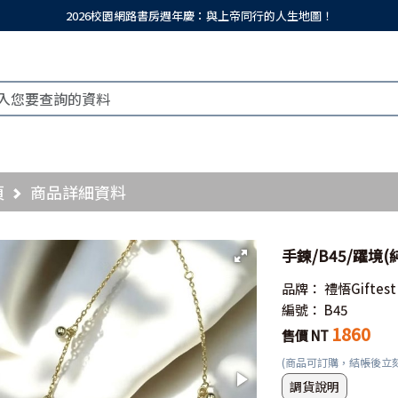
2026校園網路書房週年慶：與上帝同行的人生地圖！
頁
商品詳細資料
手鍊/B45/躍境(
品牌：
禮悟Giftest
編號：
B45
1860
售價 NT
(商品可訂購，結帳後立
調貨說明