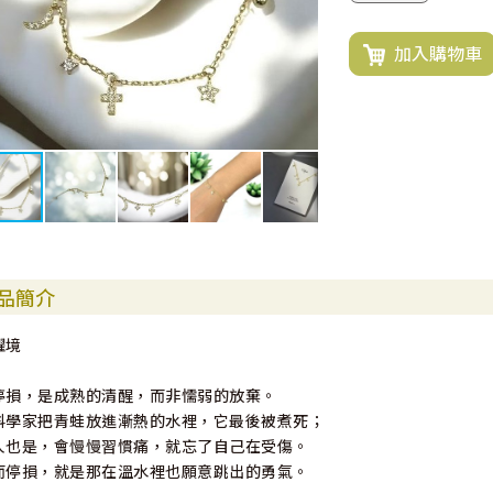
加入購物車
品簡介
躍境
停損，是成熟的清醒，而非懦弱的放棄。
科學家把青蛙放進漸熱的水裡，它最後被煮死；
人也是，會慢慢習慣痛，就忘了自己在受傷。
而停損，就是那在溫水裡也願意跳出的勇氣。