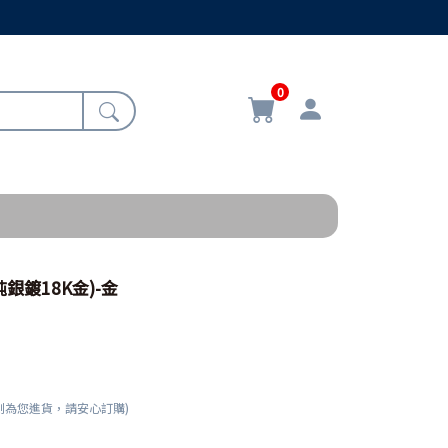
0
純銀鍍18K金)-金
刻為您進貨，請安心訂購)