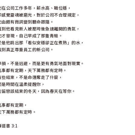
他在公司工作多年，薪水高、職位穩，
卻感覺靈魂被磨光，對於公司不合理規定，
他由頗有微詞變到聽命跟隨。
直到他看見新人被壓垮後急速離開的勇氣，
他才發現，自己早成了那隻青蛙。
於是他跳出那「看似安穩卻正在煮熟」的水，
找到真正尊重員工的新公司。
停損，不是逃避，而是更有勇氣地面對現實。
凡事都有定期，天下萬務都有定時。
有些結束，不是命運奪走了什麼，
而是時間在溫柔提醒你，
別留戀該結束的冬天，因為春天在等你。
凡事都有定期，
天下萬務都有定時。
傳道書 3:1