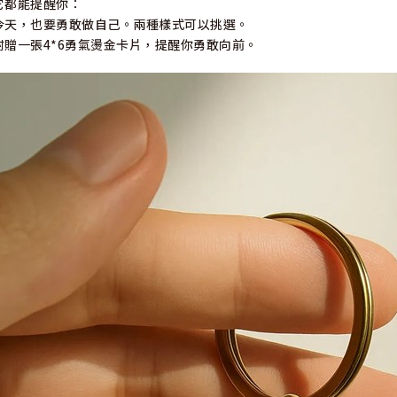
它都能提醒你：
今天，也要勇敢做自己。兩種樣式可以挑選。
附贈一張4*6勇氣燙金卡片，提醒你勇敢向前。