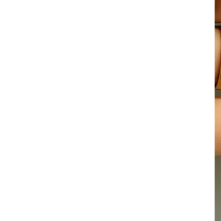
其 他 中 外 文 聖 經
新 約 歷 史 書
青 少 年
靈 恩
研 經 材 料
詩 、 散 文
福 音 包 裝 用 品
聖 經 故 事
約 拿 書
約 翰 福 音
加 拉 太 書
雅 各 書
啟 示 錄
信 徒 神 學
福 音 明 信 片 . 書 籤
成 人
教 育
兒 童 教 材
劇 本 遊 戲
福 音 文 具 雜 貨
聖 經 神 學
彌 迦 書
以 弗 所 書
彼 得 前 書
使 徒 行 傳
靈 界
福 音 季 節 卡
職 業
文 字 工 作
青 少 年 教 材
兒 童 故 事 C D
偽 經 次 經
那 鴻 書
腓 立 比 書
彼 得 後 書
福 音 小 禮 卡
特 殊 問 題
小 組 教 會
幼 稚 教 材
畫 冊
哈 巴 谷 書
歌 羅 西 書
約 翰 壹 、 貳 、 參 書
其 他 福 音 卡 片
生 活 教 導
成 人 教 材
西 番 雅 書
帖 撒 羅 尼 迦 前 後
猶 大 書
主 日 學 教 材
哈 該 書
提 摩 太 前 後
歸 納 法 研 經
撒 迦 利 亞 書
提 多 書
紙 品
瑪 拉 基 書
腓 利 門 書
教 牧 書 信