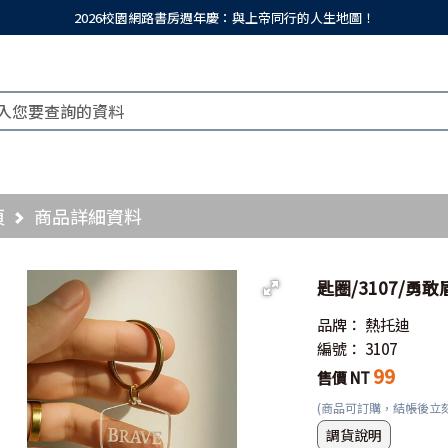
2026校園網路書房週年慶：與上帝同行的人生地圖！
頁
商品詳細資料
匙圈/3107/勇
品牌：
熱托迪
編號：
3107
99
售價 NT
(商品可訂購，結帳後立
調貨說明