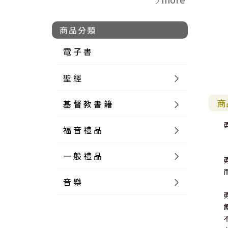
商品分類
電 子 書
聖 經
商
基 督 教 書 籍
新 舊 約 聖 經
福 音 禮 品
簡 體 聖 經
聖 經 論 叢
和 合 本
一 般 禮 品
英 文 聖 經
神 學 類
福 音 飾 品 配 件
和 合 本 標 點
參 考 書 工 具 書
音 樂
外 文 聖 經
實 踐 神 學
福 音 家 飾 用 品
一 般 卡 片
新 標 點 和 合 本
K J V
摩 西 五 經
系 統 神 學
福 音 項 鍊
讀 經 法
中 外 文 聖 經
教 會 歷 史
福 音 生 活 雜 貨
一 般 文 具
詩 本 樂 譜
和 合 本 修 訂 版
E S V
歷 史 書
神 、 創 造
宣 教 差 傳
福 音 耳 環 / 耳 夾
福 音 桌 飾 品
萬 用 卡
釋 經 法
創 世 記