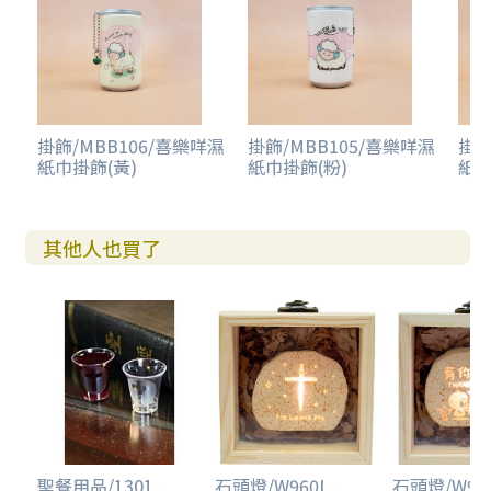
掛飾/MBB106/喜樂咩濕
掛飾/MBB105/喜樂咩濕
掛飾
紙巾掛飾(黃)
紙巾掛飾(粉)
紙巾
其他人也買了
聖餐用品/1301...
石頭燈/W960I...
石頭燈/W960I