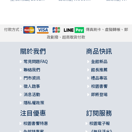
付款方式：
傳真刷卡、虛擬轉帳、郵
政劃撥、超商取貨付款
關於我們
商品快訊
常見問題FAQ
全館新品
聯絡我們
館長推薦
門市資訊
禮品專區
徵人啟事
校園書饗
消息活動
即將登場
隱私權政策
注目優惠
訂閱服務
校園書饗特惠
校園電子報
全部特惠案
《每日活水》