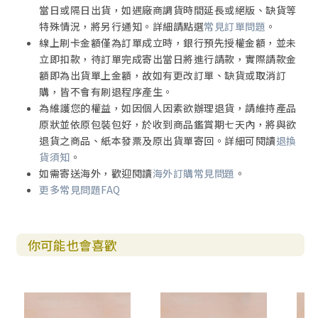
當日或隔日出貨，如遇廠商調貨時間延長或絕版、缺貨等
特殊情況，將另行通知。詳細請點選
常見訂單問題
。
線上刷卡金額僅為訂單成立時，銀行預先授權金額，並未
立即扣款，待訂單完成寄出當日將進行請款，實際請款金
額即為出貨單上金額，故如有更改訂單、缺貨或取消訂
購，皆不會有刷退程序產生。
為維護您的權益，如因個人因素欲辦理退貨，請維持產品
原狀並依原包裝包好，於收到商品鑑賞期七天內，將與欲
退貨之商品、紙本發票及原出貨單寄回。詳細可閱讀
退換
貨須知
。
如需寄送海外，歡迎閱讀
海外訂購常見問題
。
更多常見問題FAQ
你可能也會喜歡