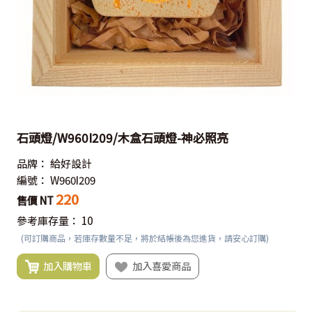
石頭燈/W960I209/木盒石頭燈-神必照亮
品牌：
給好設計
編號：
W960I209
220
售價 NT
參考庫存量：
10
(可訂購商品，若庫存數量不足，將於結帳後為您進貨，請安心訂購)
加入購物車
加入喜愛商品