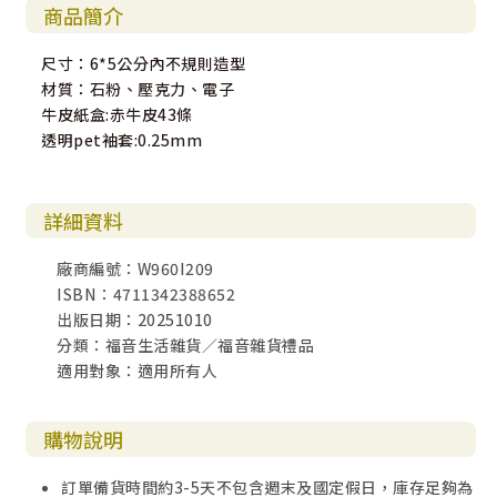
商品簡介
尺寸：6*5公分內不規則造型
材質：石粉、壓克力、電子
牛皮紙盒:赤牛皮43條
透明pet袖套:0.25mm
詳細資料
廠商編號：W960I209
ISBN：4711342388652
出版日期：20251010
分類：福音生活雜貨／福音雜貨禮品
適用對象：適用所有人
購物說明
訂單備貨時間約3-5天不包含週末及國定假日，庫存足夠為