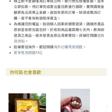
線上刷卡金額僅為訂單成立時，銀行預先授權金額，並未
立即扣款，待訂單完成寄出當日將進行請款，實際請款金
額即為出貨單上金額，故如有更改訂單、缺貨或取消訂
購，皆不會有刷退程序產生。
為維護您的權益，如因個人因素欲辦理退貨，請維持產品
原狀並依原包裝包好，於收到商品鑑賞期七天內，將與欲
退貨之商品、紙本發票及原出貨單寄回。詳細可閱讀
退換
貨須知
。
如需寄送海外，歡迎閱讀
海外訂購常見問題
。
更多常見問題FAQ
你可能也會喜歡