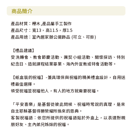
商品簡介
產品材質：櫸木,產品屬手工製作
產品尺寸：寬13，高11.5，厚1.5
產品用途：室內居家辦公擺飾品 (可立、可掛)
【禮品建議】
受洗轉會、教會節慶活動、團契小組活動、關懷探訪、特別
紀念日、造就課程結業畢業、海內外宣教或特會活動等。
【紙盒裝的祝福】-兼具環保與祝福的精美禮盒設計，自用送
禮最佳選擇。
領受祝福並祝福他人，有人的地方就需要祝福。
「平安喜樂」是基督徒彼此問候、祝福時常說的真理，是來
自主耶穌基督得勝榮耀所換來的恩典。
客製祝福語：依您所提供的祝福語貼於外盒上，以表達對親
朋好友、主內弟兄姊妹的祝福。