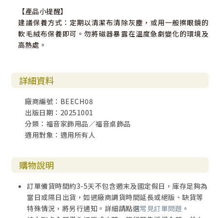
【產品小提醒】
建議保養方式：定期以清潔布清除灰塵，或用一般擦眼鏡的
軟毛絨布保養即可。勿將磁器暴露在溫度急劇變化的環境及
高熱處。
詳細資料
廠商編號：BEECH08
出版日期：20251001
分類：福音家飾用品／福音桌飾品
適用對象：適用所有人
購物說明
訂單備貨時間約3-5天不包含週末及國定假日，庫存足夠為
當日或隔日出貨，如遇廠商調貨時間延長或絕版、缺貨等
特殊情況，將另行通知。詳細請點選
常見訂單問題
。