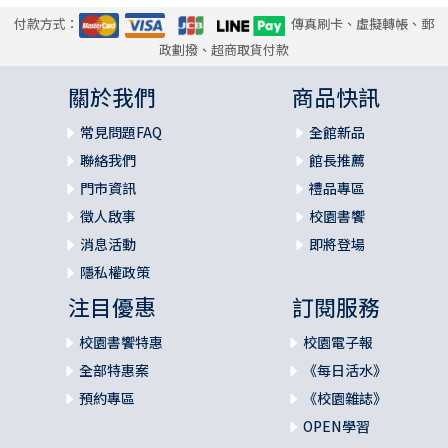
付款方式：
傳真刷卡、虛擬轉帳、郵
政劃撥、超商取貨付款
關於我們
商品快訊
常見問題FAQ
全館新品
聯絡我們
館長推薦
門市資訊
禮品專區
徵人啟事
校園書饗
消息活動
即將登場
隱私權政策
注目優惠
訂閱服務
校園書饗特惠
校園電子報
全部特惠案
《每日活水》
預約專區
《校園雜誌》
OPEN學習