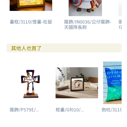
畫框/3110/燈畫-松鼠
擺飾/IN0036/公仔擺飾-
擺飾
天國隊長款
仔擺
其他人也買了
擺飾/P579E/...
框畫/Gf010/...
抱枕/3110/詩