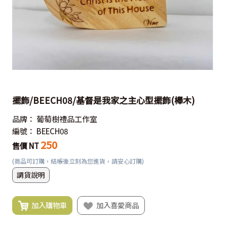
擺飾/BEECH08/基督是我家之主心型擺飾(櫸木)
品牌：
葡萄樹禮品工作室
編號：
BEECH08
250
售價 NT
(商品可訂購，結帳後立刻為您進貨，請安心訂購)
調貨說明
加入購物車
加入喜愛商品