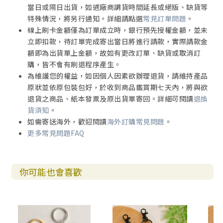
當日或隔日出貨，如遇廠商調貨時間延長或絕版、缺貨等
特殊情況，將另行通知。詳細請點選
常見訂單問題
。
線上刷卡金額僅為訂單成立時，銀行預先授權金額，並未
立即扣款，待訂單完成寄出當日將進行請款，實際請款金
額即為出貨單上金額，故如有更改訂單、缺貨或取消訂
購，皆不會有刷退程序產生。
為維護您的權益，如因個人因素欲辦理退貨，請維持產品
原狀並依原包裝包好，於收到商品鑑賞期七天內，將與欲
退貨之商品、紙本發票及原出貨單寄回。詳細可閱讀
退換
貨須知
。
如需寄送海外，歡迎閱讀
海外訂購常見問題
。
更多常見問題FAQ
你可能也會喜歡