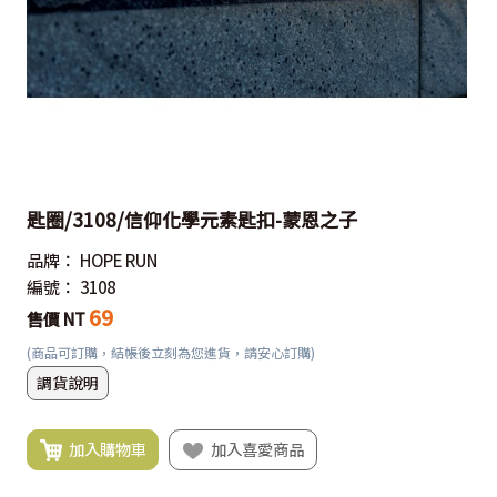
匙圈/3108/信仰化學元素匙扣-蒙恩之子
品牌：
HOPE RUN
編號：
3108
69
售價 NT
(商品可訂購，結帳後立刻為您進貨，請安心訂購)
調貨說明
加入購物車
加入喜愛商品