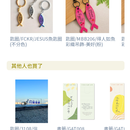
匙圈/FCKR/JESUS魚匙圈
匙圈/MBB206/得人如魚
匙圈
(不分色)
彩織吊飾-美好(粉)
彩織
其他人也買了
匙圈/3108/信...
書籤/GAT008...
書籤/GAT009.