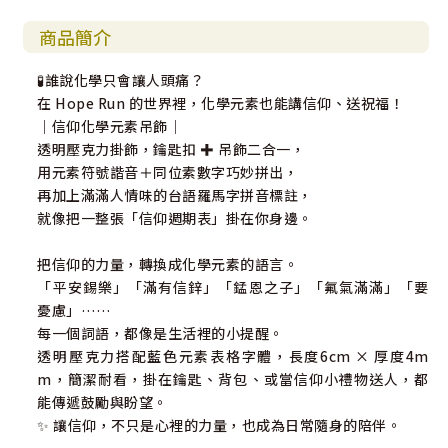
商品簡介
🧪誰說化學只會讓人頭痛？
在 Hope Run 的世界裡，化學元素也能講信仰、送祝福！
｜信仰化學元素吊飾｜
透明壓克力掛飾，鑰匙扣 ✚ 吊飾二合一，
用元素符號諧音＋同位素數字巧妙拼出，
再加上滿滿人情味的台語羅馬字拼音標註，
就像把一整張「信仰週期表」掛在你身邊。
把信仰的力量，轉換成化學元素的語言。
「平安錫樂」「滿有信鋅」「錳恩之子」「氟氣滿滿」「要
憂慮」……
每一個詞語，都像是生活裡的小提醒。
透明壓克力搭配藍色元素表格字體，長度6cm × 厚度4m
m，簡潔耐看，掛在鑰匙、背包、或當信仰小禮物送人，都
能傳遞鼓勵與盼望。
✨ 讓信仰，不只是心裡的力量，也成為日常隨身的陪伴。