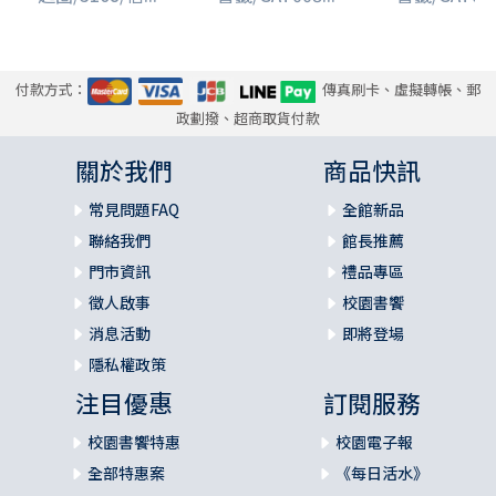
付款方式：
傳真刷卡、虛擬轉帳、郵
政劃撥、超商取貨付款
關於我們
商品快訊
常見問題FAQ
全館新品
聯絡我們
館長推薦
門市資訊
禮品專區
徵人啟事
校園書饗
消息活動
即將登場
隱私權政策
注目優惠
訂閱服務
校園書饗特惠
校園電子報
全部特惠案
《每日活水》