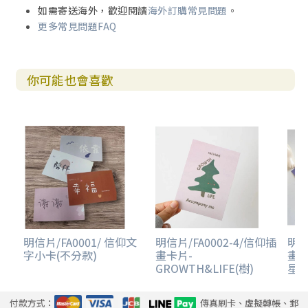
如需寄送海外，歡迎閱讀
海外訂購常見問題
。
更多常見問題FAQ
你可能也會喜歡
明信片/FA0001/ 信仰文
明信片/FA0002-4/信仰插
明信
字小卡(不分款)
畫卡片-
畫卡
GROWTH&LIFE(樹)
星)
付款方式：
傳真刷卡、虛擬轉帳、郵