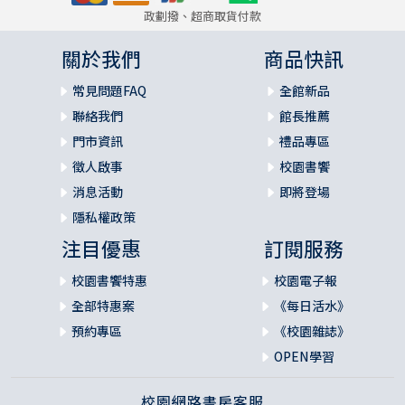
政劃撥、超商取貨付款
關於我們
商品快訊
常見問題FAQ
全館新品
聯絡我們
館長推薦
門市資訊
禮品專區
徵人啟事
校園書饗
消息活動
即將登場
隱私權政策
注目優惠
訂閱服務
校園書饗特惠
校園電子報
全部特惠案
《每日活水》
預約專區
《校園雜誌》
OPEN學習
校園網路書房客服