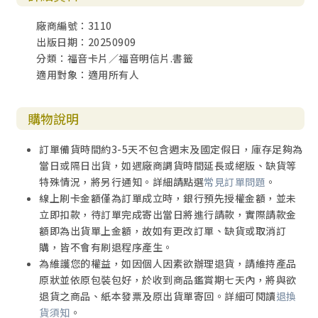
廠商編號：3110
出版日期：20250909
分類：福音卡片／福音明信片.書籤
適用對象：適用所有人
購物說明
訂單備貨時間約3-5天不包含週末及國定假日，庫存足夠為
當日或隔日出貨，如遇廠商調貨時間延長或絕版、缺貨等
特殊情況，將另行通知。詳細請點選
常見訂單問題
。
線上刷卡金額僅為訂單成立時，銀行預先授權金額，並未
立即扣款，待訂單完成寄出當日將進行請款，實際請款金
額即為出貨單上金額，故如有更改訂單、缺貨或取消訂
購，皆不會有刷退程序產生。
為維護您的權益，如因個人因素欲辦理退貨，請維持產品
原狀並依原包裝包好，於收到商品鑑賞期七天內，將與欲
退貨之商品、紙本發票及原出貨單寄回。詳細可閱讀
退換
貨須知
。