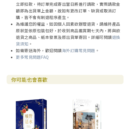
立即扣款，待訂單完成寄出當日將進行請款，實際請款金
額即為出貨單上金額，故如有更改訂單、缺貨或取消訂
購，皆不會有刷退程序產生。
為維護您的權益，如因個人因素欲辦理退貨，請維持產品
原狀並依原包裝包好，於收到商品鑑賞期七天內，將與欲
退貨之商品、紙本發票及原出貨單寄回。詳細可閱讀
退換
貨須知
。
如需寄送海外，歡迎閱讀
海外訂購常見問題
。
更多常見問題FAQ
你可能也會喜歡