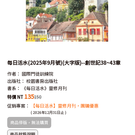
每日活水(2025年9月號)(大字版)--創世記38~43章
作者：
國際門徒訓練院
出版社：
校園書房出版社
書系：
《每日活水》靈修月刊
135
特價 NT
150
促銷專案：
【每日活水】靈修月刊，團購優惠
( 2026年12月31日止 )
商品停版，無法購買
商品狀態說明