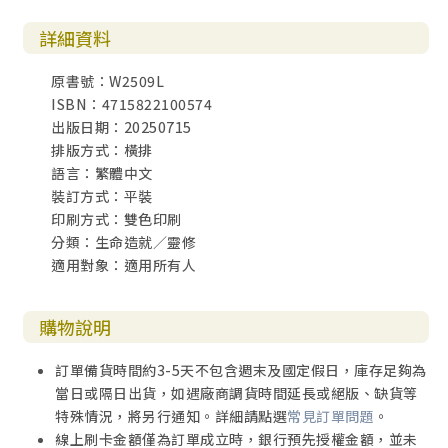
詳細資料
原書號：W2509L
ISBN：4715822100574
出版日期：20250715
排版方式：橫排
語言：繁體中文
裝訂方式：平裝
印刷方式：雙色印刷
分類：生命造就／靈修
適用對象：適用所有人
購物說明
訂單備貨時間約3-5天不包含週末及國定假日，庫存足夠為
當日或隔日出貨，如遇廠商調貨時間延長或絕版、缺貨等
特殊情況，將另行通知。詳細請點選
常見訂單問題
。
線上刷卡金額僅為訂單成立時，銀行預先授權金額，並未