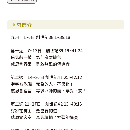
內容簡介
九月 1~6日 創世記38:1~39:18
第一週 7~13日 創世記39:19~41:24
信仰敲一敲｜為什麼要禱告
感恩會客室｜勇敢無畏的傳道者
第二週 14~20日 創世記41:25~42:12
字字有珠璣｜完全的人，不黑化！
感恩會客室｜尋求耶穌的面，享受平安！
第三週 21~27日 創世記42:13~43:15
好家在有主｜走當行的道
感恩會客室｜恩典填補了神聖的損失