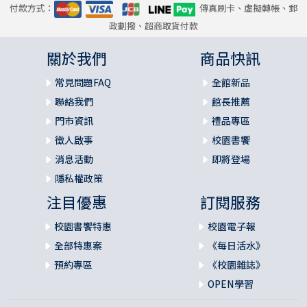
付款方式：
傳真刷卡、虛擬轉帳、郵
政劃撥、超商取貨付款
關於我們
商品快訊
常見問題FAQ
全館新品
聯絡我們
館長推薦
門市資訊
禮品專區
徵人啟事
校園書饗
消息活動
即將登場
隱私權政策
注目優惠
訂閱服務
校園書饗特惠
校園電子報
全部特惠案
《每日活水》
預約專區
《校園雜誌》
OPEN學習