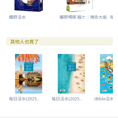
曠野活水
曠野嗎哪 輯七：禱告大能
每日
其他人也買了
每日活水(2025...
每日活水(2025...
iBible活水少.