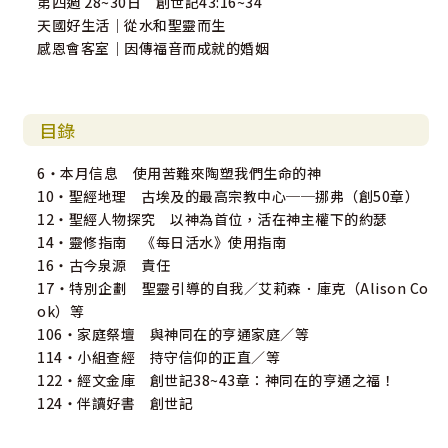
第四週 28~30日 創世記43:16~34
天國好生活｜從水和聖靈而生
感恩會客室｜因傳福音而成就的婚姻
目錄
6・本月信息 使用苦難來陶塑我們生命的神
10・聖經地理 古埃及的最高宗教中心──挪弗（創50章）
12・聖經人物探究 以神為首位，活在神主權下的約瑟
14・靈修指南 《每日活水》使用指南
16・古今泉源 責任
17・特別企劃 聖靈引導的自我／艾莉森．庫克（Alison Co
ok）等
106・家庭祭壇 與神同在的亨通家庭／等
114・小組查經 持守信仰的正直／等
122・經文金庫 創世記38~43章：神同在的亨通之福！
124・伴讀好書 創世記