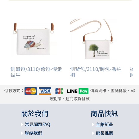
側背包/3110/跨包-慢走
側背包/3110/跨包-香柏
提袋
蝸牛
樹
睡
付款方式：
傳真刷卡、虛擬轉帳、郵
政劃撥、超商取貨付款
關於我們
商品快訊
常見問題FAQ
全館新品
聯絡我們
館長推薦