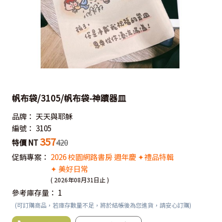
帆布袋/3105/帆布袋-神蹟器皿
品牌：
天天與耶穌
編號：
3105
357
特價 NT
420
促銷專案：
2026 校園網路書房 週年慶 ✦禮品特輯
✦ 美好日常
( 2026年08月31日止 )
參考庫存量：
1
(可訂購商品，若庫存數量不足，將於結帳後為您進貨，請安心訂購)