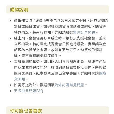
購物說明
訂單備貨時間約3-5天不包含週末及國定假日，庫存足夠為
當日或隔日出貨，如遇廠商調貨時間延長或絕版、缺貨等
特殊情況，將另行通知。詳細請點選
常見訂單問題
。
線上刷卡金額僅為訂單成立時，銀行預先授權金額，並未
立即扣款，待訂單完成寄出當日將進行請款，實際請款金
額即為出貨單上金額，故如有更改訂單、缺貨或取消訂
購，皆不會有刷退程序產生。
為維護您的權益，如因個人因素欲辦理退貨，請維持產品
原狀並依原包裝包好，於收到商品鑑賞期七天內，將與欲
退貨之商品、紙本發票及原出貨單寄回。詳細可閱讀
退換
貨須知
。
如需寄送海外，歡迎閱讀
海外訂購常見問題
。
更多常見問題FAQ
你可能也會喜歡