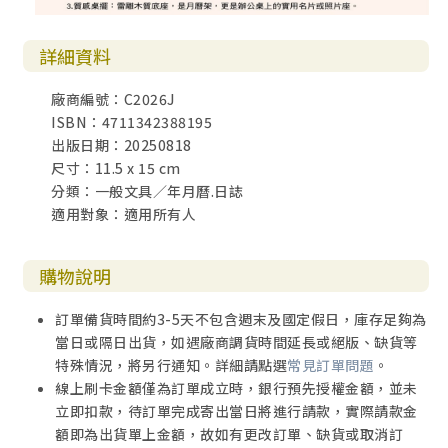
詳細資料
廠商編號：C2026J
ISBN：4711342388195
出版日期：20250818
尺寸：11.5 x 15 cm
分類：一般文具／年月曆.日誌
適用對象：適用所有人
購物說明
訂單備貨時間約3-5天不包含週末及國定假日，庫存足夠為
當日或隔日出貨，如遇廠商調貨時間延長或絕版、缺貨等
特殊情況，將另行通知。詳細請點選
常見訂單問題
。
線上刷卡金額僅為訂單成立時，銀行預先授權金額，並未
立即扣款，待訂單完成寄出當日將進行請款，實際請款金
額即為出貨單上金額，故如有更改訂單、缺貨或取消訂