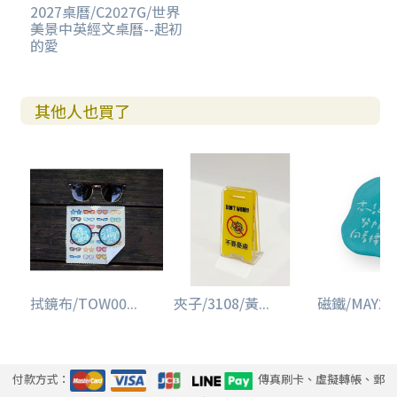
2027桌曆/C2027G/世界
美景中英經文桌曆--起初
的愛
其他人也買了
拭鏡布/TOW00...
夾子/3108/黃...
磁鐵/MAY218
付款方式：
傳真刷卡、虛擬轉帳、郵