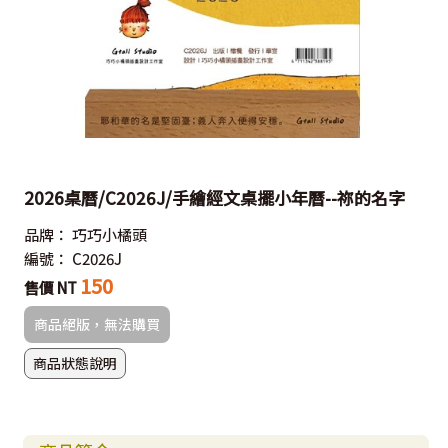
2026桌曆/C2026J/手繪經文桌擺小年曆--祢的名字
品牌：
巧巧小橘頭
編號：
C2026J
150
售價 NT
商品絕版，無法購買
商品狀態說明