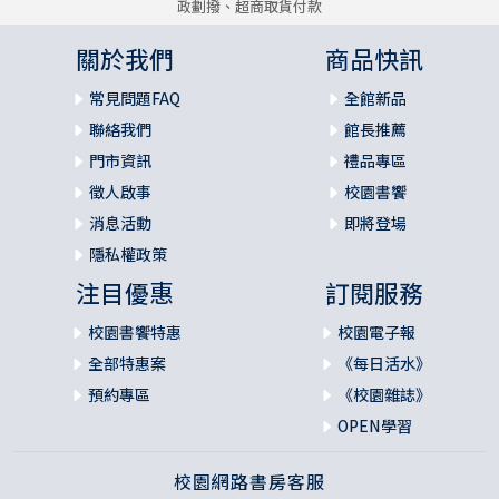
政劃撥、超商取貨付款
關於我們
商品快訊
常見問題FAQ
全館新品
聯絡我們
館長推薦
門市資訊
禮品專區
徵人啟事
校園書饗
消息活動
即將登場
隱私權政策
注目優惠
訂閱服務
校園書饗特惠
校園電子報
全部特惠案
《每日活水》
預約專區
《校園雜誌》
OPEN學習
校園網路書房客服