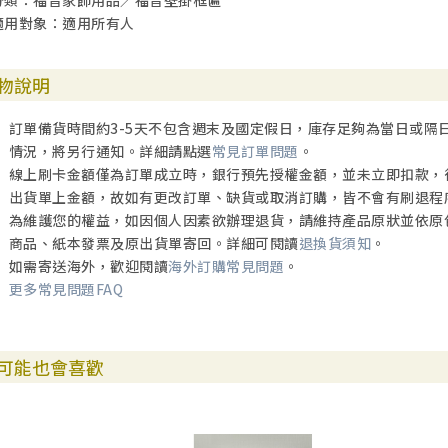
分類：福音家飾用品／福音壁掛框匾
適用對象：適用所有人
物說明
訂單備貨時間約3-5天不包含週末及國定假日，庫存足夠為當日或隔
情況，將另行通知。詳細請點選
常見訂單問題
。
線上刷卡金額僅為訂單成立時，銀行預先授權金額，並未立即扣款，
出貨單上金額，故如有更改訂單、缺貨或取消訂購，皆不會有刷退程
為維護您的權益，如因個人因素欲辦理退貨，請維持產品原狀並依原
商品、紙本發票及原出貨單寄回。詳細可閱讀
退換貨須知
。
如需寄送海外，歡迎閱讀
海外訂購常見問題
。
更多常見問題FAQ
可能也會喜歡