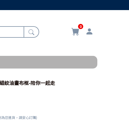
0
起初細紋油畫布框-陪你一起走
刻為您進貨，請安心訂購)