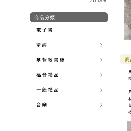
商品分類
電 子 書
聖 經
商
基 督 教 書 籍
新 舊 約 聖 經
福 音 禮 品
簡 體 聖 經
聖 經 論 叢
和 合 本
一 般 禮 品
英 文 聖 經
神 學 類
福 音 飾 品 配 件
和 合 本 標 點
參 考 書 工 具 書
音 樂
外 文 聖 經
實 踐 神 學
福 音 家 飾 用 品
一 般 卡 片
新 標 點 和 合 本
K J V
摩 西 五 經
系 統 神 學
福 音 項 鍊
讀 經 法
中 外 文 聖 經
教 會 歷 史
福 音 生 活 雜 貨
一 般 文 具
詩 本 樂 譜
和 合 本 修 訂 版
E S V
歷 史 書
神 、 創 造
宣 教 差 傳
福 音 耳 環 / 耳 夾
福 音 桌 飾 品
萬 用 卡
釋 經 法
創 世 記