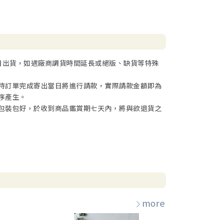
日出貨，如遇廠商調貨時間延長或絕版、缺貨等特殊
待訂單完成寄出當日將進行請款，實際請款金額即為
序產生。
包裝包好，於收到商品鑑賞期七天內，將與欲退貨之
more