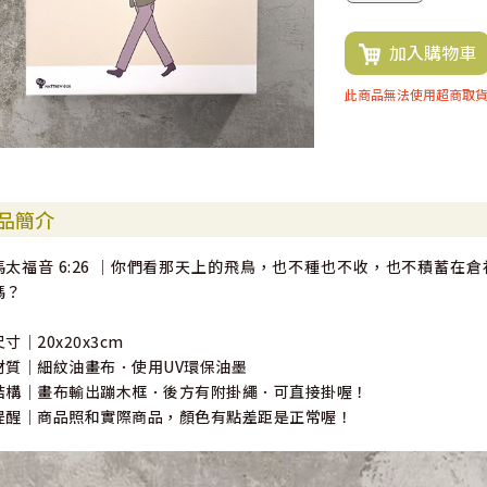
加入購物車
此商品無法使用超商取
品簡介
馬太福音 6:26 ｜你們看那天上的飛鳥，也不種也不收，也不積蓄
嗎？
尺寸｜20x20x3cm
材質｜細紋油畫布．使用UV環保油墨
結構｜畫布輸出蹦木框．後方有附掛繩．可直接掛喔！
提醒｜商品照和實際商品，顏色有點差距是正常喔！