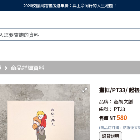
2026校園網路書房週年慶：與上帝同行的人生地圖！
頁
商品詳細資料
畫框/PT33/ 
品牌：
起初文創
編號：
PT33
580
售價 NT
(商品可訂購，結帳後立
調貨說明