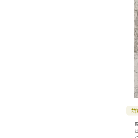
其 他 中 外 文 聖 經
新 約 歷 史 書
青 少 年
靈 恩
研 經 材 料
詩 、 散 文
福 音 包 裝 用 品
聖 經 故 事
約 拿 書
約 翰 福 音
加 拉 太 書
雅 各 書
啟 示 錄
信 徒 神 學
福 音 明 信 片 . 書 籤
成 人
教 育
兒 童 教 材
劇 本 遊 戲
福 音 文 具 雜 貨
聖 經 神 學
彌 迦 書
以 弗 所 書
彼 得 前 書
使 徒 行 傳
靈 界
福 音 季 節 卡
職 業
文 字 工 作
青 少 年 教 材
兒 童 故 事 C D
偽 經 次 經
那 鴻 書
腓 立 比 書
彼 得 後 書
福 音 小 禮 卡
特 殊 問 題
小 組 教 會
幼 稚 教 材
畫 冊
哈 巴 谷 書
歌 羅 西 書
約 翰 壹 、 貳 、 參 書
其 他 福 音 卡 片
生 活 教 導
成 人 教 材
西 番 雅 書
帖 撒 羅 尼 迦 前 後
猶 大 書
主 日 學 教 材
哈 該 書
提 摩 太 前 後
歸 納 法 研 經
撒 迦 利 亞 書
提 多 書
詳
紙 品
瑪 拉 基 書
腓 利 門 書
教 牧 書 信