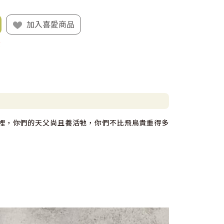
加入喜愛商品
貨
在倉裡，你們的天父尚且養活牠，你們不比飛鳥貴重得多