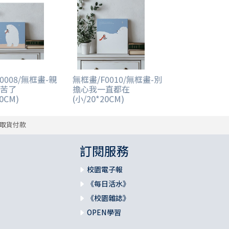
0008/無框畫-親
無框畫/F0010/無框畫-別
苦了
擔心我一直都在
20CM)
(小/20*20CM)
取貨付款
訂閱服務
校園電子報
《每日活水》
《校園雜誌》
OPEN學習