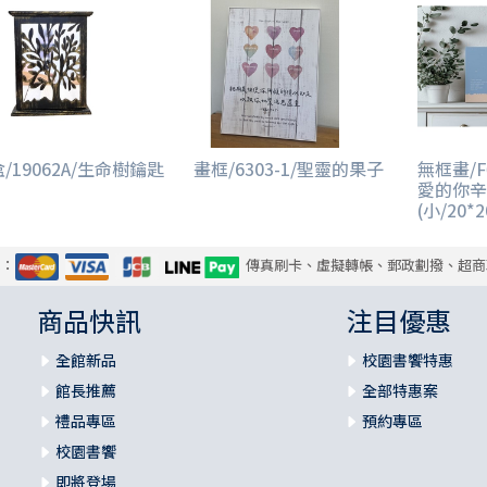
/19062A/生命樹鑰匙
畫框/6303-1/聖靈的果子
無框畫/F
愛的你辛
(小/20*
式：
傳真刷卡、虛擬轉帳、郵政劃撥、超商
商品快訊
注目優惠
全館新品
校園書饗特惠
館長推薦
全部特惠案
禮品專區
預約專區
校園書饗
即將登場