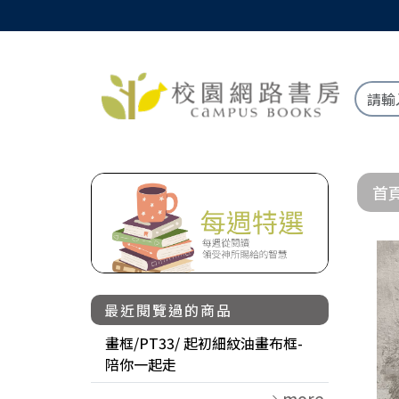
首
最近閱覽過的商品
畫框/PT33/ 起初細紋油畫布框-
陪你一起走
more