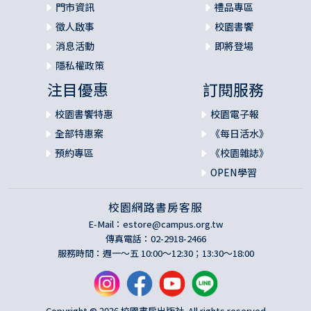
門市資訊
禮品專區
徵人啟事
校園書饗
消息活動
即將登場
隱私權政策
注目優惠
訂閱服務
校園書饗特惠
校園電子報
全部特惠案
《每日活水》
預約專區
《校園雜誌》
OPEN學習
校園網路書房客服
E-Mail：
estore@campus.org.tw
傳真電話：02-2918-2466
服務時間：週一～五 10:00～12:30；13:30～18:00
Copyright © 2026 校園書房出版社. All rights reserved