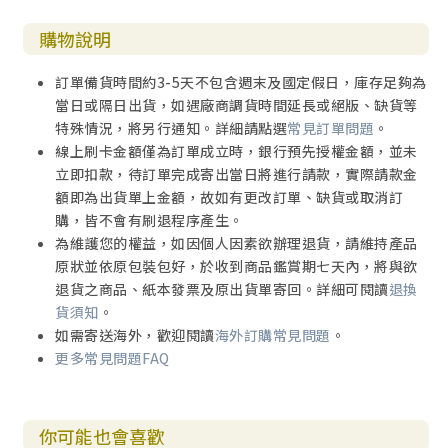
購物說明
訂單備貨時間約3-5天不包含週末及國定假日，庫存足夠為
當日或隔日出貨，如遇廠商調貨時間延長或絕版、缺貨等
特殊情況，將另行通知。詳細請點選
常見訂單問題
。
線上刷卡金額僅為訂單成立時，銀行預先授權金額，並未
立即扣款，待訂單完成寄出當日將進行請款，實際請款金
額即為出貨單上金額，故如有更改訂單、缺貨或取消訂
購，皆不會有刷退程序產生。
為維護您的權益，如因個人因素欲辦理退貨，請維持產品
原狀並依原包裝包好，於收到商品鑑賞期七天內，將與欲
退貨之商品、紙本發票及原出貨單寄回。詳細可閱讀
退換
貨須知
。
如需寄送海外，歡迎閱讀
海外訂購常見問題
。
更多常見問題FAQ
你可能也會喜歡