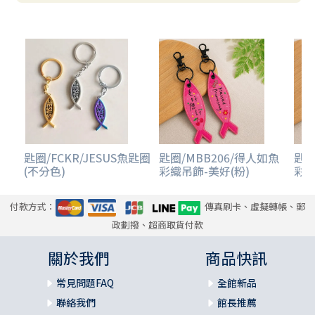
匙圈/FCKR/JESUS魚匙圈
匙圈/MBB206/得人如魚
匙圈
(不分色)
彩織吊飾-美好(粉)
彩織
付款方式：
傳真刷卡、虛擬轉帳、郵
政劃撥、超商取貨付款
關於我們
商品快訊
常見問題FAQ
全館新品
聯絡我們
館長推薦