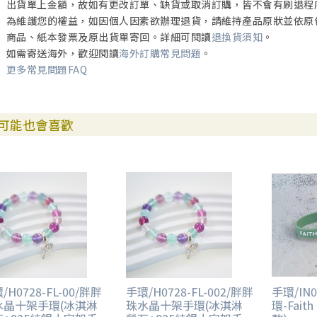
出貨單上金額，故如有更改訂單、缺貨或取消訂購，皆不會有刷退程
為維護您的權益，如因個人因素欲辦理退貨，請維持產品原狀並依原
商品、紙本發票及原出貨單寄回。詳細可閱讀
退換貨須知
。
如需寄送海外，歡迎閱讀
海外訂購常見問題
。
更多常見問題FAQ
可能也會喜歡
/H0728-FL-00/胖胖
手環/H0728-FL-002/胖胖
手環/IN0
水晶十架手環(冰淇淋
珠水晶十架手環(冰淇淋
環-Faith