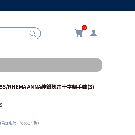
0
05S/RHEMA ANNA純銀珠串十字架手鍊(S)
S
刻為您進貨，請安心訂購)