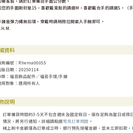
如需客製，請於訂單備註手圍公分數。
如您的手圍剛好是15，喜歡戴寬鬆的請選M，喜歡戴合手的請選S。（手
手鍊是彈力繩無扣環，穿戴時請稍微拉開套入手腕即可。
.H.M.
細資料
廠商編號：Rhema0005S
出版日期：20250114
分類：福音飾品配件／福音手環/手鍊
適用對象：適用所有人
物說明
訂單備貨時間約3-5天不包含週末及國定假日，庫存足夠為當日或隔
情況，將另行通知。詳細請點選
常見訂單問題
。
線上刷卡金額僅為訂單成立時，銀行預先授權金額，並未立即扣款，