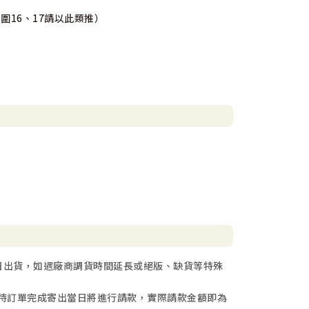
圍16、17請以此類推）
日出貨，如遇廠商調貨時間延長或絕版、缺貨等特殊
待訂單完成寄出當日將進行請款，實際請款金額即為