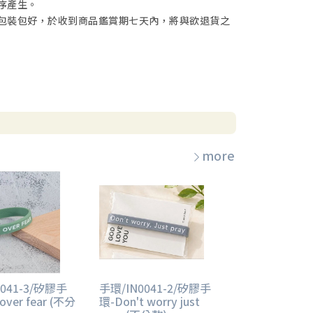
序產生。
包裝包好，於收到商品鑑賞期七天內，將與欲退貨之
more
041-3/矽膠手
手環/IN0041-2/矽膠手
 over fear (不分
環-Don't worry just