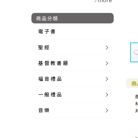
商品分類
電 子 書
聖 經
基 督 教 書 籍
新 舊 約 聖 經
福 音 禮 品
簡 體 聖 經
聖 經 論 叢
和 合 本
商
一 般 禮 品
英 文 聖 經
神 學 類
福 音 飾 品 配 件
和 合 本 標 點
參 考 書 工 具 書
音 樂
外 文 聖 經
實 踐 神 學
福 音 家 飾 用 品
一 般 卡 片
新 標 點 和 合 本
K J V
摩 西 五 經
系 統 神 學
福 音 項 鍊
讀 經 法
中 外 文 聖 經
教 會 歷 史
福 音 生 活 雜 貨
一 般 文 具
詩 本 樂 譜
和 合 本 修 訂 版
E S V
歷 史 書
神 、 創 造
宣 教 差 傳
福 音 耳 環 / 耳 夾
福 音 桌 飾 品
萬 用 卡
釋 經 法
創 世 記