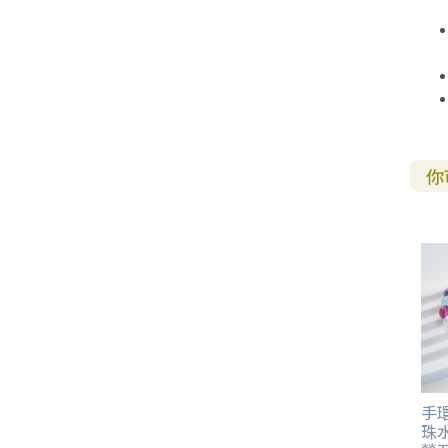
其 他 中 外 文 聖 經
新 約 歷 史 書
青 少 年
靈 恩
研 經 材 料
詩 、 散 文
福 音 包 裝 用 品
聖 經 故 事
約 拿 書
約 翰 福 音
加 拉 太 書
雅 各 書
啟 示 錄
信 徒 神 學
福 音 明 信 片 . 書 籤
成 人
教 育
兒 童 教 材
劇 本 遊 戲
福 音 文 具 雜 貨
聖 經 神 學
彌 迦 書
以 弗 所 書
彼 得 前 書
使 徒 行 傳
靈 界
福 音 季 節 卡
職 業
文 字 工 作
青 少 年 教 材
兒 童 故 事 C D
偽 經 次 經
那 鴻 書
腓 立 比 書
彼 得 後 書
福 音 小 禮 卡
你
特 殊 問 題
小 組 教 會
幼 稚 教 材
畫 冊
哈 巴 谷 書
歌 羅 西 書
約 翰 壹 、 貳 、 參 書
其 他 福 音 卡 片
生 活 教 導
成 人 教 材
西 番 雅 書
帖 撒 羅 尼 迦 前 後
猶 大 書
主 日 學 教 材
哈 該 書
提 摩 太 前 後
歸 納 法 研 經
撒 迦 利 亞 書
提 多 書
紙 品
瑪 拉 基 書
腓 利 門 書
手環
珠
教 牧 書 信