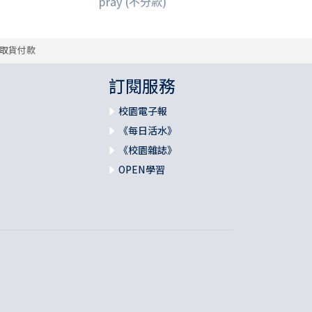
pray (不分款)
取貨付款
訂閱服務
校園電子報
《每日活水》
《校園雜誌》
OPEN學習