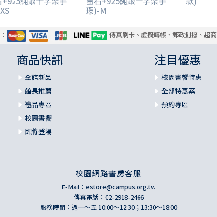
石+925純銀十字架手
螢石+925純銀十字架手
款)
-XS
環)-M
式：
傳真刷卡、虛擬轉帳、郵政劃撥、超商
商品快訊
注目優惠
全館新品
校園書饗特惠
館長推薦
全部特惠案
禮品專區
預約專區
校園書饗
即將登場
校園網路書房客服
E-Mail：
estore@campus.org.tw
傳真電話：02-2918-2466
服務時間：週一～五 10:00～12:30；13:30～18:00