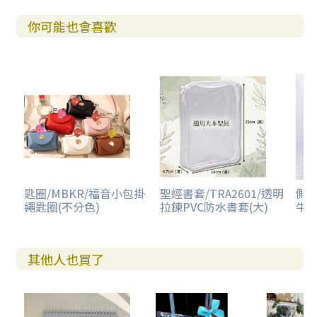
你可能也會喜歡
匙圈/MBKR/福音小包掛
聖經書套/TRA2601/透明
側背
繩匙圈(不分色)
拉鍊PVC防水書套(大)
牛
其他人也買了