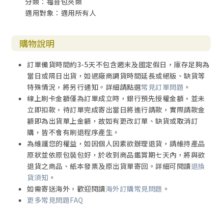
分類：福音包夾類
適用對象：適用所有人
購物說明
訂單備貨時間約3-5天不包含週末及國定假日，庫存足夠為
當日或隔日出貨，如遇廠商調貨時間延長或絕版、缺貨等
特殊情況，將另行通知。詳細請點選
常見訂單問題
。
線上刷卡金額僅為訂單成立時，銀行預先授權金額，並未
立即扣款，待訂單完成寄出當日將進行請款，實際請款金
額即為出貨單上金額，故如有更改訂單、缺貨或取消訂
購，皆不會有刷退程序產生。
為維護您的權益，如因個人因素欲辦理退貨，請維持產品
原狀並依原包裝包好，於收到商品鑑賞期七天內，將與欲
退貨之商品、紙本發票及原出貨單寄回。詳細可閱讀
退換
貨須知
。
如需寄送海外，歡迎閱讀
海外訂購常見問題
。
更多常見問題FAQ