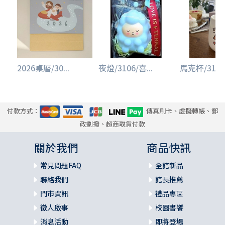
2026桌曆/30...
夜燈/3106/喜...
馬克杯/3105/
付款方式：
傳真刷卡、虛擬轉帳、郵
政劃撥、超商取貨付款
關於我們
商品快訊
常見問題FAQ
全館新品
聯絡我們
館長推薦
門市資訊
禮品專區
徵人啟事
校園書饗
消息活動
即將登場