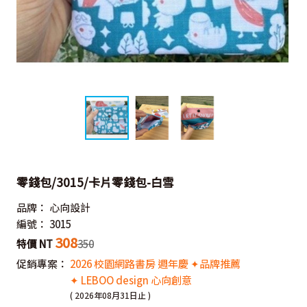
零錢包/3015/卡片零錢包-白雪
品牌：
心向設計
編號：
3015
308
特價 NT
350
促銷專案：
2026 校園網路書房 週年慶 ✦品牌推薦
✦ LEBOO design 心向創意
( 2026年08月31日止 )