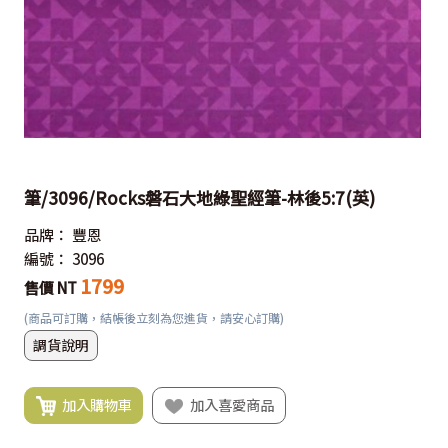
筆/3096/Rocks磐石大地綠聖經筆-林後5:7(英)
品牌：
豐恩
編號：
3096
1799
售價 NT
(商品可訂購，結帳後立刻為您進貨，請安心訂購)
調貨說明
加入購物車
加入喜愛商品