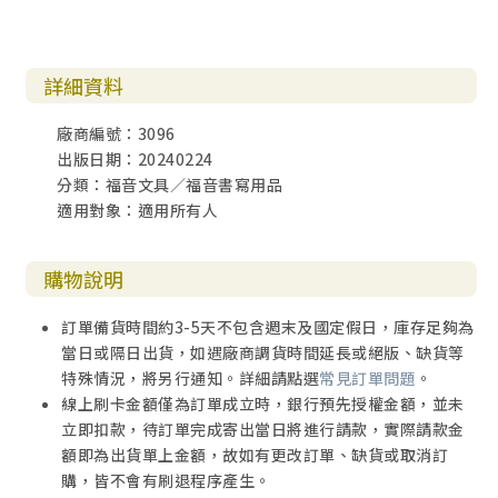
詳細資料
廠商編號：3096
出版日期：20240224
分類：福音文具／福音書寫用品
適用對象：適用所有人
購物說明
訂單備貨時間約3-5天不包含週末及國定假日，庫存足夠為
當日或隔日出貨，如遇廠商調貨時間延長或絕版、缺貨等
特殊情況，將另行通知。詳細請點選
常見訂單問題
。
線上刷卡金額僅為訂單成立時，銀行預先授權金額，並未
立即扣款，待訂單完成寄出當日將進行請款，實際請款金
額即為出貨單上金額，故如有更改訂單、缺貨或取消訂
購，皆不會有刷退程序產生。