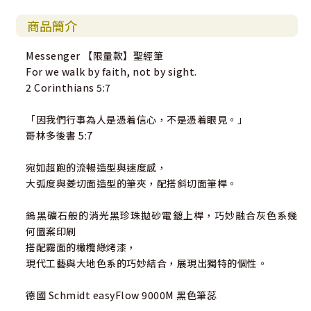
商品簡介
Messenger 【限量款】聖經筆
For we walk by faith, not by sight.
2 Corinthians 5:7
「因我們行事為人是憑着信心，不是憑着眼見。」
哥林多後書 5:7
宛如超跑的流暢造型與速度感，
大弧度與菱切面造型的筆夾，配搭斜切面筆桿。
鎢黑礦石般的消光黑珍珠拋砂電鍍上桿，巧妙融合灰色系幾
何圖案印刷
搭配霧面的橄欖綠烤漆，
現代工藝與大地色系的巧妙結合，展現出獨特的個性。
德國 Schmidt easyFlow 9000M 黑色筆蕊