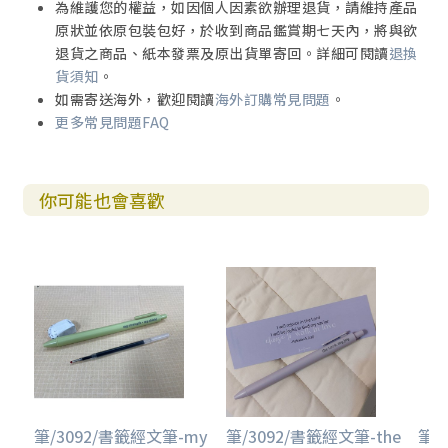
為維護您的權益，如因個人因素欲辦理退貨，請維持產品
原狀並依原包裝包好，於收到商品鑑賞期七天內，將與欲
退貨之商品、紙本發票及原出貨單寄回。詳細可閱讀
退換
貨須知
。
如需寄送海外，歡迎閱讀
海外訂購常見問題
。
更多常見問題FAQ
你可能也會喜歡
筆/3092/書籤經文筆-my
筆/3092/書籤經文筆-the
筆/