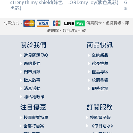
strength my shield(綠色
LORD:my joy(紫色黑芯)
GOD
黑芯)
an
付款方式：
傳真刷卡、虛擬轉帳、郵
政劃撥、超商取貨付款
關於我們
商品快訊
常見問題FAQ
全館新品
聯絡我們
館長推薦
門市資訊
禮品專區
徵人啟事
校園書饗
消息活動
即將登場
隱私權政策
注目優惠
訂閱服務
校園書饗特惠
校園電子報
全部特惠案
《每日活水》