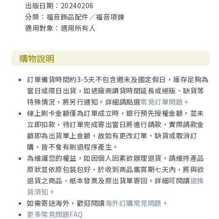
出版日期：20240206
分類：福音飾品配件／福音項鍊
適用對象：適用所有人
購物說明
訂單備貨時間約3-5天不包含週末及國定假日，庫存足夠為
當日或隔日出貨，如遇廠商調貨時間延長或絕版、缺貨等
特殊情況，將另行通知。詳細請點選
常見訂單問題
。
線上刷卡金額僅為訂單成立時，銀行預先授權金額，並未
立即扣款，待訂單完成寄出當日將進行請款，實際請款金
額即為出貨單上金額，故如有更改訂單、缺貨或取消訂
購，皆不會有刷退程序產生。
為維護您的權益，如因個人因素欲辦理退貨，請維持產品
原狀並依原包裝包好，於收到商品鑑賞期七天內，將與欲
退貨之商品、紙本發票及原出貨單寄回。詳細可閱讀
退換
貨須知
。
如需寄送海外，歡迎閱讀
海外訂購常見問題
。
更多常見問題FAQ