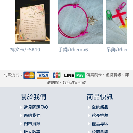
禱文卡/FSK10...
手繩/Rhema6...
吊飾/Rhema6
付款方式：
傳真刷卡、虛擬轉帳、郵
政劃撥、超商取貨付款
關於我們
商品快訊
常見問題FAQ
全館新品
聯絡我們
館長推薦
門市資訊
禮品專區
徵人啟事
校園書饗