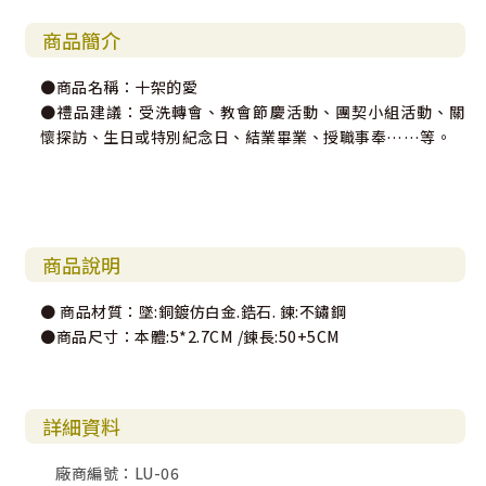
商品簡介
●商品名稱：十架的愛
●禮品建議：受洗轉會、教會節慶活動、團契小組活動、關
懷探訪、生日或特別紀念日、結業畢業、授職事奉……等。
商品說明
● 商品材質：墜:銅鍍仿白金.鋯石. 鍊:不鏽鋼
●商品尺寸：本體:5*2.7CM /鍊長:50+5CM
詳細資料
廠商編號：LU-06