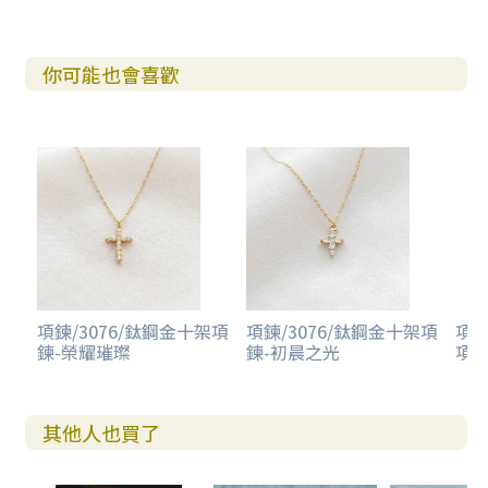
你可能也會喜歡
項鍊/3076/鈦鋼金十架項
項鍊/3076/鈦鋼金十架項
項鍊
鍊-榮耀璀璨
鍊-初晨之光
項鍊
其他人也買了