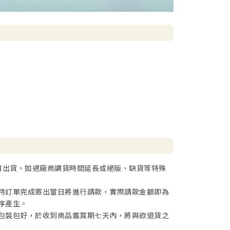
日出貨，如遇廠商調貨時間延長或絕版、缺貨等特殊
待訂單完成寄出當日將進行請款，實際請款金額即為
序產生。
包裝包好，於收到商品鑑賞期七天內，將與欲退貨之