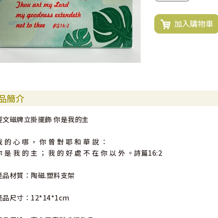
加入購物車
品簡介
經文磁牌立掛擺飾 你是我的主
 的 心 哪 ， 你 曾 對 耶 和 華 說 ：
 是 我 的 主 ； 我 的 好 處 不 在 你 以 外 。詩篇16:2
產品材質：陶磁.塑料支架
產品尺寸：12*14*1cm