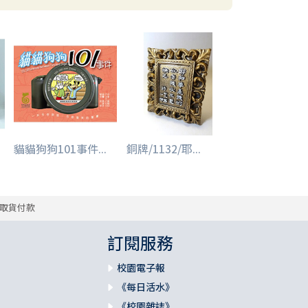
貓貓狗狗101事件...
銅牌/1132/耶...
取貨付款
訂閱服務
校園電子報
《每日活水》
《校園雜誌》