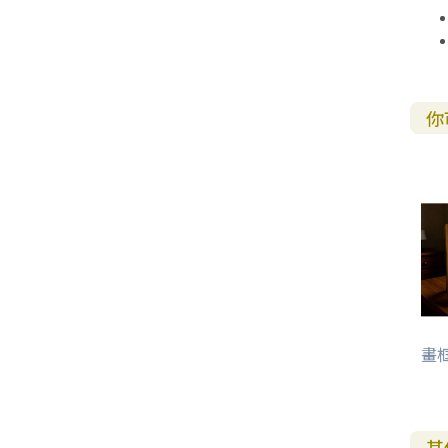
你
畫框
其