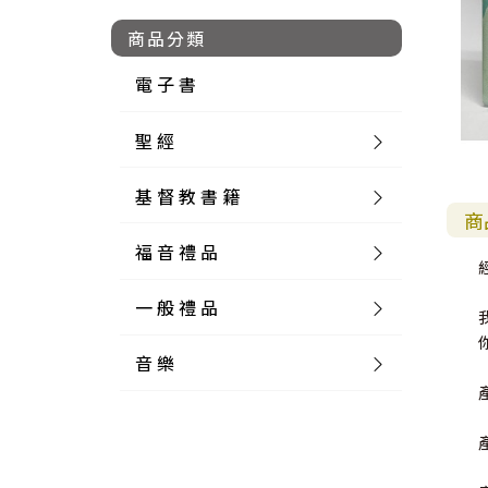
商品分類
電 子 書
聖 經
基 督 教 書 籍
新 舊 約 聖 經
商
福 音 禮 品
簡 體 聖 經
聖 經 論 叢
和 合 本
一 般 禮 品
英 文 聖 經
神 學 類
福 音 飾 品 配 件
和 合 本 標 點
參 考 書 工 具 書
我
你
音 樂
外 文 聖 經
實 踐 神 學
福 音 家 飾 用 品
一 般 卡 片
新 標 點 和 合 本
K J V
摩 西 五 經
系 統 神 學
福 音 項 鍊
讀 經 法
中 外 文 聖 經
教 會 歷 史
福 音 生 活 雜 貨
一 般 文 具
詩 本 樂 譜
和 合 本 修 訂 版
E S V
歷 史 書
神 、 創 造
宣 教 差 傳
福 音 耳 環 / 耳 夾
福 音 桌 飾 品
萬 用 卡
釋 經 法
創 世 記
註 釋 本 聖 經
生 命 造 就
福 音 食 器 廚 房
食 器 廚 房
C D
現 代 中 文 譯 本
G N B
和 合 本 / N I V
舊 約 註 釋
基 督
社 會 參 與
歷 史
福 音 手 環 / 手 鍊
福 音 布 軸 掛 畫
福 音 服 飾 布 品
貼 紙
日 記 . 筆 記
音 樂 叢 書
聖 經 概 論
出 埃 及 記
約 書 亞 記