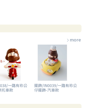
more
0038/一路有袮公
擺飾/IN0039/一路有袮公
摩托車款
仔擺飾-汽車款