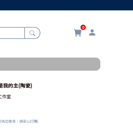
0
你是我的主(陶瓷)
工作室
刻為您進貨，請安心訂購)