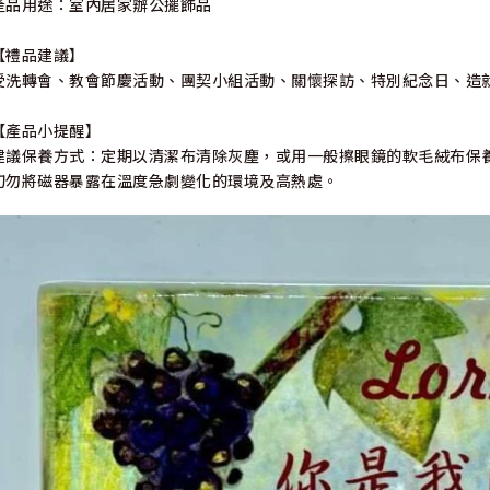
產品用途：室內居家辦公擺飾品
【禮品建議】
受洗轉會、教會節慶活動、團契小組活動、關懷探訪、特別紀念日、造
【產品小提醒】
建議保養方式：定期以清潔布清除灰塵，或用一般擦眼鏡的軟毛絨布保
切勿將磁器暴露在溫度急劇變化的環境及高熱處。