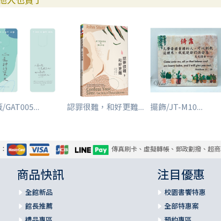
GAT005...
認罪很難，和好更難...
擺飾/JT-M10...
式：
傳真刷卡、虛擬轉帳、郵政劃撥、超商
商品快訊
注目優惠
全館新品
校園書饗特惠
館長推薦
全部特惠案
禮品專區
預約專區