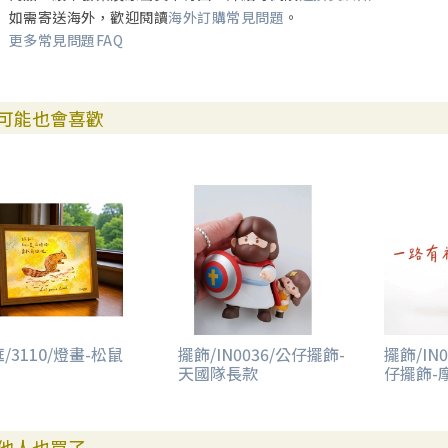
如需寄送海外，歡迎閱讀
海外訂購常見問題
。
更多常見問題FAQ
可能也會喜歡
/3110/燈畫-松鼠
擺飾/IN0036/公仔擺飾-
擺飾/IN
天國隊長款
仔擺飾-
他人也買了