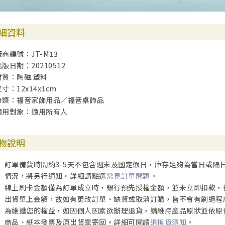
細資料
廠商編號：JT-M13
出版日期：20210512
材質：陶磁.塑料
尺寸：12x14x1cm
分類：福音家飾用品／福音桌飾品
適用對象：適用所有人
物說明
訂單備貨時間約3-5天不包含週末及國定假日，庫存足夠為當日或隔
情況，將另行通知。詳細請點選
常見訂單問題
。
線上刷卡金額僅為訂單成立時，銀行預先授權金額，並未立即扣款，
出貨單上金額，故如有更改訂單、缺貨或取消訂購，皆不會有刷退程
為維護您的權益，如因個人因素欲辦理退貨，請維持產品原狀並依原
商品、紙本發票及原出貨單寄回。詳細可閱讀
退換貨須知
。