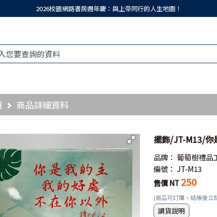
2026校園網路書房週年慶：與上帝同行的人生地圖！
頁
商品詳細資料
擺飾/JT-M13/
品牌：
葡萄樹禮品
編號：
JT-M13
250
售價 NT
(商品可訂購，結帳後立
調貨說明