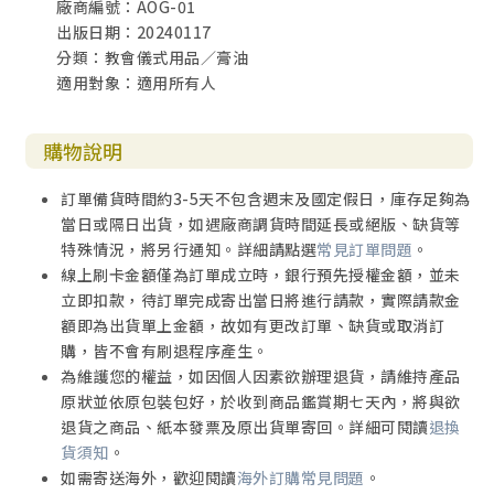
廠商編號：AOG-01
出版日期：20240117
分類：教會儀式用品／膏油
適用對象：適用所有人
購物說明
訂單備貨時間約3-5天不包含週末及國定假日，庫存足夠為
當日或隔日出貨，如遇廠商調貨時間延長或絕版、缺貨等
特殊情況，將另行通知。詳細請點選
常見訂單問題
。
線上刷卡金額僅為訂單成立時，銀行預先授權金額，並未
立即扣款，待訂單完成寄出當日將進行請款，實際請款金
額即為出貨單上金額，故如有更改訂單、缺貨或取消訂
購，皆不會有刷退程序產生。
為維護您的權益，如因個人因素欲辦理退貨，請維持產品
原狀並依原包裝包好，於收到商品鑑賞期七天內，將與欲
退貨之商品、紙本發票及原出貨單寄回。詳細可閱讀
退換
貨須知
。
如需寄送海外，歡迎閱讀
海外訂購常見問題
。