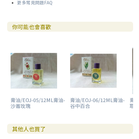
更多常見問題FAQ
你可能也會喜歡
膏油/EOJ-05/12ML膏油-
膏油/EOJ-06/12ML膏油-
膏油
沙崙玫瑰
谷中百合
耶
其他人也買了