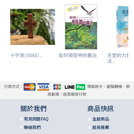
十字架/3043/...
如何領受神的醫治
天堂的力量
活...
付款方式：
傳真刷卡、虛擬轉帳、郵
政劃撥、超商取貨付款
關於我們
商品快訊
常見問題FAQ
全館新品
聯絡我們
館長推薦