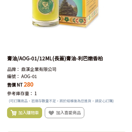
膏油/AOG-01/12ML(長蓋)膏油-利巴嫩香柏
品牌：
鼎漢企業有限公司
編號：
AOG-01
280
售價 NT
參考庫存量：
1
(可訂購商品，若庫存數量不足，將於結帳後為您進貨，請安心訂購)
加入購物車
加入喜愛商品