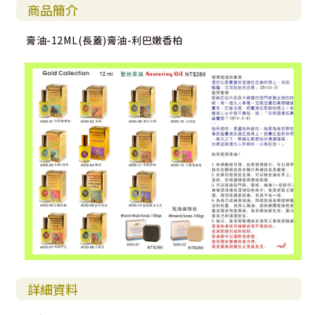
商品簡介
膏油-12ML(長蓋)膏油-利巴嫩香柏
詳細資料