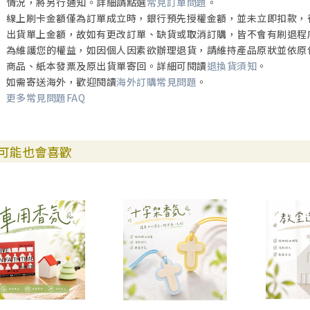
情況，將另行通知。詳細請點選
常見訂單問題
。
線上刷卡金額僅為訂單成立時，銀行預先授權金額，並未立即扣款，
出貨單上金額，故如有更改訂單、缺貨或取消訂購，皆不會有刷退程
為維護您的權益，如因個人因素欲辦理退貨，請維持產品原狀並依原
商品、紙本發票及原出貨單寄回。詳細可閱讀
退換貨須知
。
如需寄送海外，歡迎閱讀
海外訂購常見問題
。
更多常見問題FAQ
可能也會喜歡