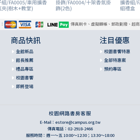
組/FA0005/車用擴香
掛飾/FA0004/十架香氛掛
擴香組/F
夾(樹木+教堂)
飾(2色)
組禮盒
式：
傳真刷卡、虛擬轉帳、郵政劃撥、超商
商品快訊
注目優惠
全館新品
校園書饗特惠
館長推薦
全部特惠案
禮品專區
預約專區
校園書饗
即將登場
校園網路書房客服
E-Mail：
estore@campus.org.tw
傳真電話：02-2918-2466
服務時間：週一～五 10:00～12:30；13:30～18:00