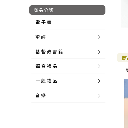
商品分類
電 子 書
聖 經
基 督 教 書 籍
新 舊 約 聖 經
商
福 音 禮 品
簡 體 聖 經
聖 經 論 叢
和 合 本
一 般 禮 品
英 文 聖 經
神 學 類
福 音 飾 品 配 件
和 合 本 標 點
參 考 書 工 具 書
音 樂
外 文 聖 經
實 踐 神 學
福 音 家 飾 用 品
一 般 卡 片
新 標 點 和 合 本
K J V
摩 西 五 經
系 統 神 學
福 音 項 鍊
讀 經 法
中 外 文 聖 經
教 會 歷 史
福 音 生 活 雜 貨
一 般 文 具
詩 本 樂 譜
和 合 本 修 訂 版
E S V
歷 史 書
神 、 創 造
宣 教 差 傳
福 音 耳 環 / 耳 夾
福 音 桌 飾 品
萬 用 卡
釋 經 法
創 世 記
註 釋 本 聖 經
生 命 造 就
福 音 食 器 廚 房
食 器 廚 房
C D
現 代 中 文 譯 本
G N B
和 合 本 / N I V
舊 約 註 釋
基 督
社 會 參 與
歷 史
福 音 手 環 / 手 鍊
福 音 布 軸 掛 畫
福 音 服 飾 布 品
貼 紙
日 記 . 筆 記
音 樂 叢 書
聖 經 概 論
出 埃 及 記
約 書 亞 記