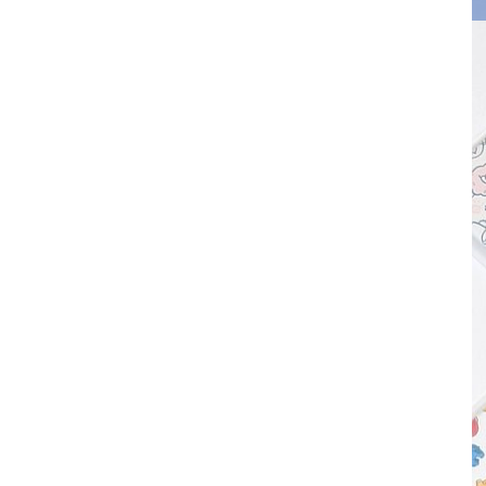
其 他 中 外 文 聖 經
新 約 歷 史 書
青 少 年
靈 恩
研 經 材 料
詩 、 散 文
福 音 包 裝 用 品
聖 經 故 事
約 拿 書
約 翰 福 音
加 拉 太 書
雅 各 書
啟 示 錄
信 徒 神 學
福 音 明 信 片 . 書 籤
成 人
教 育
兒 童 教 材
劇 本 遊 戲
福 音 文 具 雜 貨
聖 經 神 學
彌 迦 書
以 弗 所 書
彼 得 前 書
使 徒 行 傳
靈 界
福 音 季 節 卡
職 業
文 字 工 作
青 少 年 教 材
兒 童 故 事 C D
偽 經 次 經
那 鴻 書
腓 立 比 書
彼 得 後 書
福 音 小 禮 卡
特 殊 問 題
小 組 教 會
幼 稚 教 材
畫 冊
哈 巴 谷 書
歌 羅 西 書
約 翰 壹 、 貳 、 參 書
其 他 福 音 卡 片
生 活 教 導
成 人 教 材
西 番 雅 書
帖 撒 羅 尼 迦 前 後
猶 大 書
主 日 學 教 材
哈 該 書
提 摩 太 前 後
歸 納 法 研 經
撒 迦 利 亞 書
提 多 書
紙 品
瑪 拉 基 書
腓 利 門 書
教 牧 書 信