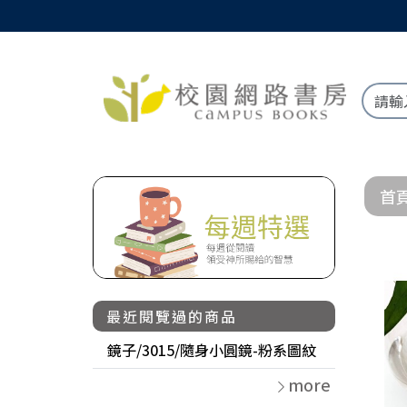
首
最近閱覽過的商品
鏡子/3015/隨身小圓鏡-粉系圖紋
more