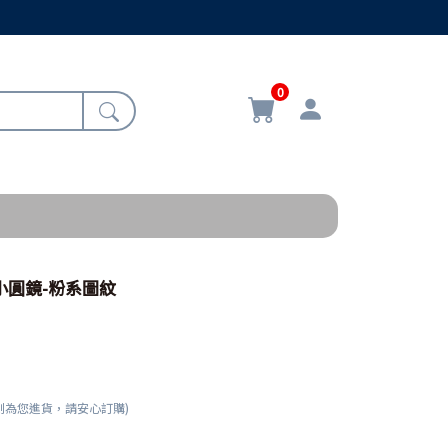
0
身小圓鏡-粉系圖紋
刻為您進貨，請安心訂購)