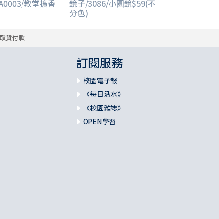
A0003/教堂擴香
鏡子/3086/小圓鏡$59(不
分色)
取貨付款
訂閱服務
校園電子報
《每日活水》
《校園雜誌》
OPEN學習