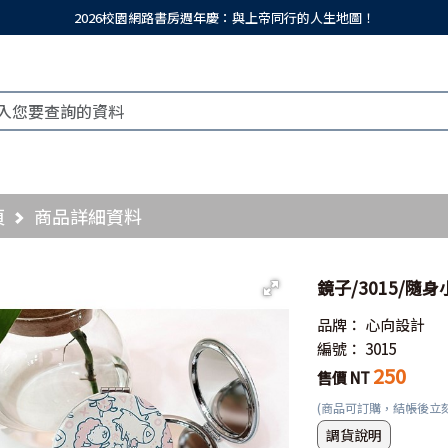
2026校園網路書房週年慶：與上帝同行的人生地圖！
頁
商品詳細資料
鏡子/3015/隨
品牌：
心向設計
編號：
3015
250
售價 NT
(商品可訂購，結帳後立
調貨說明