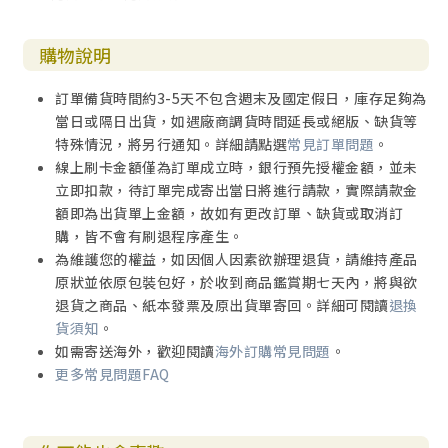
購物說明
訂單備貨時間約3-5天不包含週末及國定假日，庫存足夠為
當日或隔日出貨，如遇廠商調貨時間延長或絕版、缺貨等
特殊情況，將另行通知。詳細請點選
常見訂單問題
。
線上刷卡金額僅為訂單成立時，銀行預先授權金額，並未
立即扣款，待訂單完成寄出當日將進行請款，實際請款金
額即為出貨單上金額，故如有更改訂單、缺貨或取消訂
購，皆不會有刷退程序產生。
為維護您的權益，如因個人因素欲辦理退貨，請維持產品
原狀並依原包裝包好，於收到商品鑑賞期七天內，將與欲
退貨之商品、紙本發票及原出貨單寄回。詳細可閱讀
退換
貨須知
。
如需寄送海外，歡迎閱讀
海外訂購常見問題
。
更多常見問題FAQ