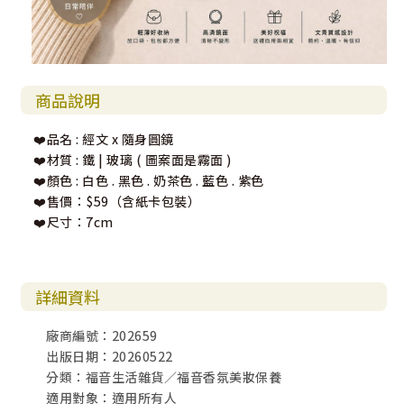
商品說明
❤️品名 : 經文 x 隨身圓鏡
❤️材質 : 鐵 | 玻璃 ( 圖案面是霧面 )
❤️顏色 : 白色 . 黑色 . 奶茶色 . 藍色 . 紫色
❤️售價：$59（含紙卡包裝）
❤️尺寸：7cm
詳細資料
廠商編號：202659
出版日期：20260522
分類：福音生活雜貨／福音香氛美妝保養
適用對象：適用所有人