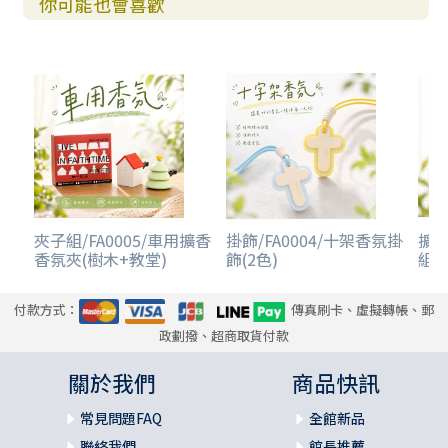
你可能也會喜歡
夾子組/FA0005/車用擴香
掛飾/FA0004/十架香氛掛
擴香
香氛夾(樹木+教堂)
飾(2色)
組
付款方式：
傳真刷卡、虛擬轉帳、郵
政劃撥、超商取貨付款
關於我們
商品快訊
常見問題FAQ
全館新品
聯絡我們
館長推薦