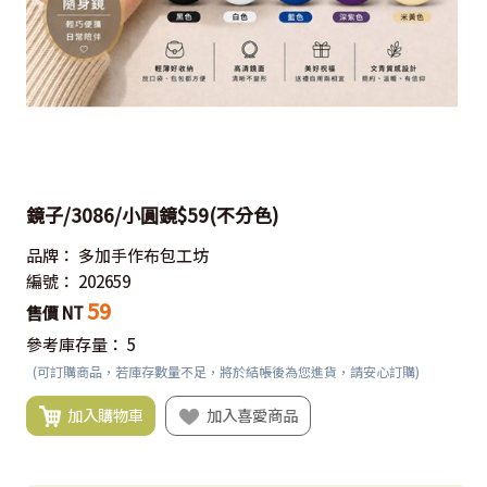
鏡子/3086/小圓鏡$59(不分色)
品牌：
多加手作布包工坊
編號：
202659
59
售價 NT
參考庫存量：
5
(可訂購商品，若庫存數量不足，將於結帳後為您進貨，請安心訂購)
加入購物車
加入喜愛商品