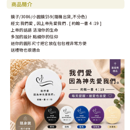
商品簡介
鏡子/3086/小圓鏡$59(隨機出貨,不分色)
經文:我們愛 , 因上帝先愛我們 . [ 約翰一書 4 :19 ]
上帝的話語 活潑你的生命
多加的設計 點綴你的信仰
迷你的圓形尺寸把它放在包包裡非常方便
送禮物也很適合