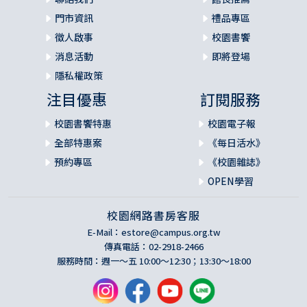
門市資訊
禮品專區
徵人啟事
校園書饗
消息活動
即將登場
隱私權政策
注目優惠
訂閱服務
校園書饗特惠
校園電子報
全部特惠案
《每日活水》
預約專區
《校園雜誌》
OPEN學習
校園網路書房客服
E-Mail：
estore@campus.org.tw
傳真電話：02-2918-2466
服務時間：週一～五 10:00～12:30；13:30～18:00