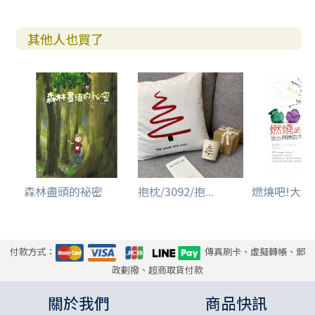
其他人也買了
森林盡頭的祕密
抱枕/3092/抱...
燃燒吧!大學魂-
付款方式：
傳真刷卡、虛擬轉帳、郵
政劃撥、超商取貨付款
關於我們
商品快訊