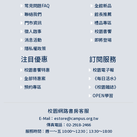
常見問題FAQ
全館新品
聯絡我們
館長推薦
門市資訊
禮品專區
徵人啟事
校園書饗
消息活動
即將登場
隱私權政策
注目優惠
訂閱服務
校園書饗特惠
校園電子報
全部特惠案
《每日活水》
預約專區
《校園雜誌》
OPEN學習
校園網路書房客服
E-Mail：
estore@campus.org.tw
傳真電話：02-2918-2466
服務時間：週一～五 10:00～12:30；13:30～18:00