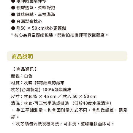
● 讓神的話陪伴你
● 親膚透氣、柔軟好抱
● 質感細膩、幸福滿滿
● 台灣製造枕心
● 附50 × 50 cm枕心更蓬鬆
* 枕心為真空壓縮包裝，開封拍拍後即可恢復蓬度。
商品說明
【 商品資訊 】
顏色：白色
材質：枕套-非常細緻的絨布
枕芯(台灣製造)-100%聚酯纖維
尺寸：枕套45 × 45 cm ／ 枕心 50 × 50 cm
清洗：枕套-可正常手洗或機洗 （低於40度水溫清洗）
• 手工平鋪測量，也會因測量方式不同，會些微誤差，請見
諒。
• 枕芯請勿丟洗衣機清洗，可手洗，並曝曬殺菌即可。