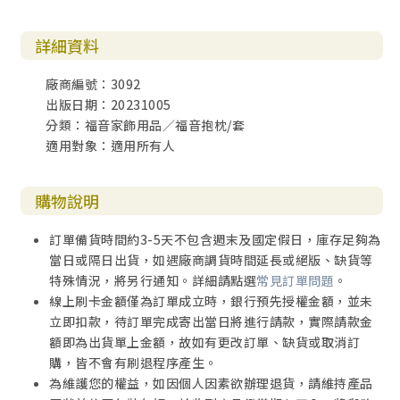
詳細資料
廠商編號：3092
出版日期：20231005
分類：福音家飾用品／福音抱枕/套
適用對象：適用所有人
購物說明
訂單備貨時間約3-5天不包含週末及國定假日，庫存足夠為
當日或隔日出貨，如遇廠商調貨時間延長或絕版、缺貨等
特殊情況，將另行通知。詳細請點選
常見訂單問題
。
線上刷卡金額僅為訂單成立時，銀行預先授權金額，並未
立即扣款，待訂單完成寄出當日將進行請款，實際請款金
額即為出貨單上金額，故如有更改訂單、缺貨或取消訂
購，皆不會有刷退程序產生。
為維護您的權益，如因個人因素欲辦理退貨，請維持產品