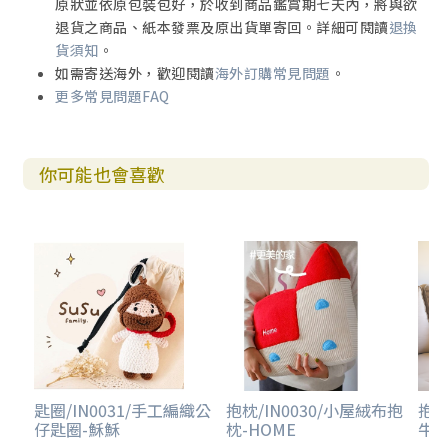
原狀並依原包裝包好，於收到商品鑑賞期七天內，將與欲
退貨之商品、紙本發票及原出貨單寄回。詳細可閱讀
退換
貨須知
。
如需寄送海外，歡迎閱讀
海外訂購常見問題
。
更多常見問題FAQ
你可能也會喜歡
匙圈/IN0031/手工編織公
抱枕/IN0030/小屋絨布抱
抱枕
仔匙圈-穌穌
枕-HOME
牛(