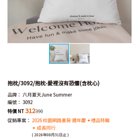
抱枕/3092/抱枕-愛裡沒有恐懼(含枕心)
品牌：
六月夏天June Summer
編號：
3092
312
特價 NT
390
促銷專案：
2026 校園網路書房 週年慶 ✦禮品特輯
✦ 成長同行
( 2026年08月31日止 )