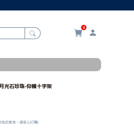
0
鋼月光石珍珠-仰賴十字架
刻為您進貨，請安心訂購)