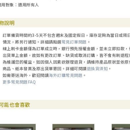
適用對象：適用所有人
物說明
訂單備貨時間約3-5天不包含週末及國定假日，庫存足夠為當日或隔
情況，將另行通知。詳細請點選
常見訂單問題
。
線上刷卡金額僅為訂單成立時，銀行預先授權金額，並未立即扣款，
出貨單上金額，故如有更改訂單、缺貨或取消訂購，皆不會有刷退程
為維護您的權益，如因個人因素欲辦理退貨，請維持產品原狀並依原
商品、紙本發票及原出貨單寄回。詳細可閱讀
退換貨須知
。
如需寄送海外，歡迎閱讀
海外訂購常見問題
。
更多常見問題FAQ
可能也會喜歡