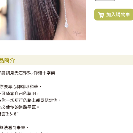
加入購物車
品簡介
不鏽鋼月光石珍珠-仰賴十字架
"你要專心仰賴耶和華，
不可倚靠自己的聰明，
在你一切所行的路上都要認定他，
他必使你的道路平直。
言3:5-6"
"無法看到未來，