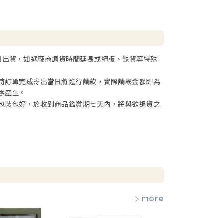
日出貨，如遇廠商調貨時間延長或絕版、缺貨等特殊
待訂單完成寄出當日將進行請款，實際請款金額即為
序產生。
包裝包好，於收到商品鑑賞期七天內，將與欲退貨之
more