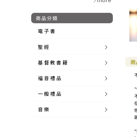
商品分類
電 子 書
聖 經
商
基 督 教 書 籍
新 舊 約 聖 經
福 音 禮 品
簡 體 聖 經
聖 經 論 叢
和 合 本
一 般 禮 品
英 文 聖 經
神 學 類
福 音 飾 品 配 件
和 合 本 標 點
參 考 書 工 具 書
音 樂
外 文 聖 經
實 踐 神 學
福 音 家 飾 用 品
一 般 卡 片
新 標 點 和 合 本
K J V
摩 西 五 經
系 統 神 學
福 音 項 鍊
讀 經 法
箴
中 外 文 聖 經
教 會 歷 史
福 音 生 活 雜 貨
一 般 文 具
詩 本 樂 譜
和 合 本 修 訂 版
E S V
歷 史 書
神 、 創 造
宣 教 差 傳
福 音 耳 環 / 耳 夾
福 音 桌 飾 品
萬 用 卡
釋 經 法
創 世 記