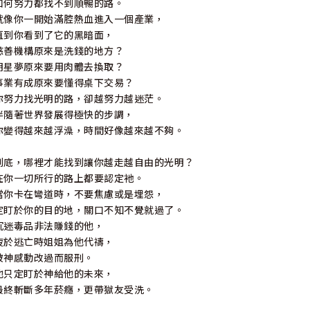
如何努力都找不到順暢的路。
就像你一開始滿腔熱血進入一個產業，
直到你看到了它的黑暗面，
慈善機構原來是洗錢的地方？
明星夢原來要用肉體去換取？
事業有成原來要懂得桌下交易？
你努力找光明的路，卻越努力越迷茫。
伴隨著世界發展得極快的步調，
你變得越來越浮澡，時間好像越來越不夠。
到底，哪裡才能找到讓你越走越自由的光明？
在你一切所行的路上都要認定衪。
當你卡在彎道時，不要焦慮或是埋怨，
定盯於你的目的地，關口不知不覺就過了。
沉迷毒品非法賺錢的他，
疲於逃亡時姐姐為他代禱，
被神感動改過而服刑。
他只定盯於神給他的未來，
最終斬斷多年菸癮，更帶獄友受洗。