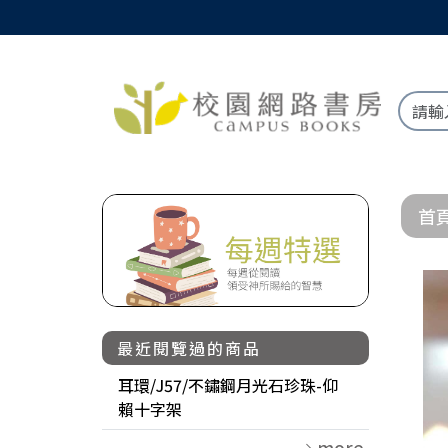
首
最近閱覽過的商品
耳環/J57/不鏽鋼月光石珍珠-仰
賴十字架
more