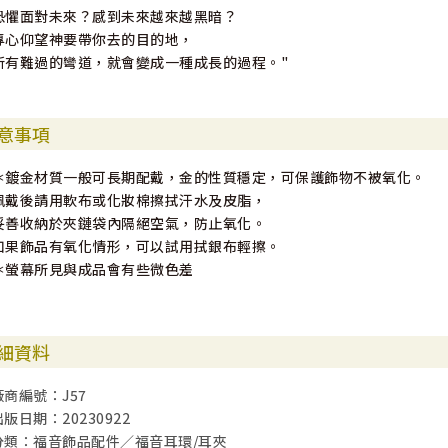
恐懼面對未來？感到未來越來越黑暗？
專心仰望神要帶你去的目的地，
所有難過的彎道，就會變成一種成長的過程。"
意事項
＊鍍金材質一般可長期配戴，金的性質穩定，可保護飾物不被氧化。
佩戴後請用軟布或化妝棉擦拭汗水及皮脂，
妥善收納於夾鏈袋內隔絕空氣，防止氧化。
如果飾品有氧化情形，可以試用拭銀布輕擦。
＊螢幕所見與成品會有些微色差
細資料
廠商編號：J57
出版日期：20230922
分類：福音飾品配件／福音耳環/耳夾