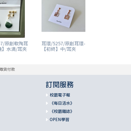
57/原創軟陶耳
耳環/5257/原創耳環-
繞】水滴/耳夾
【初終】中/耳夾
取貨付款
訂閱服務
校園電子報
《每日活水》
《校園雜誌》
OPEN學習