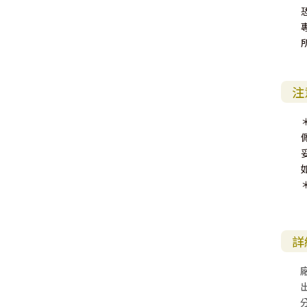
其 他 中 外 文 聖 經
新 約 歷 史 書
青 少 年
靈 恩
研 經 材 料
詩 、 散 文
福 音 包 裝 用 品
聖 經 故 事
約 拿 書
約 翰 福 音
加 拉 太 書
雅 各 書
啟 示 錄
信 徒 神 學
福 音 明 信 片 . 書 籤
成 人
教 育
兒 童 教 材
劇 本 遊 戲
福 音 文 具 雜 貨
聖 經 神 學
彌 迦 書
以 弗 所 書
彼 得 前 書
使 徒 行 傳
靈 界
福 音 季 節 卡
職 業
文 字 工 作
青 少 年 教 材
兒 童 故 事 C D
偽 經 次 經
那 鴻 書
腓 立 比 書
彼 得 後 書
注
福 音 小 禮 卡
特 殊 問 題
小 組 教 會
幼 稚 教 材
畫 冊
哈 巴 谷 書
歌 羅 西 書
約 翰 壹 、 貳 、 參 書
其 他 福 音 卡 片
生 活 教 導
成 人 教 材
西 番 雅 書
帖 撒 羅 尼 迦 前 後
猶 大 書
主 日 學 教 材
哈 該 書
提 摩 太 前 後
歸 納 法 研 經
撒 迦 利 亞 書
提 多 書
詳
紙 品
瑪 拉 基 書
腓 利 門 書
教 牧 書 信