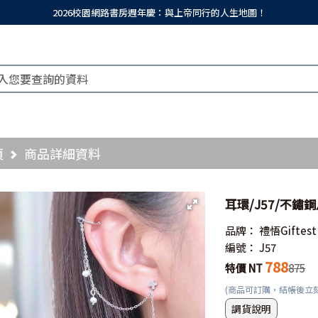
2026校園網路書房週年慶：與上帝同行的人生地圖！
頁
商品詳細資料
耳環/J57/不鏽
品牌：
禮悟Giftest
編號：
J57
788
特價 NT
875
(商品可訂購，結帳後立
調貨說明