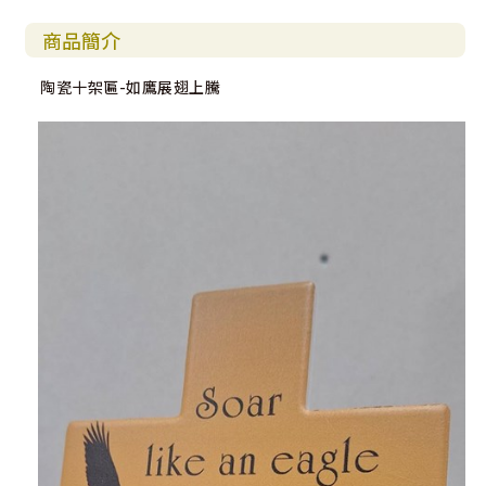
商品簡介
陶瓷十架匾-如鷹展翅上騰