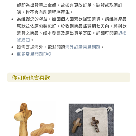
額即為出貨單上金額，故如有更改訂單、缺貨或取消訂
購，皆不會有刷退程序產生。
為維護您的權益，如因個人因素欲辦理退貨，請維持產品
原狀並依原包裝包好，於收到商品鑑賞期七天內，將與欲
退貨之商品、紙本發票及原出貨單寄回。詳細可閱讀
退換
貨須知
。
如需寄送海外，歡迎閱讀
海外訂購常見問題
。
更多常見問題FAQ
你可能也會喜歡