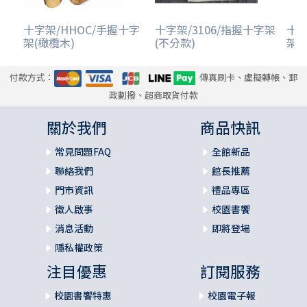
十字架/HHOC/手握十字
十字架/3106/指握十字架
十字
架(橄欖木)
(不分款)
架-
付款方式：
傳真刷卡、虛擬轉帳、郵
政劃撥、超商取貨付款
關於我們
商品快訊
常見問題FAQ
全館新品
聯絡我們
館長推薦
門市資訊
禮品專區
徵人啟事
校園書饗
消息活動
即將登場
隱私權政策
注目優惠
訂閱服務
校園書饗特惠
校園電子報