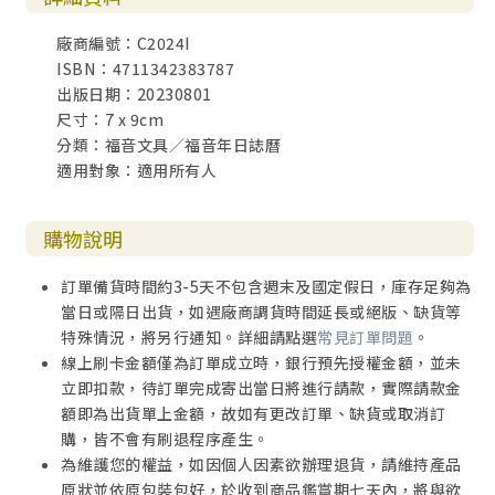
廠商編號：C2024I
ISBN：4711342383787
出版日期：20230801
尺寸：7 x 9cm
分類：福音文具／福音年日誌曆
適用對象：適用所有人
購物說明
訂單備貨時間約3-5天不包含週末及國定假日，庫存足夠為
當日或隔日出貨，如遇廠商調貨時間延長或絕版、缺貨等
特殊情況，將另行通知。詳細請點選
常見訂單問題
。
線上刷卡金額僅為訂單成立時，銀行預先授權金額，並未
立即扣款，待訂單完成寄出當日將進行請款，實際請款金
額即為出貨單上金額，故如有更改訂單、缺貨或取消訂
購，皆不會有刷退程序產生。
為維護您的權益，如因個人因素欲辦理退貨，請維持產品
原狀並依原包裝包好，於收到商品鑑賞期七天內，將與欲