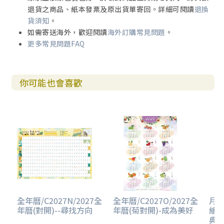
退貨之商品、紙本發票及原出貨單寄回。詳細可閱讀
退換
貨須知
。
如需寄送海外，歡迎閱讀
海外訂購常見問題
。
更多常見問題FAQ
你可能也會喜歡
全年曆/C2027N/2027全
全年曆/C2027O/2027全
月計
年曆(對開)--尋找方向
年曆(菊對開)-成為美好
繪經
典