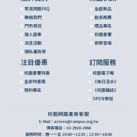
常見問題FAQ
全館新品
聯絡我們
館長推薦
門市資訊
禮品專區
徵人啟事
校園書饗
消息活動
即將登場
隱私權政策
注目優惠
訂閱服務
校園書饗特惠
校園電子報
全部特惠案
《每日活水》
預約專區
《校園雜誌》
OPEN學習
校園網路書房客服
E-Mail：
estore@campus.org.tw
傳真電話：02-2918-2466
服務時間：週一～五 10:00～12:30；13:30～18:00