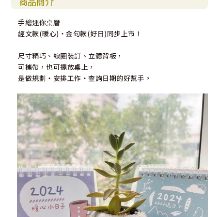
商品簡介
手繪迷你桌曆
經文款(暖心)・金句款(好日)同步上市！
尺寸精巧、線圈裝訂、立體背板，
可攜帶，也可擺放桌上，
是做規劃・安排工作・查詢日期的好幫手。