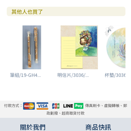
其他人也買了
筆組/19-GH4...
明信片/3036/...
杯墊/3036/陶
付款方式：
傳真刷卡、虛擬轉帳、郵
政劃撥、超商取貨付款
關於我們
商品快訊