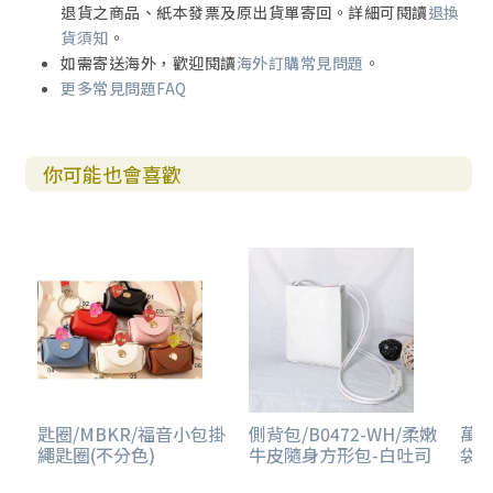
退貨之商品、紙本發票及原出貨單寄回。詳細可閱讀
退換
貨須知
。
如需寄送海外，歡迎閱讀
海外訂購常見問題
。
更多常見問題FAQ
你可能也會喜歡
匙圈/MBKR/福音小包掛
側背包/B0472-WH/柔嫩
萬用
繩匙圈(不分色)
牛皮隨身方形包-白吐司
袋-