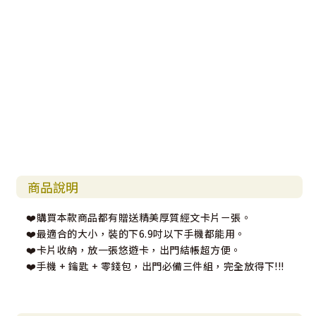
商品說明
❤️購買本款商品都有贈送精美厚質經文卡片ㄧ張。
❤️最適合的大小，裝的下6.9吋以下手機都能用。
❤️卡片收納，放一張悠遊卡，出門結帳超方便。
❤️手機 + 鑰匙 + 零錢包，出門必備三件組，完全放得下!!!