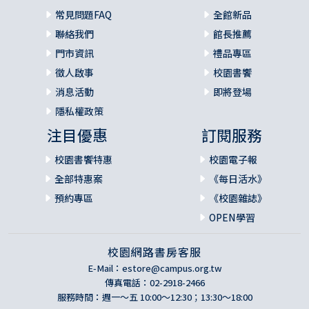
常見問題FAQ
全館新品
聯絡我們
館長推薦
門市資訊
禮品專區
徵人啟事
校園書饗
消息活動
即將登場
隱私權政策
注目優惠
訂閱服務
校園書饗特惠
校園電子報
全部特惠案
《每日活水》
預約專區
《校園雜誌》
OPEN學習
校園網路書房客服
E-Mail：
estore@campus.org.tw
傳真電話：02-2918-2466
服務時間：週一～五 10:00～12:30；13:30～18:00