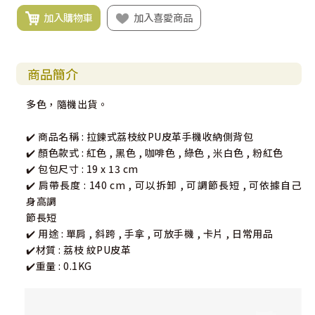
加入購物車
加入喜愛商品
商品簡介
多色，隨機出貨。
✔️ 商品名稱 : 拉鍊式荔枝紋PU皮革手機收納側背包
✔️ 顏色款式 : 紅色 , 黑色 , 咖啡色 , 綠色 , 米白色 , 粉紅色
✔️ 包包尺寸 : 19 x 13 cm
✔️ 肩帶長度 : 140 cm , 可以拆卸 , 可調節長短 , 可依據自己
身高調
節長短
✔️ 用途 : 單肩 , 斜跨 , 手拿 , 可放手機 , 卡片 , 日常用品
✔️材質 : 荔枝 紋PU皮革
✔️重量 : 0.1KG