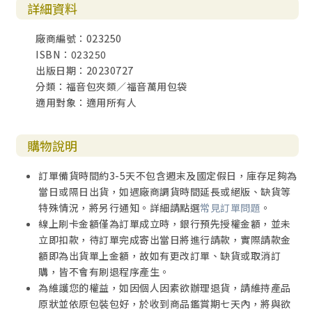
詳細資料
廠商編號：023250
ISBN：023250
出版日期：20230727
分類：福音包夾類／福音萬用包袋
適用對象：適用所有人
購物說明
訂單備貨時間約3-5天不包含週末及國定假日，庫存足夠為
當日或隔日出貨，如遇廠商調貨時間延長或絕版、缺貨等
特殊情況，將另行通知。詳細請點選
常見訂單問題
。
線上刷卡金額僅為訂單成立時，銀行預先授權金額，並未
立即扣款，待訂單完成寄出當日將進行請款，實際請款金
額即為出貨單上金額，故如有更改訂單、缺貨或取消訂
購，皆不會有刷退程序產生。
為維護您的權益，如因個人因素欲辦理退貨，請維持產品
原狀並依原包裝包好，於收到商品鑑賞期七天內，將與欲