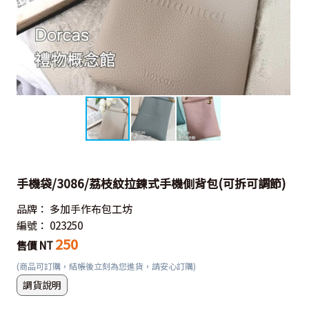
手機袋/3086/荔枝紋拉鍊式手機側背包(可拆可調節)
品牌：
多加手作布包工坊
編號：
023250
250
售價 NT
(商品可訂購，結帳後立刻為您進貨，請安心訂購)
調貨說明