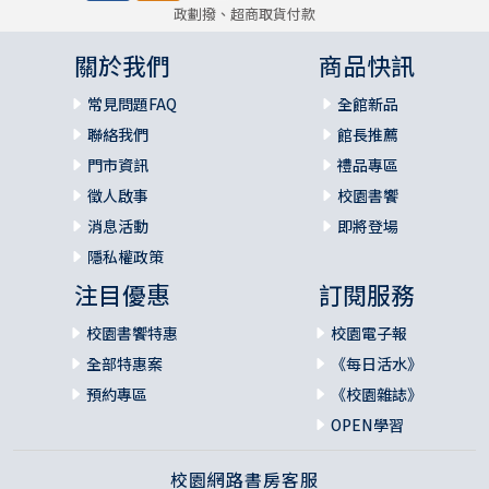
政劃撥、超商取貨付款
關於我們
商品快訊
常見問題FAQ
全館新品
聯絡我們
館長推薦
門市資訊
禮品專區
徵人啟事
校園書饗
消息活動
即將登場
隱私權政策
注目優惠
訂閱服務
校園書饗特惠
校園電子報
全部特惠案
《每日活水》
預約專區
《校園雜誌》
OPEN學習
校園網路書房客服