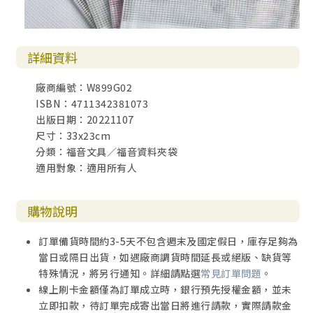
詳細資料
廠商編號：W899G02
ISBN：4711342381073
出版日期：20221107
尺寸：33x23cm
分類：福音文具／福音資料夾袋
適用對象：適用所有人
購物說明
訂單備貨時間約3-5天不包含週末及國定假日，庫存足夠為
當日或隔日出貨，如遇廠商調貨時間延長或絕版、缺貨等
特殊情況，將另行通知。詳細請點選
常見訂單問題
。
線上刷卡金額僅為訂單成立時，銀行預先授權金額，並未
立即扣款，待訂單完成寄出當日將進行請款，實際請款金