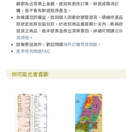
額即為出貨單上金額，故如有更改訂單、缺貨或取消訂
購，皆不會有刷退程序產生。
為維護您的權益，如因個人因素欲辦理退貨，請維持產品
原狀並依原包裝包好，於收到商品鑑賞期七天內，將與欲
退貨之商品、紙本發票及原出貨單寄回。詳細可閱讀
退換
貨須知
。
如需寄送海外，歡迎閱讀
海外訂購常見問題
。
更多常見問題FAQ
你可能也會喜歡