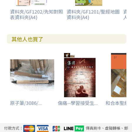
資料夾/GF1202/先知對照
資料夾/GF1201/聖經地圖
資料
表資料夾(A4)
資料夾(A4)
人
其他人也買了
原子筆/3086/...
傷痛--學習接受生...
和合本聖經研讀
付款方式：
傳真刷卡、虛擬轉帳、郵