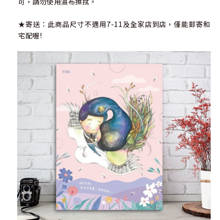
可，請勿使用濕布擦拭。
★寄送：此商品尺寸不適用7-11及全家店到店，僅能郵寄和
宅配喔!