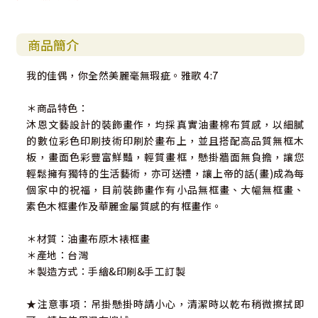
商品簡介
我的佳偶，你全然美麗毫無瑕疵。雅歌 4:7
＊商品特色：
沐恩文藝設計的裝飾畫作，均採真實油畫棉布質感，以細膩
的數位彩色印刷技術印刷於畫布上，並且搭配高品質無框木
板，畫面色彩豐富鮮豔，輕質畫框，懸掛牆面無負擔，讓您
輕鬆擁有獨特的生活藝術，亦可送禮，讓上帝的話(畫)成為每
個家中的祝福，目前裝飾畫作有小品無框畫、大幅無框畫、
素色木框畫作及華麗金屬質感的有框畫作。
＊材質：油畫布原木裱框畫
＊產地：台灣
＊製造方式：手繪&印刷&手工訂製
★注意事項：吊掛懸掛時請小心，清潔時以乾布稍微擦拭即