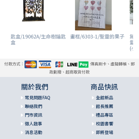
匙盒/19062A/生命樹鑰匙
畫框/6303-1/聖靈的果子
無框
盒
愛
(小/
付款方式：
傳真刷卡、虛擬轉帳、郵
政劃撥、超商取貨付款
關於我們
商品快訊
常見問題FAQ
全館新品
聯絡我們
館長推薦
門市資訊
禮品專區
徵人啟事
校園書饗
消息活動
即將登場