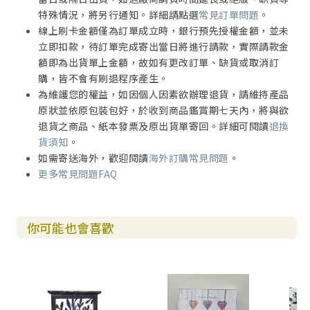
特殊情況，將另行通知。詳細請點選
常見訂單問題
。
線上刷卡金額僅為訂單成立時，銀行預先授權金額，並未
立即扣款，待訂單完成寄出當日將進行請款，實際請款金
額即為出貨單上金額，故如有更改訂單、缺貨或取消訂
購，皆不會有刷退程序產生。
為維護您的權益，如因個人因素欲辦理退貨，請維持產品
原狀並依原包裝包好，於收到商品鑑賞期七天內，將與欲
退貨之商品、紙本發票及原出貨單寄回。詳細可閱讀
退換
貨須知
。
如需寄送海外，歡迎閱讀
海外訂購常見問題
。
更多常見問題FAQ
你可能也會喜歡