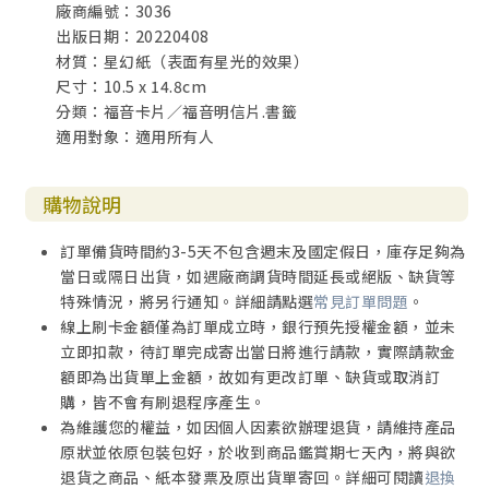
廠商編號：3036
出版日期：20220408
材質：星幻紙（表面有星光的效果）
尺寸：10.5 x 14.8cm
分類：福音卡片／福音明信片.書籤
適用對象：適用所有人
購物說明
訂單備貨時間約3-5天不包含週末及國定假日，庫存足夠為
當日或隔日出貨，如遇廠商調貨時間延長或絕版、缺貨等
特殊情況，將另行通知。詳細請點選
常見訂單問題
。
線上刷卡金額僅為訂單成立時，銀行預先授權金額，並未
立即扣款，待訂單完成寄出當日將進行請款，實際請款金
額即為出貨單上金額，故如有更改訂單、缺貨或取消訂
購，皆不會有刷退程序產生。
為維護您的權益，如因個人因素欲辦理退貨，請維持產品
原狀並依原包裝包好，於收到商品鑑賞期七天內，將與欲
退貨之商品、紙本發票及原出貨單寄回。詳細可閱讀
退換