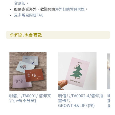
貨須知
。
如需寄送海外，歡迎閱讀
海外訂購常見問題
。
更多常見問題FAQ
你可能也會喜歡
明信片/FA0001/ 信仰文
明信片/FA0002-4/信仰插
明信
字小卡(不分款)
畫卡片-
畫卡
GROWTH&LIFE(樹)
星)