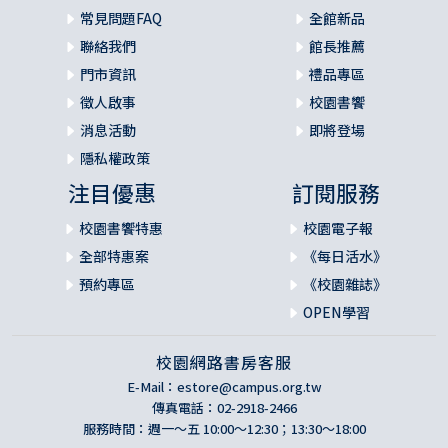
常見問題FAQ
全館新品
聯絡我們
館長推薦
門市資訊
禮品專區
徵人啟事
校園書饗
消息活動
即將登場
隱私權政策
注目優惠
訂閱服務
校園書饗特惠
校園電子報
全部特惠案
《每日活水》
預約專區
《校園雜誌》
OPEN學習
校園網路書房客服
E-Mail：
estore@campus.org.tw
傳真電話：02-2918-2466
服務時間：週一～五 10:00～12:30；13:30～18:00