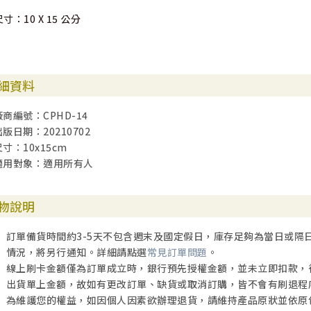
尺寸：10 X 15 公分
細資料
廠商編號：CPHD-14
出版日期：20210702
尺寸：10x15cm
適用對象：適用所有人
物說明
訂單備貨時間約3-5天不包含週末及國定假日，庫存足夠為當日或隔
情況，將另行通知。詳細請點選
常見訂單問題
。
線上刷卡金額僅為訂單成立時，銀行預先授權金額，並未立即扣款，
出貨單上金額，故如有更改訂單、缺貨或取消訂購，皆不會有刷退程
為維護您的權益，如因個人因素欲辦理退貨，請維持產品原狀並依原