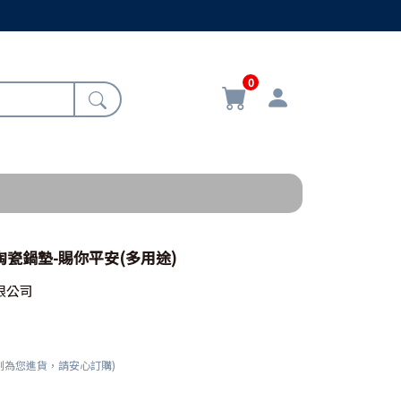
0
4/陶瓷鍋墊-賜你平安(多用途)
限公司
刻為您進貨，請安心訂購)