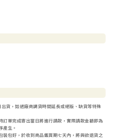
日出貨，如遇廠商調貨時間延長或絕版、缺貨等特殊
待訂單完成寄出當日將進行請款，實際請款金額即為
序產生。
包裝包好，於收到商品鑑賞期七天內，將與欲退貨之