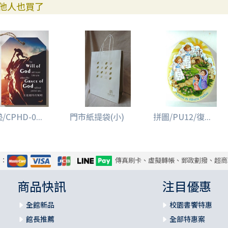
他人也買了
/CPHD-0...
門市紙提袋(小)
拼圖/PU12/復...
式：
傳真刷卡、虛擬轉帳、郵政劃撥、超商
商品快訊
注目優惠
全館新品
校園書饗特惠
館長推薦
全部特惠案