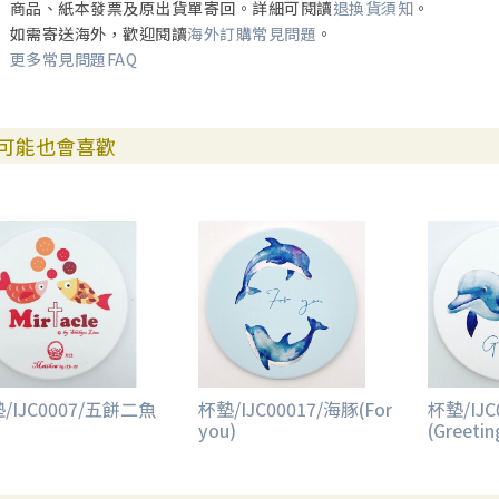
商品、紙本發票及原出貨單寄回。詳細可閱讀
退換貨須知
。
如需寄送海外，歡迎閱讀
海外訂購常見問題
。
更多常見問題FAQ
可能也會喜歡
/IJC0007/五餅二魚
杯墊/IJC00017/海豚(For
杯墊/IJC
you)
(Greetin