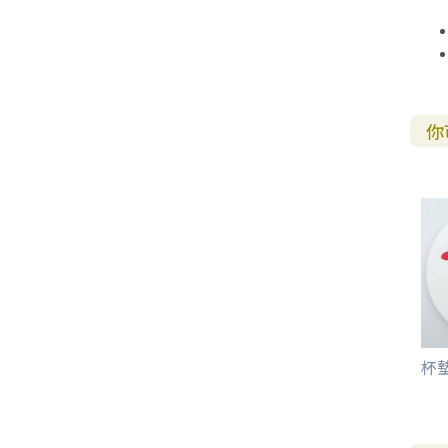
其 他 中 外 文 聖 經
新 約 歷 史 書
青 少 年
靈 恩
研 經 材 料
詩 、 散 文
福 音 包 裝 用 品
聖 經 故 事
約 拿 書
約 翰 福 音
加 拉 太 書
雅 各 書
啟 示 錄
信 徒 神 學
福 音 明 信 片 . 書 籤
成 人
教 育
兒 童 教 材
劇 本 遊 戲
福 音 文 具 雜 貨
聖 經 神 學
彌 迦 書
以 弗 所 書
彼 得 前 書
使 徒 行 傳
靈 界
福 音 季 節 卡
職 業
文 字 工 作
青 少 年 教 材
兒 童 故 事 C D
偽 經 次 經
那 鴻 書
腓 立 比 書
彼 得 後 書
你
福 音 小 禮 卡
特 殊 問 題
小 組 教 會
幼 稚 教 材
畫 冊
哈 巴 谷 書
歌 羅 西 書
約 翰 壹 、 貳 、 參 書
其 他 福 音 卡 片
生 活 教 導
成 人 教 材
西 番 雅 書
帖 撒 羅 尼 迦 前 後
猶 大 書
主 日 學 教 材
哈 該 書
提 摩 太 前 後
歸 納 法 研 經
撒 迦 利 亞 書
提 多 書
杯墊
紙 品
瑪 拉 基 書
腓 利 門 書
教 牧 書 信