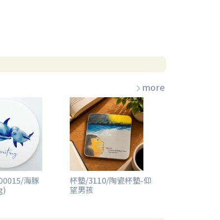
more
00015/海豚
杯墊/3110/陶瓷杯墊-仰
g)
望男孩