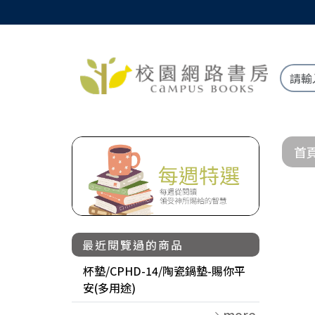
首
最近閱覽過的商品
杯墊/CPHD-14/陶瓷鍋墊-賜你平
安(多用途)
more