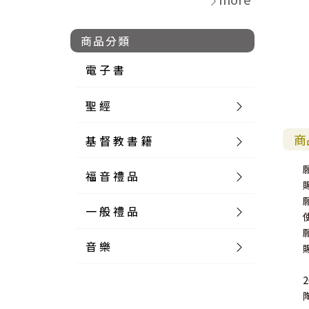
商品分類
電 子 書
聖 經
商
基 督 教 書 籍
新 舊 約 聖 經
福 音 禮 品
簡 體 聖 經
聖 經 論 叢
和 合 本
一 般 禮 品
英 文 聖 經
神 學 類
福 音 飾 品 配 件
和 合 本 標 點
參 考 書 工 具 書
音 樂
外 文 聖 經
實 踐 神 學
福 音 家 飾 用 品
一 般 卡 片
新 標 點 和 合 本
K J V
摩 西 五 經
系 統 神 學
福 音 項 鍊
讀 經 法
中 外 文 聖 經
教 會 歷 史
福 音 生 活 雜 貨
一 般 文 具
詩 本 樂 譜
和 合 本 修 訂 版
E S V
歷 史 書
神 、 創 造
宣 教 差 傳
福 音 耳 環 / 耳 夾
福 音 桌 飾 品
萬 用 卡
釋 經 法
創 世 記