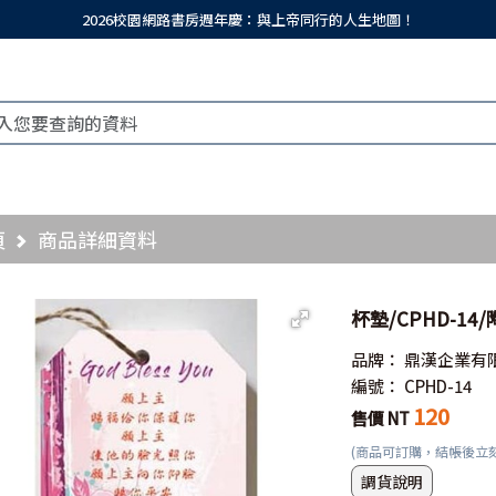
2026校園網路書房週年慶：與上帝同行的人生地圖！
頁
商品詳細資料
杯墊/CPHD-1
品牌：
鼎漢企業有
編號：
CPHD-14
120
售價 NT
(商品可訂購，結帳後立
調貨說明