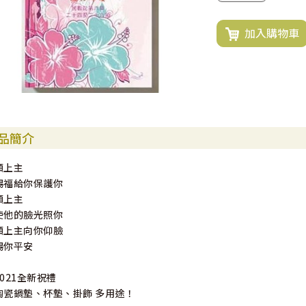
加入購物車
品簡介
願上主
賜福給你保護你
願上主
使他的臉光照你
願上主向你仰臉
賜你平安
2021全新祝禮
陶瓷鍋墊、杯墊、掛飾 多用途！