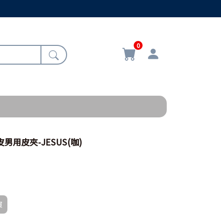
0
真皮男用皮夾-JESUS(咖)
買