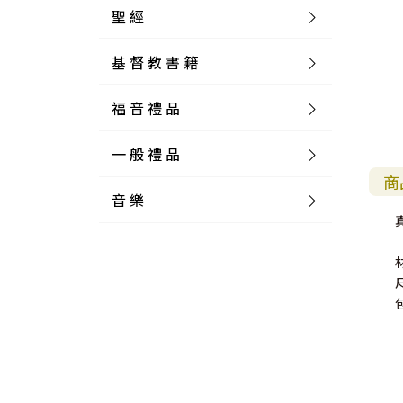
聖 經
基 督 教 書 籍
新 舊 約 聖 經
福 音 禮 品
簡 體 聖 經
聖 經 論 叢
和 合 本
一 般 禮 品
英 文 聖 經
神 學 類
福 音 飾 品 配 件
和 合 本 標 點
參 考 書 工 具 書
商
音 樂
外 文 聖 經
實 踐 神 學
福 音 家 飾 用 品
一 般 卡 片
新 標 點 和 合 本
K J V
摩 西 五 經
系 統 神 學
福 音 項 鍊
讀 經 法
中 外 文 聖 經
教 會 歷 史
福 音 生 活 雜 貨
一 般 文 具
詩 本 樂 譜
和 合 本 修 訂 版
E S V
歷 史 書
神 、 創 造
宣 教 差 傳
福 音 耳 環 / 耳 夾
福 音 桌 飾 品
萬 用 卡
釋 經 法
創 世 記
尺
註 釋 本 聖 經
生 命 造 就
福 音 食 器 廚 房
食 器 廚 房
C D
現 代 中 文 譯 本
G N B
和 合 本 / N I V
舊 約 註 釋
基 督
社 會 參 與
歷 史
福 音 手 環 / 手 鍊
福 音 布 軸 掛 畫
福 音 服 飾 布 品
貼 紙
日 記 . 筆 記
音 樂 叢 書
聖 經 概 論
出 埃 及 記
約 書 亞 記
選 摘 本
見 證 傳 記
福 音 文 具
傢 俱 燈 飾
新 譯 本
其 他 英 文 聖 經
和 合 本 / N K J V
新 約 註 釋
聖 靈
教 牧
中 國 歷 史
初 信 造 就
福 音 戒 指
福 音 壁 掛 框 匾
福 音 鐘 錶 類
福 音 收 納 瓶 罐
明 信 片 . 書 籤
鉛 筆 袋 盒
杯 盤 壺 碗
詩 歌 本 譜
中 文 詩 歌 演 唱 C D
聖 經 史 地
利 未 記
士 師 記
福 音 佈 道
福 音 卡 片
新 漢 語 譯 本
新 標 點 和 合 本 / K J V
智 慧 詩 歌 書
救 恩
其 它 團 契
外 國 歷 史
禱 告
福 音 見 證
福 音 胸 針 / 別 針
福 音 相 框
福 音 磁 鐵
福 音 食 品 / 飲 品
福 音 資 料 夾 袋
筆 類
食 品
節 慶 樂 譜
外 文 詩 歌 演 唱 C D
聖 經 歷 史
民 數 記
路 得 記
輔 導
馬 克 杯 / 咖 啡 杯