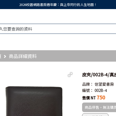
2026校園網路書房週年慶：與上帝同行的人生地圖！
頁
商品詳細資料
皮夾/002B-4/
品牌：
信望愛書房
編號：
002B-4
750
售價 NT
商品停售，無法購