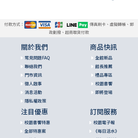
付款方式：
傳真刷卡、虛擬轉帳、郵
政劃撥、超商取貨付款
關於我們
商品快訊
常見問題FAQ
全館新品
聯絡我們
館長推薦
門市資訊
禮品專區
徵人啟事
校園書饗
消息活動
即將登場
隱私權政策
注目優惠
訂閱服務
校園書饗特惠
校園電子報
全部特惠案
《每日活水》