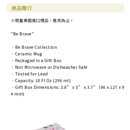
商品簡介
※限量美國進口禮品，售完為止。
"Be Brave"
．Be Brave Collection
．Ceramic Mug
．Packaged in a Gift Box
．Not Microwave or Dishwasher Safe
．Tested for Lead
．Capacity: 10 Fl Oz (296 ml)
．Gift Box Dimensions: 3.8” x 5” x 3.7” (96 x 127 x 9
4 mm)