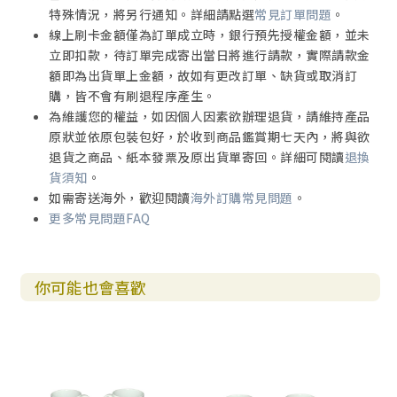
特殊情況，將另行通知。詳細請點選
常見訂單問題
。
線上刷卡金額僅為訂單成立時，銀行預先授權金額，並未
立即扣款，待訂單完成寄出當日將進行請款，實際請款金
額即為出貨單上金額，故如有更改訂單、缺貨或取消訂
購，皆不會有刷退程序產生。
為維護您的權益，如因個人因素欲辦理退貨，請維持產品
原狀並依原包裝包好，於收到商品鑑賞期七天內，將與欲
退貨之商品、紙本發票及原出貨單寄回。詳細可閱讀
退換
貨須知
。
如需寄送海外，歡迎閱讀
海外訂購常見問題
。
更多常見問題FAQ
你可能也會喜歡