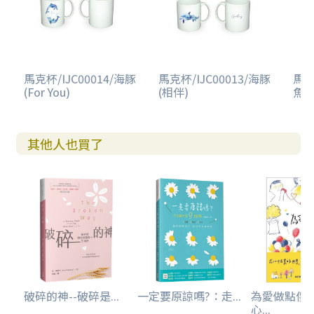
馬克杯/IJC00014/海豚
馬克杯/IJC00013/海豚
馬克
(For You)
(相伴)
魚(
其他人也買了
破碎的神--破碎是...
一定要原諒嗎?：走...
為愛做點傻
心...