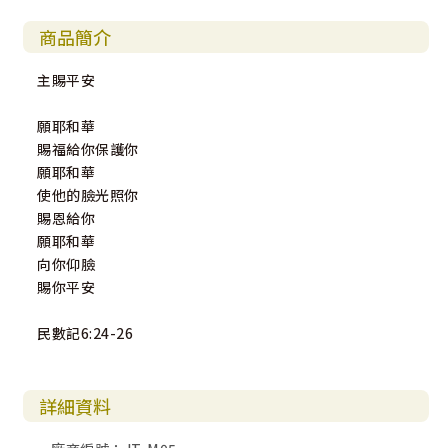
商品簡介
主賜平安
願耶和華
賜福給你保護你
願耶和華
使他的臉光照你
賜恩給你
願耶和華
向你仰臉
賜你平安
民數記6:24-26
詳細資料