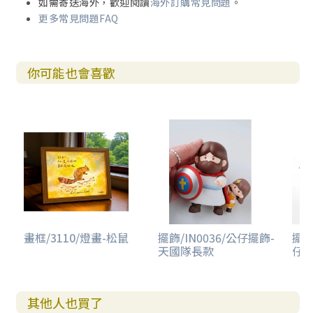
如需寄送海外，歡迎閱讀
海外訂購常見問題
。
更多常見問題FAQ
你可能也會喜歡
畫框/3110/燈畫-松鼠
擺飾/IN0036/公仔擺飾-
擺飾
天國隊長款
仔擺
其他人也買了