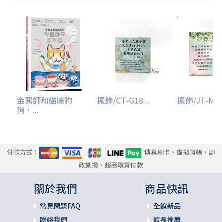
金醫師和貓咪狗
擺飾/CT-G18...
擺飾/JT-M02.
狗，...
付款方式：
傳真刷卡、虛擬轉帳、郵
政劃撥、超商取貨付款
關於我們
商品快訊
常見問題FAQ
全館新品
聯絡我們
館長推薦