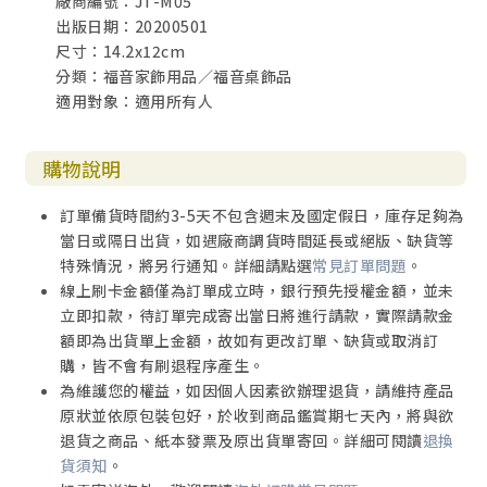
廠商編號：JT-M05
出版日期：20200501
尺寸：14.2x12cm
分類：福音家飾用品／福音桌飾品
適用對象：適用所有人
購物說明
訂單備貨時間約3-5天不包含週末及國定假日，庫存足夠為
當日或隔日出貨，如遇廠商調貨時間延長或絕版、缺貨等
特殊情況，將另行通知。詳細請點選
常見訂單問題
。
線上刷卡金額僅為訂單成立時，銀行預先授權金額，並未
立即扣款，待訂單完成寄出當日將進行請款，實際請款金
額即為出貨單上金額，故如有更改訂單、缺貨或取消訂
購，皆不會有刷退程序產生。
為維護您的權益，如因個人因素欲辦理退貨，請維持產品
原狀並依原包裝包好，於收到商品鑑賞期七天內，將與欲
退貨之商品、紙本發票及原出貨單寄回。詳細可閱讀
退換
貨須知
。