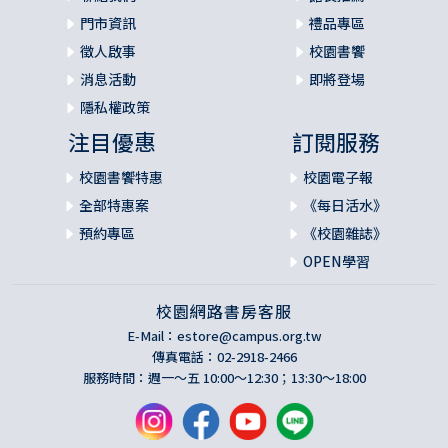
門市資訊
禮品專區
徵人啟事
校園書饗
消息活動
即將登場
隱私權政策
注目優惠
訂閱服務
校園書饗特惠
校園電子報
全部特惠案
《每日活水》
預約專區
《校園雜誌》
OPEN學習
校園網路書房客服
E-Mail：
estore@campus.org.tw
傳真電話：02-2918-2466
服務時間：週一～五 10:00～12:30；13:30～18:00