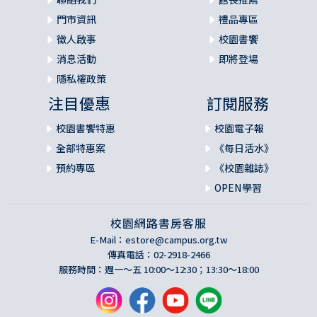
門市資訊
禮品專區
徵人啟事
校園書饗
消息活動
即將登場
隱私權政策
注目優惠
訂閱服務
校園書饗特惠
校園電子報
全部特惠案
《每日活水》
預約專區
《校園雜誌》
OPEN學習
校園網路書房客服
E-Mail：
estore@campus.org.tw
傳真電話：02-2918-2466
服務時間：週一～五 10:00～12:30；13:30～18:00