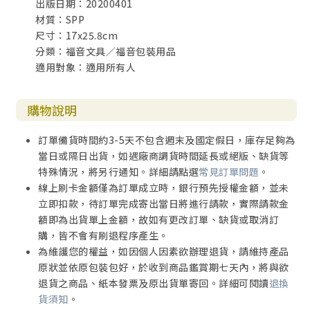
出版日期：20200401
材質：SPP
尺寸：17x25.8cm
分類：福音文具／福音包裝用品
適用對象：適用所有人
購物說明
訂單備貨時間約3-5天不包含週末及國定假日，庫存足夠為
當日或隔日出貨，如遇廠商調貨時間延長或絕版、缺貨等
特殊情況，將另行通知。詳細請點選
常見訂單問題
。
線上刷卡金額僅為訂單成立時，銀行預先授權金額，並未
立即扣款，待訂單完成寄出當日將進行請款，實際請款金
額即為出貨單上金額，故如有更改訂單、缺貨或取消訂
購，皆不會有刷退程序產生。
為維護您的權益，如因個人因素欲辦理退貨，請維持產品
原狀並依原包裝包好，於收到商品鑑賞期七天內，將與欲
退貨之商品、紙本發票及原出貨單寄回。詳細可閱讀
退換
貨須知
。