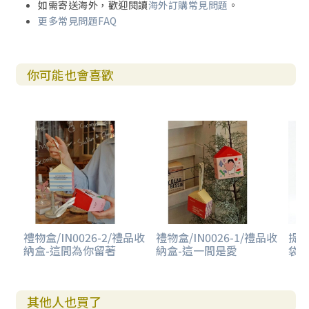
如需寄送海外，歡迎閱讀
海外訂購常見問題
。
更多常見問題FAQ
你可能也會喜歡
禮物盒/IN0026-2/禮品收
禮物盒/IN0026-1/禮品收
提袋
納盒-這間為你留著
納盒-這一間是愛
袋-
其他人也買了