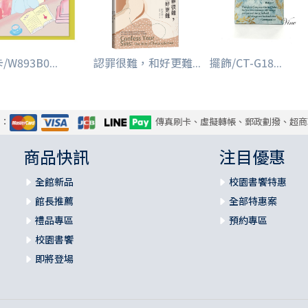
/W893B0...
認罪很難，和好更難...
擺飾/CT-G18...
式：
傳真刷卡、虛擬轉帳、郵政劃撥、超商
商品快訊
注目優惠
全館新品
校園書饗特惠
館長推薦
全部特惠案
禮品專區
預約專區
校園書饗
即將登場