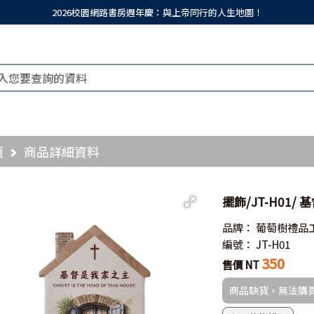
2026校園網路書房週年慶：與上帝同行的人生地圖！
頁
商品詳細資料
擺飾/JT-H01/
品牌：
葡萄樹禮品
編號：
JT-H01
350
售價 NT
商品缺貨，無法購