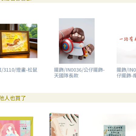
/3110/燈畫-松鼠
擺飾/IN0036/公仔擺飾-
擺飾/IN
天國隊長款
仔擺飾-
他人也買了