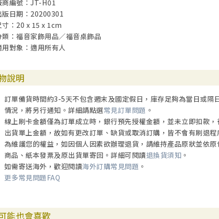
廠商編號：JT-H01
出版日期：20200301
寸：20 x 15 x 1cm
分類：福音家飾用品／福音桌飾品
適用對象：適用所有人
物說明
訂單備貨時間約3-5天不包含週末及國定假日，庫存足夠為當日或隔
情況，將另行通知。詳細請點選
常見訂單問題
。
線上刷卡金額僅為訂單成立時，銀行預先授權金額，並未立即扣款，
出貨單上金額，故如有更改訂單、缺貨或取消訂購，皆不會有刷退程
為維護您的權益，如因個人因素欲辦理退貨，請維持產品原狀並依原
商品、紙本發票及原出貨單寄回。詳細可閱讀
退換貨須知
。
如需寄送海外，歡迎閱讀
海外訂購常見問題
。
更多常見問題FAQ
可能也會喜歡