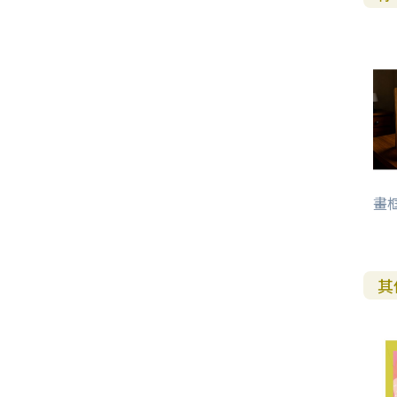
福 音 小 禮 卡
特 殊 問 題
小 組 教 會
幼 稚 教 材
畫 冊
哈 巴 谷 書
歌 羅 西 書
約 翰 壹 、 貳 、 參 書
其 他 福 音 卡 片
生 活 教 導
成 人 教 材
西 番 雅 書
帖 撒 羅 尼 迦 前 後
猶 大 書
主 日 學 教 材
哈 該 書
提 摩 太 前 後
歸 納 法 研 經
撒 迦 利 亞 書
提 多 書
畫框
紙 品
瑪 拉 基 書
腓 利 門 書
教 牧 書 信
其