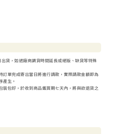
日出貨，如遇廠商調貨時間延長或絕版、缺貨等特殊
待訂單完成寄出當日將進行請款，實際請款金額即為
序產生。
包裝包好，於收到商品鑑賞期七天內，將與欲退貨之