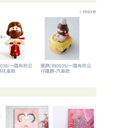
more
0038/一路有袮公
擺飾/IN0039/一路有袮公
摩托車款
仔擺飾-汽車款