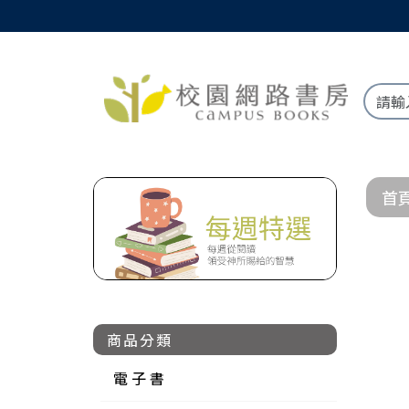
首
商品分類
電 子 書