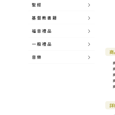
聖 經
基 督 教 書 籍
新 舊 約 聖 經
福 音 禮 品
簡 體 聖 經
聖 經 論 叢
和 合 本
一 般 禮 品
英 文 聖 經
神 學 類
福 音 飾 品 配 件
和 合 本 標 點
參 考 書 工 具 書
商
音 樂
外 文 聖 經
實 踐 神 學
福 音 家 飾 用 品
一 般 卡 片
新 標 點 和 合 本
K J V
摩 西 五 經
系 統 神 學
福 音 項 鍊
讀 經 法
中 外 文 聖 經
教 會 歷 史
福 音 生 活 雜 貨
一 般 文 具
詩 本 樂 譜
和 合 本 修 訂 版
E S V
歷 史 書
神 、 創 造
宣 教 差 傳
福 音 耳 環 / 耳 夾
福 音 桌 飾 品
萬 用 卡
釋 經 法
創 世 記
註 釋 本 聖 經
生 命 造 就
福 音 食 器 廚 房
食 器 廚 房
C D
現 代 中 文 譯 本
G N B
和 合 本 / N I V
舊 約 註 釋
基 督
社 會 參 與
歷 史
福 音 手 環 / 手 鍊
福 音 布 軸 掛 畫
福 音 服 飾 布 品
貼 紙
日 記 . 筆 記
音 樂 叢 書
聖 經 概 論
出 埃 及 記
約 書 亞 記
選 摘 本
見 證 傳 記
福 音 文 具
傢 俱 燈 飾
新 譯 本
其 他 英 文 聖 經
和 合 本 / N K J V
新 約 註 釋
聖 靈
教 牧
中 國 歷 史
初 信 造 就
福 音 戒 指
福 音 壁 掛 框 匾
福 音 鐘 錶 類
福 音 收 納 瓶 罐
明 信 片 . 書 籤
鉛 筆 袋 盒
杯 盤 壺 碗
詩 歌 本 譜
中 文 詩 歌 演 唱 C D
聖 經 史 地
利 未 記
士 師 記
詳
福 音 佈 道
福 音 卡 片
新 漢 語 譯 本
新 標 點 和 合 本 / K J V
智 慧 詩 歌 書
救 恩
其 它 團 契
外 國 歷 史
禱 告
福 音 見 證
福 音 胸 針 / 別 針
福 音 相 框
福 音 磁 鐵
福 音 食 品 / 飲 品
福 音 資 料 夾 袋
筆 類
食 品
節 慶 樂 譜
外 文 詩 歌 演 唱 C D
聖 經 歷 史
民 數 記
路 得 記
輔 導
馬 克 杯 / 咖 啡 杯