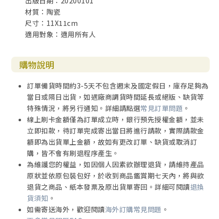
出版日期：20200101
材質：陶瓷
尺寸：11X11cm
適用對象：適用所有人
購物說明
訂單備貨時間約3-5天不包含週末及國定假日，庫存足夠為
當日或隔日出貨，如遇廠商調貨時間延長或絕版、缺貨等
特殊情況，將另行通知。詳細請點選
常見訂單問題
。
線上刷卡金額僅為訂單成立時，銀行預先授權金額，並未
立即扣款，待訂單完成寄出當日將進行請款，實際請款金
額即為出貨單上金額，故如有更改訂單、缺貨或取消訂
購，皆不會有刷退程序產生。
為維護您的權益，如因個人因素欲辦理退貨，請維持產品
原狀並依原包裝包好，於收到商品鑑賞期七天內，將與欲
退貨之商品、紙本發票及原出貨單寄回。詳細可閱讀
退換
貨須知
。
如需寄送海外，歡迎閱讀
海外訂購常見問題
。