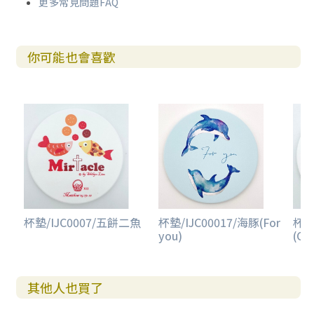
更多常見問題FAQ
你可能也會喜歡
杯墊/IJC0007/五餅二魚
杯墊/IJC00017/海豚(For
杯墊
you)
(Gr
其他人也買了