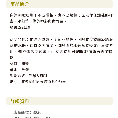
商品簡介
你當剛強壯膽！不要懼怕，也不要驚惶；因為你無論往那裡
去，耶和華─你的神必與你同在。
約書亞記1:9
商品特色：由高溫燒製，圖案不褪色，可吸收冷飲面凝結滑
落的水珠，保持桌面清潔，待吸收的水分蒸發後亦可重複使
用，如不慎沾到污漬，可立即使用牙刷輕輕清洗表面並晾
乾。
材質：陶瓷
產地：台灣
製造方式：手繪&印刷
尺寸：直徑約11cm 厚度約0.6cm
詳細資料
廠商編號：3036