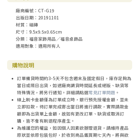
廠商編號：CT-G19
出版日期：20191101
材質：磁磚
尺寸：9.5x9.5x0.65cm
分類：福音家飾用品／福音桌飾品
適用對象：適用所有人
購物說明
訂單備貨時間約3-5天不包含週末及國定假日，庫存足夠為
當日或隔日出貨，如遇廠商調貨時間延長或絕版、缺貨等
特殊情況，將另行通知。詳細請點選
常見訂單問題
。
線上刷卡金額僅為訂單成立時，銀行預先授權金額，並未
立即扣款，待訂單完成寄出當日將進行請款，實際請款金
額即為出貨單上金額，故如有更改訂單、缺貨或取消訂
購，皆不會有刷退程序產生。
為維護您的權益，如因個人因素欲辦理退貨，請維持產品
原狀並依原包裝包好，於收到商品鑑賞期七天內，將與欲