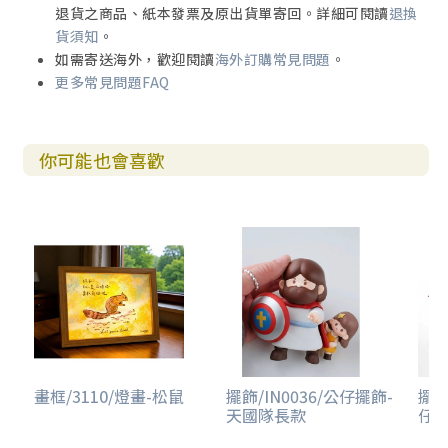
退貨之商品、紙本發票及原出貨單寄回。詳細可閱讀
退換
貨須知
。
如需寄送海外，歡迎閱讀
海外訂購常見問題
。
更多常見問題FAQ
你可能也會喜歡
畫框/3110/燈畫-松鼠
擺飾/IN0036/公仔擺飾-
擺飾
天國隊長款
仔擺