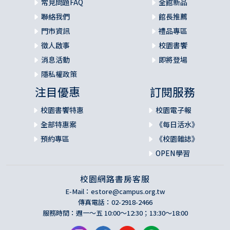
常見問題FAQ
全館新品
聯絡我們
館長推薦
門市資訊
禮品專區
徵人啟事
校園書饗
消息活動
即將登場
隱私權政策
注目優惠
訂閱服務
校園書饗特惠
校園電子報
全部特惠案
《每日活水》
預約專區
《校園雜誌》
OPEN學習
校園網路書房客服
E-Mail：
estore@campus.org.tw
傳真電話：02-2918-2466
服務時間：週一～五 10:00～12:30；13:30～18:00