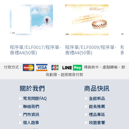
程序單/ELF0017/程序單-
程序單/ELF0009/程序單-
程序
喪禮A4(50張)
喪禮A4(50張)
喪禮
付款方式：
傳真刷卡、虛擬轉帳、郵
政劃撥、超商取貨付款
關於我們
商品快訊
常見問題FAQ
全館新品
聯絡我們
館長推薦
門市資訊
禮品專區
徵人啟事
校園書饗