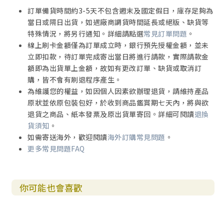
訂單備貨時間約3-5天不包含週末及國定假日，庫存足夠為
當日或隔日出貨，如遇廠商調貨時間延長或絕版、缺貨等
特殊情況，將另行通知。詳細請點選
常見訂單問題
。
線上刷卡金額僅為訂單成立時，銀行預先授權金額，並未
立即扣款，待訂單完成寄出當日將進行請款，實際請款金
額即為出貨單上金額，故如有更改訂單、缺貨或取消訂
購，皆不會有刷退程序產生。
為維護您的權益，如因個人因素欲辦理退貨，請維持產品
原狀並依原包裝包好，於收到商品鑑賞期七天內，將與欲
退貨之商品、紙本發票及原出貨單寄回。詳細可閱讀
退換
貨須知
。
如需寄送海外，歡迎閱讀
海外訂購常見問題
。
更多常見問題FAQ
你可能也會喜歡