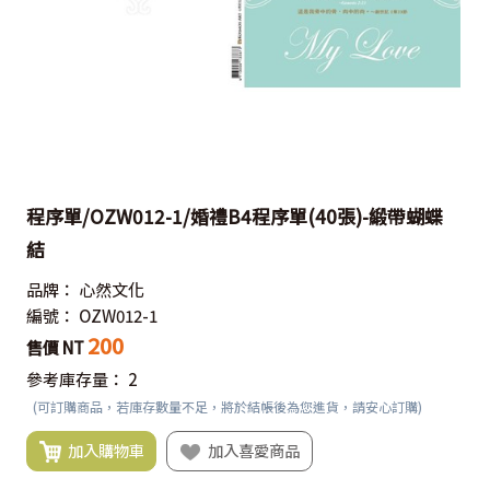
程序單/OZW012-1/婚禮B4程序單(40張)-緞帶蝴蝶
結
品牌：
心然文化
編號：
OZW012-1
200
售價 NT
參考庫存量：
2
(可訂購商品，若庫存數量不足，將於結帳後為您進貨，請安心訂購)
加入購物車
加入喜愛商品